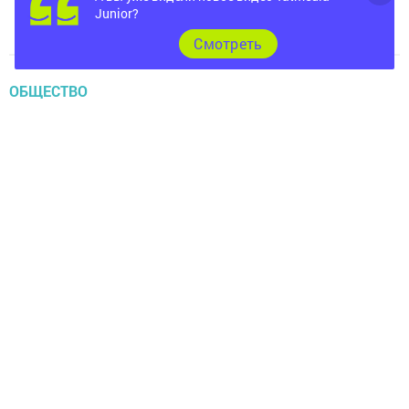
Junior?
Cмотреть
ОБЩЕСТВО
В Иннополисе наслаждались звуками
кларнета
Наталия Бузунова,
29 марта 2023 - 09:28
982
0
0