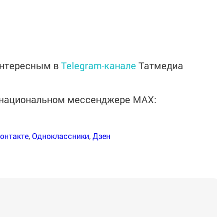
интересным в
Telegram-канале
Татмедиа
в национальном мессенджере MАХ:
онтакте
,
Одноклассники
,
Дзен