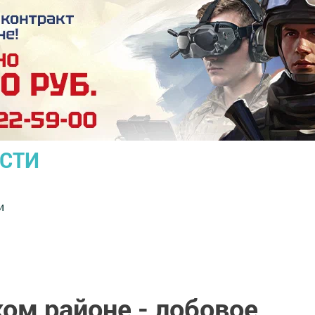
ОСТИ
и
ом районе - лобовое