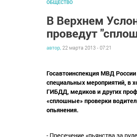
ОБЩЕСТВО
В Верхнем Усло
проведут "спло
автор,
22 марта 2013 - 07:21
Госавтоинспекция МВД России 
специальных мероприятий, в 
ГИБДД, медиков и других про
«сплошные» проверки водителе
опьянения.
- Пресечение «пьянства за ру