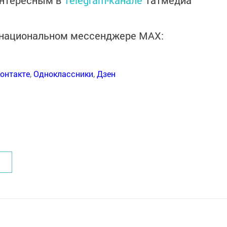
интересным в
Telegram-канале
Татмедиа
в национальном мессенджере MАХ:
онтакте
,
Одноклассники
,
Дзен