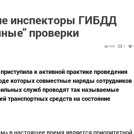
не инспекторы ГИБДД
шные" проверки
906
0
приступила к активной практике проведения
ходе которых совместные наряды сотрудников
фильных служб проводят так называемые
й транспортных средств на состояние
лем» в настоящее время является приоритетной