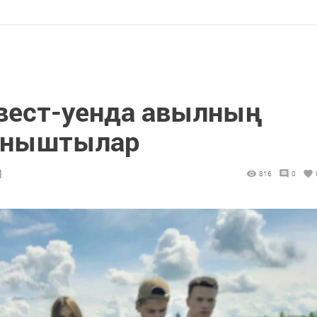
вест-уенда авылның
таныштылар
1
816
0