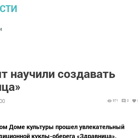
ОСТИ
и
т научили создавать
ица»
:00
571
0
ком Доме культуры прошел увлекательный
диционной куклы-оберега «Здравница».