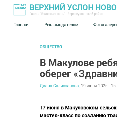
ВЕРХНИЙ УСЛОН НОВ
Газета "Волжская новь" - Верхнеуслонский район
Главная
Рекламодателям
Фотогалере
ОБЩЕСТВО
В Макулове ребя
оберег «Здравн
Диана Салихзанова,
19 июня 2025 - 15
17 июня в Макуловском сельс
мастер-класс по созданию тра