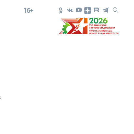
16+
0