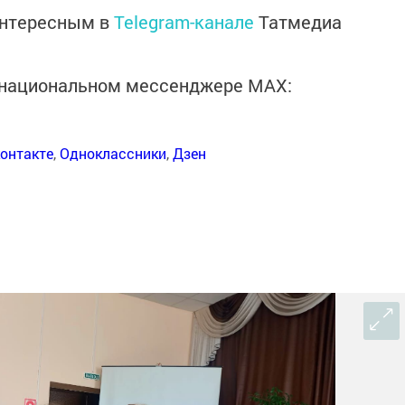
интересным в
Telegram-канале
Татмедиа
в национальном мессенджере MАХ:
онтакте
,
Одноклассники
,
Дзен