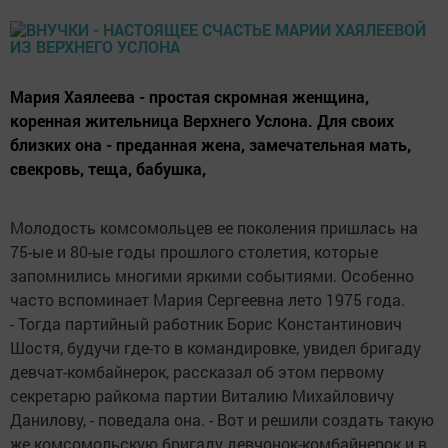
Мария Хаялеева - простая скромная женщина,
коренная жительница Верхнего Услона. Для своих
близких она - преданная жена, замечательная мать,
свекровь, теща, бабушка,
Молодость комсомольцев ее поколения пришлась на
75-ые и 80-ые годы прошлого столетия, которые
запомнились многими яркими событиями. Особенно
часто вспоминает Мария Сергеевна лето 1975 года.
- Тогда партийный работник Борис Константинович
Шостя, будучи где-то в командировке, увидел бригаду
девчат-комбайнерок, рассказал об этом первому
секретарю райкома партии Виталию Михайловичу
Данилову, - поведала она. - Вот и решили создать такую
же комсомольскую бригаду девчонок-комбайнерок и в