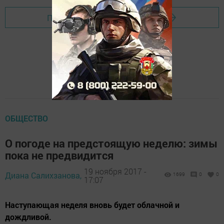
Перейти на страницу новости
ОБЩЕСТВО
О погоде на предстоящую неделю: зимы
пока не предвидится
19 ноября 2017 -
Диана Салихзанова,
1699
0
0
17:07
Наступающая неделя вновь будет облачной и
дождливой.