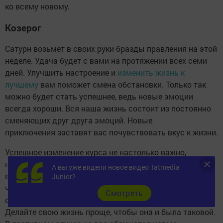
ко всему новому.
Козерог
Сатурн возьмет в своих руки бразды правления на этой
неделе. Удача будет с вами на протяжении всех семи
дней. Улучшить настроение и
изменить жизнь к
лучшему
вам поможет смена обстановки. Только так
можно будет стать успешнее, ведь новые эмоции
всегда хороши. Вся наша жизнь состоит из постоянно
сменяющих друг друга эмоций. Новые
приключения заставят вас почувствовать вкус к жизни.
Успешное изменение курса не настолько важно,
насколько изменение мировоззрения. Все, что
А вы уже видели новое видео Tatmedia
вы видите вокруг себя, является следствием того, о
Junior?
чем вы думаете и мечтаете. Не создавайте себе
Cмотреть
ограничения и не ставьте перед собой трудные задачи.
Делайте свою жизнь проще, чтобы она и была таковой.