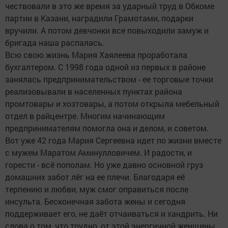
чествовали в это же время за ударный труд в Обкоме
партии в Казани, наградили Грамотами, подарки
вручили. А потом девчонки все повыходили замуж и
бригада наша распалась.
Всю свою жизнь Мария Хаялеева проработала
бухгалтером. С 1998 года одной из первых в районе
занялась предпринимательством - ее торговые точки
реализовывали в населенных пунктах района
промтовары и хозтовары, а потом открыла мебельный
отдел в райцентре. Многим начинающим
предпринимателям помогла она и делом, и советом.
Вот уже 42 года Мария Сергеевна идет по жизни вместе
с мужем Маратом Аминулловичем. И радости, и
горести - всё пополам. Но уже давно основной груз
домашних забот лёг на ее плечи. Благодаря её
терпению и любви, муж смог оправиться после
инсульта. Бесконечная забота жены и сегодня
поддерживает его, не даёт отчаиваться и хандрить. Ни
слова о том, что трудно, от этой энергичной женщины