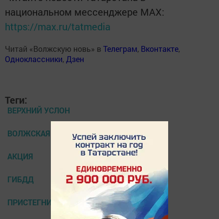
национальном мессенджере MАХ:
https://max.ru/tatmedia
Читай «Волжскую новь» в
Телеграм
,
Вконтакте
,
Одноклассники
,
Дзен
Теги:
ВЕРХНИЙ УСЛОН
ВОЛЖСКАЯ НОВЬ
АКЦИЯ
ГИБДД
ПРИСТЕГНИСЬРОССИЯ