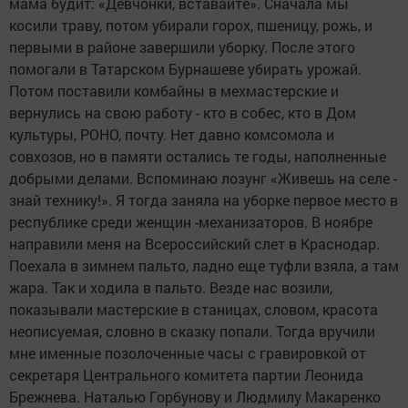
мама будит: «Девчонки, вставайте». Сначала мы
косили траву, потом убирали горох, пшеницу, рожь, и
первыми в районе завершили уборку. После этого
помогали в Татарском Бурнашеве убирать урожай.
Потом поставили комбайны в мехмастерские и
вернулись на свою работу - кто в собес, кто в Дом
культуры, РОНО, почту. Нет давно комсомола и
совхозов, но в памяти остались те годы, наполненные
добрыми делами. Вспоминаю лозунг «Живешь на селе -
знай технику!». Я тогда заняла на уборке первое место в
республике среди женщин -механизаторов. В ноябре
направили меня на Всероссийский слет в Краснодар.
Поехала в зимнем пальто, ладно еще туфли взяла, а там
жара. Так и ходила в пальто. Везде нас возили,
показывали мастерские в станицах, словом, красота
неописуемая, словно в сказку попали. Тогда вручили
мне именные позолоченные часы с гравировкой от
секретаря Центрального комитета партии Леонида
Брежнева. Наталью Горбунову и Людмилу Макаренко