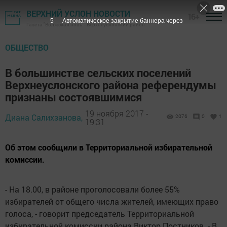
ВЕРХНИЙ УСЛОН НОВОСТИ
16+
4
Автоматическое закрытие баннера через
Газета "Волжская новь" - Верхнеуслонский район
ОБЩЕСТВО
В большинстве сельских поселений
Верхнеуслонского района референдумы
признаны состоявшимися
19 ноября 2017 -
Диана Салихзанова,
2076
0
1
19:31
Об этом сообщили в Территориальной избирательной
комиссии.
- На 18.00, в районе проголосовали более 55%
избирателей от общего числа жителей, имеющих право
голоса, - говорит председатель Территориальной
избирательной комиссии района Виктор Постников. - В