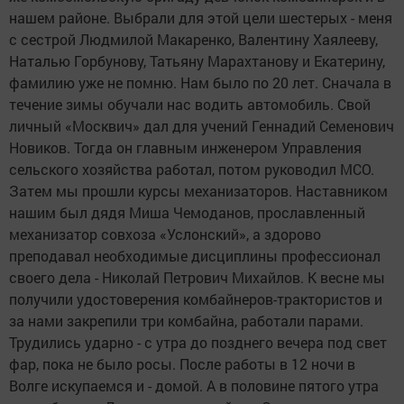
нашем районе. Выбрали для этой цели шестерых - меня
с сестрой Людмилой Макаренко, Валентину Хаялееву,
Наталью Горбунову, Татьяну Марахтанову и Екатерину,
фамилию уже не помню. Нам было по 20 лет. Сначала в
течение зимы обучали нас водить автомобиль. Свой
личный «Москвич» дал для учений Геннадий Семенович
Новиков. Тогда он главным инженером Управления
сельского хозяйства работал, потом руководил МСО.
Затем мы прошли курсы механизаторов. Наставником
нашим был дядя Миша Чемоданов, прославленный
механизатор совхоза «Услонский», а здорово
преподавал необходимые дисциплины профессионал
своего дела - Николай Петрович Михайлов. К весне мы
получили удостоверения комбайнеров-трактористов и
за нами закрепили три комбайна, работали парами.
Трудились ударно - с утра до позднего вечера под свет
фар, пока не было росы. После работы в 12 ночи в
Волге искупаемся и - домой. А в половине пятого утра