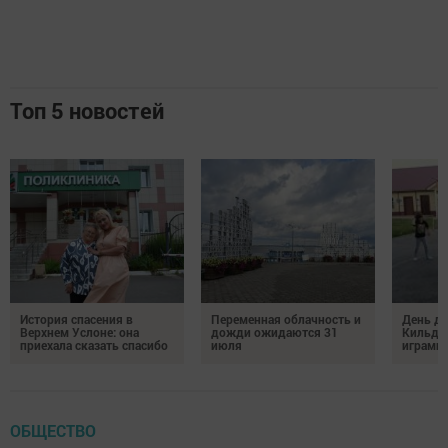
Топ 5 новостей
История спасения в
Переменная облачность и
День д
Верхнем Услоне: она
дожди ожидаются 31
Кильде
приехала сказать спасибо
июля
играми 
ОБЩЕСТВО