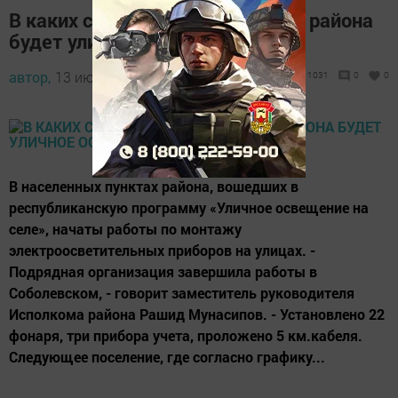
В каких селах Верхнеуслонского района
будет уличное освещение?
автор,
13 июля 2014 - 10:07
1031
0
0
В населенных пунктах района, вошедших в
республиканскую программу «Уличное освещение на
селе», начаты работы по монтажу
электроосветительных приборов на улицах. -
Подрядная организация завершила работы в
Соболевском, - говорит заместитель руководителя
Исполкома района Рашид Мунасипов. - Установлено 22
фонаря, три прибора учета, проложено 5 км.кабеля.
Следующее поселение, где согласно графику...