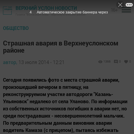
ВЕРХНИЙ УСЛОН НОВОСТИ
16+
3
Автоматическое закрытие баннера через
Газета "Волжская новь" - Верхнеуслонский район
ОБЩЕСТВО
Страшная авария в Верхнеуслонском
районе
автор,
13 июля 2014 - 12:21
1366
0
0
Сегодня появились фото с места страшной аварии,
произошедшей вечером в пятницу, на
реконструируемом участке автодороги "Казань-
Ульяновск" недалеко от села Уланово. По информации
из собственных источников погибших в аварии нет, но
среди пострадавших - несовершеннолетний мальчик.
По предварительным данным виновник аварии
водитель Камаза (с прицепом), пытаясь избежать