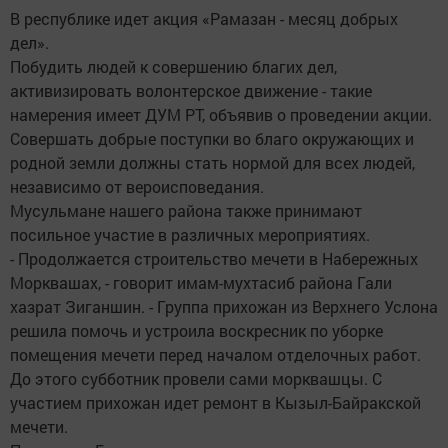
В республике идет акция «Рамазан - месяц добрых
дел».
Побудить людей к совершению благих дел,
активизировать волонтерское движение - такие
намерения имеет ДУМ РТ, объявив о проведении акции.
Совершать добрые поступки во благо окружающих и
родной земли должны стать нормой для всех людей,
независимо от вероисповедания.
Мусульмане нашего района также принимают
посильное участие в различных мероприятиях.
- Продолжается строительство мечети в Набережных
Морквашах, - говорит имам-мухтасиб района Гали
хазрат Зиганшин. - Группа прихожан из Верхнего Услона
решила помочь и устроила воскресник по уборке
помещения мечети перед началом отделочных работ.
До этого субботник провели сами морквашцы. С
участием прихожан идет ремонт в Кызыл-Байракской
мечети.