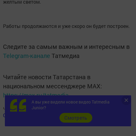
желтым светом.
Работы продолжаются и уже скоро он будет построен.
Следите за самым важным и интересным в
Telegram-канале
Татмедиа
Читайте новости Татарстана в
национальном мессенджере MАХ:
https://max.ru/tatmedia
А вы уже видели новое видео Tatmedia
Junior?
Читай «Волжскую новь» в
Телеграм
,
Вконтакте
,
Одноклассники
,
Дзен
Cмотреть