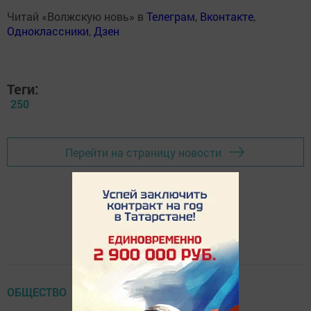
Читай «Волжскую новь» в
Телеграм
,
Вконтакте
,
Одноклассники
,
Дзен
Теги:
250
Перейти на страницу новости
ОБЩЕСТВО