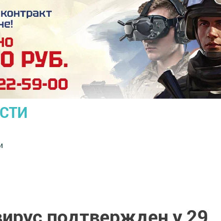
ОСТИ
и
вирус подтвержден у 29