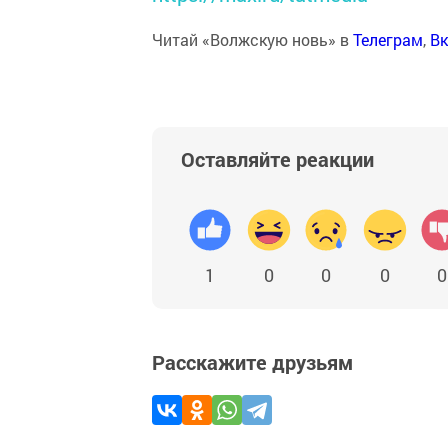
Читай «Волжскую новь» в
Телеграм
,
Вк
Оставляйте реакции
1
0
0
0
0
Расскажите друзьям