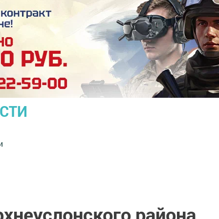
ОСТИ
и
рхнеуслонского района