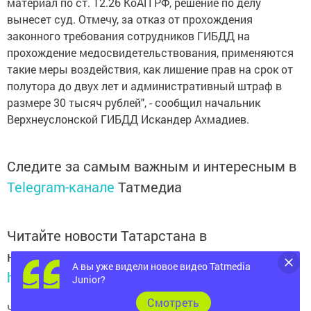
материал по ст. 12.26 КоАП РФ, решение по делу
вынесет суд. Отмечу, за отказ от прохождения
законного требования сотрудников ГИБДД на
прохождение медосвидетельствования, применяются
такие меры воздействия, как лишение прав на срок от
полутора до двух лет и административный штраф в
размере 30 тысяч рублей", - сообщил начальник
Верхнеуслонской ГИБДД Искандер Ахмадиев.
Следите за самым важным и интересным в
Telegram-канале
Татмедиа
Читайте новости Татарстана в
национальном мессенджере MАХ:
А вы уже видели новое видео Tatmedia
https://max.ru/tatmedia
Junior?
Cмотреть
Читай «Волжскую новь» в
Телеграм
,
Вконтакте
,