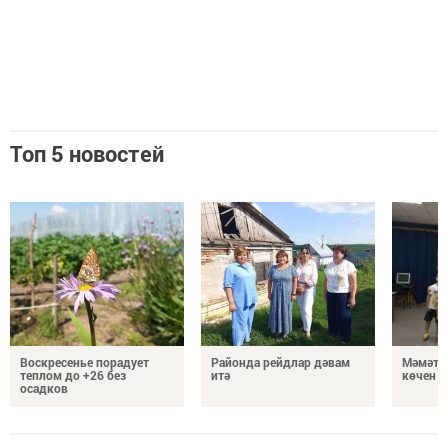
Топ 5 новостей
Воскресенье порадует
Районда рейдлар дәвам
Мәмәтх
теплом до +26 без
итә
көчен 
осадков