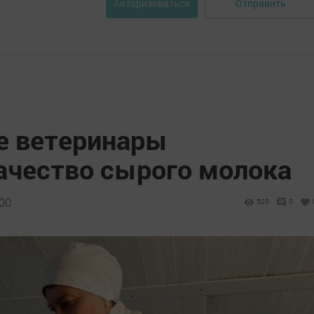
Отправить
Авторизоваться
е ветеринары
ачество сырого молока
:00
503
0