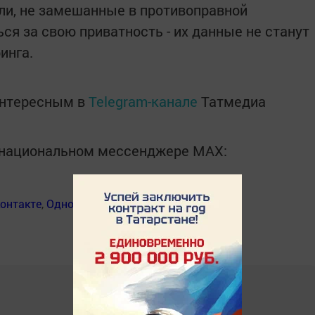
ли, не замешанные в противоправной
ься за свою приватность - их данные не станут
инга.
интересным в
Telegram-канале
Татмедиа
в национальном мессенджере MАХ:
онтакте
,
Одноклассники
,
Дзен