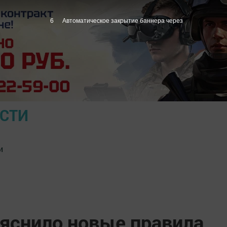
5
Автоматическое закрытие баннера через
ОСТИ
и
яснило новые правила