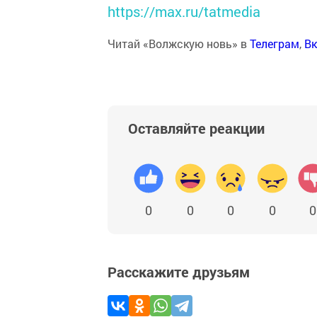
https://max.ru/tatmedia
Читай «Волжскую новь» в
Телеграм
,
Вк
Оставляйте реакции
0
0
0
0
0
Расскажите друзьям