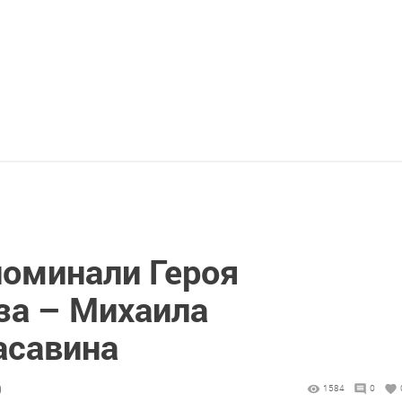
оминали Героя
за – Михаила
асавина
9
1584
0