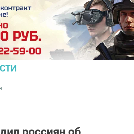
ОСТИ
и
дил россиян об