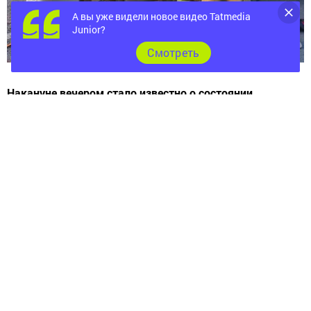
А вы уже видели новое видео Tatmedia
Junior?
Cмотреть
Накануне вечером стало известно о состоянии
выживших в страшной аварии в Татарстане.
Как сообщили в отделении Госавтоинспекции МО МВД
России «Верхнеуслонский», пострадавший в ДТП на
трассе М7 «Волга» 9-летний мальчик, скончался в
больнице не приходя в сознание.
«Напомню, 8 июня, на 767 км федеральной трассы М7
«Волга» в результате столкновения минивэна Ниссан с
грузовиком Ивеко, на месте ДТП от полученных травм
скончалась 3-летняя девочка – пассажирка минивэна.
Водитель и еще один пассажир Ниссана в тяжелом