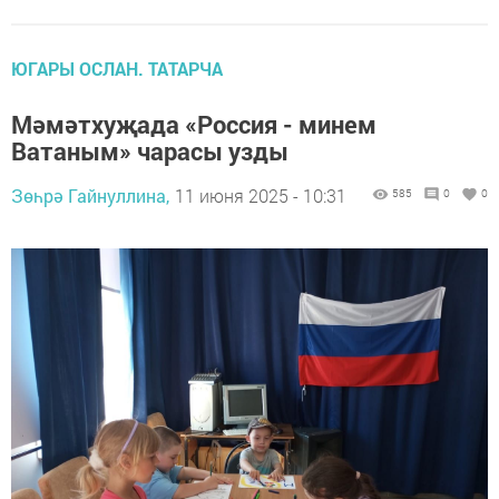
ЮГАРЫ ОСЛАН. ТАТАРЧА
Мәмәтхуҗада «Россия - минем
Ватаным» чарасы узды
Зөһрә Гайнуллина,
11 июня 2025 - 10:31
585
0
0