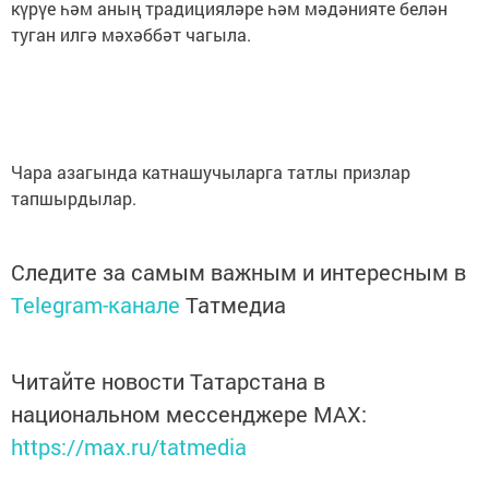
күрүе һәм аның традицияләре һәм мәдәнияте белән
туган илгә мәхәббәт чагыла.
Чара азагында катнашучыларга татлы призлар
тапшырдылар.
Следите за самым важным и интересным в
Telegram-канале
Татмедиа
Читайте новости Татарстана в
национальном мессенджере MАХ:
https://max.ru/tatmedia