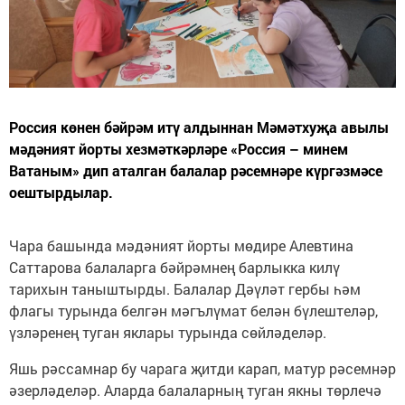
Россия көнен бәйрәм итү алдыннан Мәмәтхуҗа авылы
мәдәният йорты хезмәткәрләре «Россия – минем
Ватаным» дип аталган балалар рәсемнәре күргәзмәсе
оештырдылар.
Чара башында мәдәният йорты мөдире Алевтина
Саттарова балаларга бәйрәмнең барлыкка килү
тарихын таныштырды. Балалар Дәүләт гербы һәм
флагы турында белгән мәгълүмат белән бүлештеләр,
үзләренең туган яклары турында сөйләделәр.
Яшь рәссамнар бу чарага җитди карап, матур рәсемнәр
әзерләделәр. Аларда балаларның туган якны төрлечә