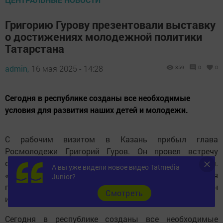
Григорию Гурову презентовали выставку
о достижениях молодежной политики
Татарстана
admin,
16 мая 2025 - 14:28
359
0
0
Сегодня в республике созданы все необходимые
условия для развития наших детей и молодежи.
С рабочим визитом в Казань прибыл глава
Росмолодежи Григорий Гуров. Он провел встречу
с Раисом Татарстана Рустамом Миннихановым.
А вы уже видели новое видео Tatmedia
«Молодежная политика всегда была и остается
Junior?
приоритетом в нашей работе. Татарстан — один
Cмотреть
из лидеров по эффективности её реализации в стране.
Сегодня в республике созданы все необходимые