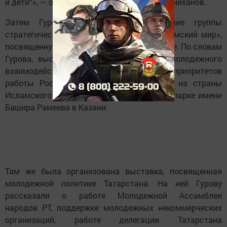
и дети“», — отметил на встрече Рустам Минниханов.
Затем Гуров отправился на заседание группы
стратегического видения «Россия — Исламский мир»,
посвященную как раз молодежной политике. По словам
Гурова, выстраивание международного молодежного
взаимодействия — один из главных приоритетов
работы Росмолодежи, особый акцент — на страны
Исламского мира. Заседание прошло в IT-парке имени
Башира Рамеева в Казани.
Там же была организована выставка, посвященная
молодежной политике Татарстана. На ней Гурову
рассказали о работе Молодежной Ассамблеи
народов РТ, поддержке молодежных некоммерческих
организаций, работе делегации Татарстана