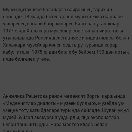
Музей җитәкчесе балаларга бәйрәмнең тарихын
сөйләде. 18 майда бөтен дөнья музей хезмәткәрләре
үзләренең һөнәри бәйрәмнәрен билгеләп үтәчәкләр.
1977 елда Халыкара музейлар советының чираттагы
утырышында Россия делегациясе инициативасы белән
Халыкара музейлар көнен оештыру турында карар
кабул ителә. 1978 елдан бирле бу бәйрәм 150 дән артык
илдә билгеләп үтелә.
Анжелика Решетова район мәдәният йорты каршында
«Мәдәниятләр диалогы» музеен булдыру, музейда үз-
үзеңне тоту кагыйдәләре турында сөйләде. Шулай ук ул
музей буйлап экскурсия уздырды, яңа экспонатлар
белән таныштырды. Чара мастер-класс белән
тәмамланды.