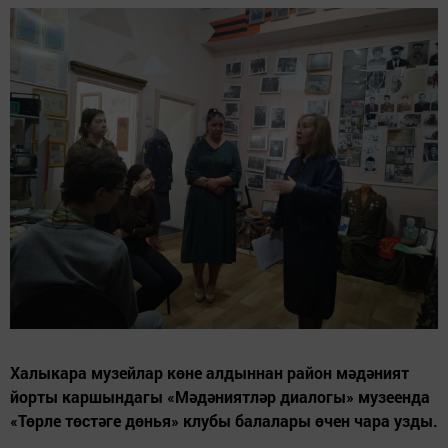
Халыкара музейлар көне алдыннан район мәдәният
йорты каршындагы «Мәдәниятләр диалогы» музеенда
«Төрле төстәге дөнья» клубы балалары өчен чара узды.