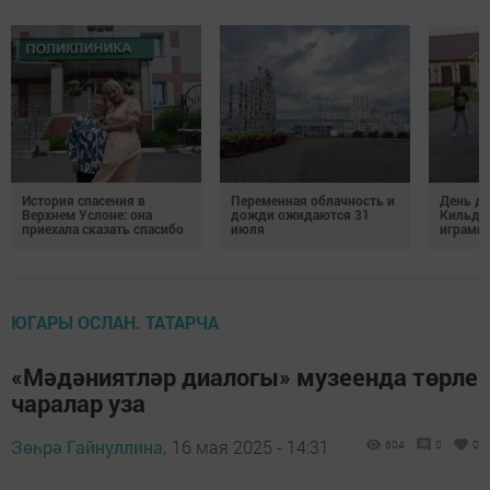
История спасения в
Переменная облачность и
День д
Верхнем Услоне: она
дожди ожидаются 31
Кильде
приехала сказать спасибо
июля
играми 
ЮГАРЫ ОСЛАН. ТАТАРЧА
«Мәдәниятләр диалогы» музеенда төрле
чаралар уза
Зөһрә Гайнуллина,
16 мая 2025 - 14:31
604
0
0