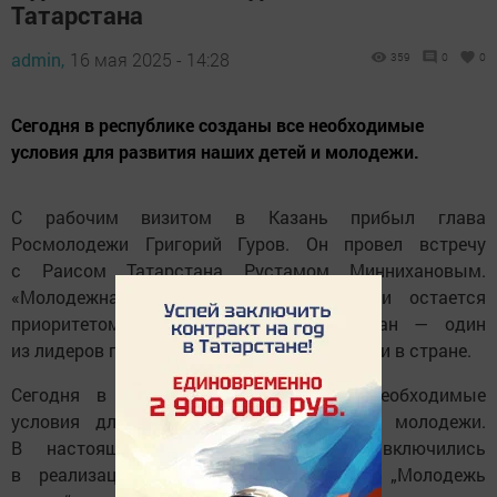
Татарстана
admin,
16 мая 2025 - 14:28
359
0
0
Сегодня в республике созданы все необходимые
условия для развития наших детей и молодежи.
С рабочим визитом в Казань прибыл глава
Росмолодежи Григорий Гуров. Он провел встречу
с Раисом Татарстана Рустамом Миннихановым.
«Молодежная политика всегда была и остается
приоритетом в нашей работе. Татарстан — один
из лидеров по эффективности её реализации в стране.
Сегодня в республике созданы все необходимые
условия для развития наших детей и молодежи.
В настоящее время мы активно включились
в реализацию национального проекта „Молодежь