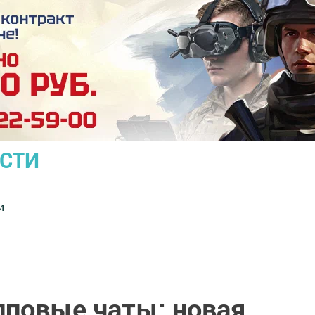
ОСТИ
и
повые чаты: новая