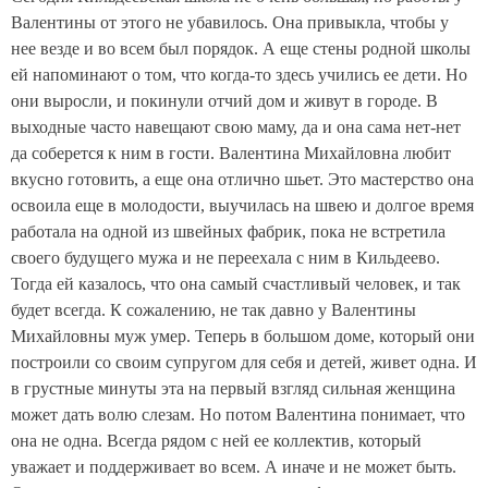
Валентины от этого не убавилось. Она привыкла, чтобы у
нее везде и во всем был порядок. А еще стены родной школы
ей напоминают о том, что когда-то здесь учились ее дети. Но
они выросли, и покинули отчий дом и живут в городе. В
выходные часто навещают свою маму, да и она сама нет-нет
да соберется к ним в гости. Валентина Михайловна любит
вкусно готовить, а еще она отлично шьет. Это мастерство она
освоила еще в молодости, выучилась на швею и долгое время
работала на одной из швейных фабрик, пока не встретила
своего будущего мужа и не переехала с ним в Кильдеево.
Тогда ей казалось, что она самый счастливый человек, и так
будет всегда. К сожалению, не так давно у Валентины
Михайловны муж умер. Теперь в большом доме, который они
построили со своим супругом для себя и детей, живет одна. И
в грустные минуты эта на первый взгляд сильная женщина
может дать волю слезам. Но потом Валентина понимает, что
она не одна. Всегда рядом с ней ее коллектив, который
уважает и поддерживает во всем. А иначе и не может быть.