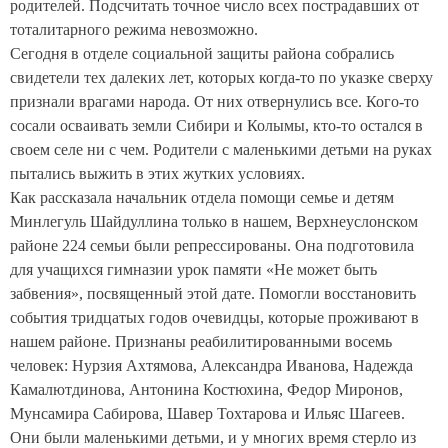
родителей. Подсчитать точное число всех пострадавших от
тоталитарного режима невозможно.
Сегодня в отделе социальной защиты района собрались
свидетели тех далеких лет, которых когда-то по указке сверху
признали врагами народа. От них отвернулись все. Кого-то
сосали осваивать земли Сибири и Колымы, кто-то остался в
своем селе ни с чем. Родители с маленькими детьми на руках
пытались выжить в этих жутких условиях.
Как рассказала начальник отдела помощи семье и детям
Минлегуль Шайдуллина только в нашем, Верхнеуслонском
районе 224 семьи были репрессированы. Она подготовила
для учащихся гимназии урок памяти «Не может быть
забвения», посвященный этой дате. Помогли восстановить
события тридцатых годов очевидцы, которые проживают в
нашем районе. Признаны реабилитированными восемь
человек: Нурзия Ахтямова, Александра Иванова, Надежда
Камалютдинова, Антонина Костюхина, Федор Миронов,
Мунсамира Сабирова, Шавер Тохтарова и Ильяс Шагеев.
Они были маленькими детьми, и у многих время стерло из