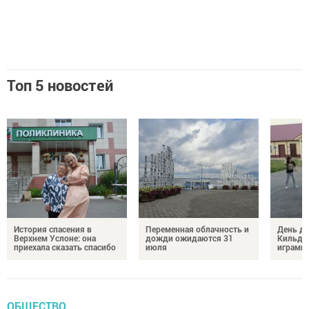
Топ 5 новостей
История спасения в
Переменная облачность и
День д
Верхнем Услоне: она
дожди ожидаются 31
Кильде
приехала сказать спасибо
июля
играми 
ОБЩЕСТВО