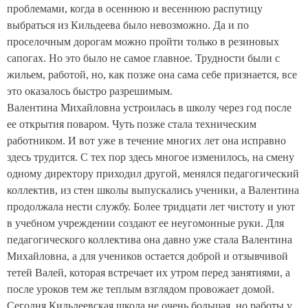
проблемами, когда в осеннюю и весеннюю распутицу
выбраться из Кильдеева было невозможно. Да и по
проселочным дорогам можно пройти только в резиновых
сапогах. Но это было не самое главное. Трудности были с
жильем, работой, но, как позже она сама себе признается, все
это оказалось быстро разрешимым.
Валентина Михайловна устроилась в школу через год после
ее открытия поваром. Чуть позже стала техническим
работником. И вот уже в течение многих лет она исправно
здесь трудится. С тех пор здесь многое изменилось, на смену
одному директору приходил другой, менялся педагогический
коллектив, из стен школы выпускались ученики, а Валентина
продолжала нести службу. Более тридцати лет чистоту и уют
в учебном учреждении создают ее неугомонные руки. Для
педагогического коллектива она давно уже стала Валентина
Михайловна, а для учеников остается доброй и отзывчивой
тетей Валей, которая встречает их утром перед занятиями, а
после уроков тем же теплым взглядом провожает домой.
Сегодня Кильдеевская школа не очень большая, но работы у