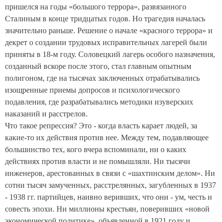
пришелся на годы «большого террора», развязанного
Сталиным в конце тридцатых годов. Но трагедия началась
значительно раньше. Решение о начале «красного террора» и
декрет о создании трудовых исправительных лагерей были
приняты в 18-м году. Соловецкий лагерь особого назначения,
созданный вскоре после этого, стал главным опытным
полигоном, где на тысячах заключенных отрабатывались
изощренные приемы допросов и психологического
подавления, где разрабатывались методики изуверских
наказаний и расстрелов.
Ч
то такое репрессия?
Это - когда власть карает людей, за
какие-то их действия против нее. Между тем, подавляющее
большинство тех, кого вчера вспоминали, ни о каких
действиях против власти и не помышляли. Ни тысячи
инженеров, арестованных в связи с «шахтинским делом».
Ни
сотни тысяч замученных, расстрелянных, загубленных в 1937
- 1938 гг. партийцев, наивно веривших, что они - ум, честь и
совесть эпохи. Ни миллионы крестьян, поверивших «новой
экономической политике», объявленной в 1921 году и