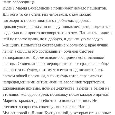
наша собеседница.
В день Мария Вячеславовна принимает немало пациентов.
Для кого-то она стала тем человеком, с кем можно
поговорить-посоветоваться о проблемах здоровья,
проконсультироваться по поводу новых лекарств, поделиться
радостью или просто поговорить ни о чем. Пациенты видят в
ней не просто врача, но и добрую, и душевную молодую
женщину. Испытывая состарадание к больному, врач лучше
лечит, а ощущая это сострадание - больной быстрее
выздоравливает. Кроме основного приема
есть плановые
выезды. О внеплановых мероприятиях в ее графике вообще
речь вести не будем, потому что если «подписался» быть
врачом общей практики, значит, будь готов справиться с
непредвиденными ситуациями на вверенной территории.
Ежедневные приемы, ночные дежурства, выезды в район не
утомляют молодого врача, поскольку после каждого приема
Мария открывает для себя что-то новое, полезное. Не
стесняется спросить совета у своих коллег Наиры
Мунасиповой и Лилии Хуснуллиной, у которых стаж и опыт