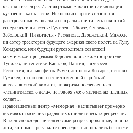
оказавшиеся через 7 лет жертвами «политики ликвидации
кулачества как класса». Не боролись против власти ни
расстрелянные маршалы и генералы - почти весь советский
генералитет, ни поэты: Гумилев, Табидзе, Смеляков,
Заболоцкий. Ни артисты - Русланова, Дворжецкий, Михоэлс,
ни автор траектории будущего американского полета на Луну
Кондратюк, или будущий руководитель советской
космической программы Королев, или самолетостроитель
Туполев, ни генетики Вавилов, Пантин, Тимофеев-
Ресовский, ни наш физик Румер, астроном Козырев, историк
Гумилев, ни поголовно уничтоженный еврейский
антифашистский комитет, ни жертвы послевоенного
«ленинградского дела», не говоря уже о миллионах пленных
солдат…
Правозащитный центр «Мемориал» насчитывает примерно
восемьсот тысяч пострадавших от политических репрессий.
В их число входят не только сами репрессированные, но и их
дети, которые в результате преследований остались без опеки