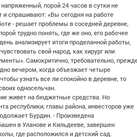
напряженный, порой 24 часов в сутки не
т и спрашивают: «Вы сегодня на работе
аботе - решает проблемы в соседней деревне,
орой трудно понять, где же оно, его рабочее
день анализирует итоги проделанной работы,
увствовать свой народ, как хирург или
ументы». Самокритично, требовательно, прежд
оздно вечером, когда объезжает четыре
чтобы узнать все ли спокойно в деревне, то
своих односельчан.
ие живет на бюджетные средства. Но
та республики, главы района, инвесторов уже
родолжает Бурдин. - Произведена
ашен в Уланове и Кильдееве, завершен
олы, где расположился и детский сад.