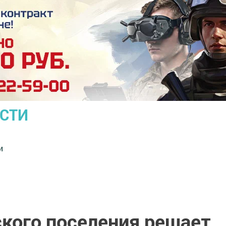
ОСТИ
и
ского поселения решает