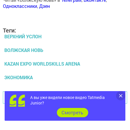
Одноклассники
,
Дзен
Теги:
ВЕРХНИЙ УСЛОН
ВОЛЖСКАЯ НОВЬ
KAZAN EXPO WORLDSKILLS ARENA
ЭКОНОМИКА
Перейти на страницу новости
А вы уже видели новое видео Tatmedia
Junior?
Cмотреть