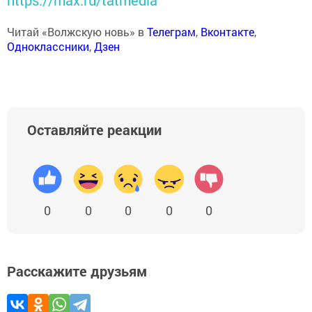
https://max.ru/tatmedia
Читай «Волжскую новь» в
Телеграм
,
Вконтакте
,
Одноклассники
,
Дзен
Оставляйте реакции
0
0
0
0
0
Расскажите друзьям