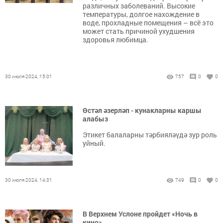
различных заболеваний. Высокие
температуры, долгое нахождение в
воде, прохладные помещения – всё это
может стать причиной ухудшения
здоровья любимца.
30 июля 2024, 15:01
757
0
0
Өстәл әзерләп - кунакларны каршы
алабыз
Этикет балаларны тәрбияләүдә зур роль
уйный.
30 июля 2024, 14:31
749
0
0
В Верхнем Услоне пройдет «Ночь в
кино»