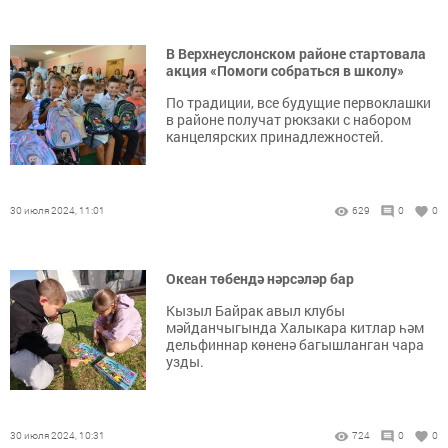
В Верхнеуслонском районе стартовала
акция «Помоги собраться в школу»
По традиции, все будущие первоклашки
в районе получат рюкзаки с набором
канцелярских принадлежностей.
30 июля 2024, 11:01
629
0
0
Океан төбендә нәрсәләр бар
Кызыл Байрак авыл клубы
мәйданчыгында Халыкара китлар һәм
дельфиннар көненә багышланган чара
узды.
30 июля 2024, 10:31
724
0
0