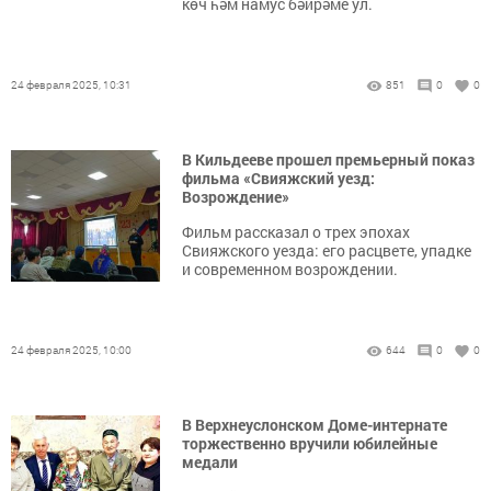
көч һәм намус бәйрәме ул.
24 февраля 2025, 10:31
851
0
0
В Кильдееве прошел премьерный показ
фильма «Свияжский уезд:
Возрождение»
Фильм рассказал о трех эпохах
Свияжского уезда: его расцвете, упадке
и современном возрождении.
24 февраля 2025, 10:00
644
0
0
В Верхнеуслонском Доме-интернате
торжественно вручили юбилейные
медали