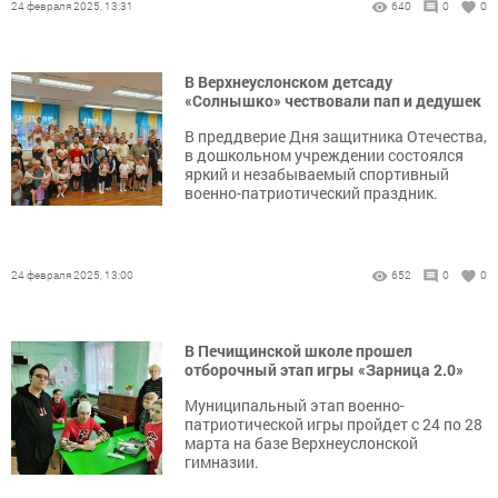
24 февраля 2025, 13:31
640
0
0
В Верхнеуслонском детсаду
«Солнышко» чествовали пап и дедушек
В преддверие Дня защитника Отечества,
в дошкольном учреждении состоялся
яркий и незабываемый спортивный
военно-патриотический праздник.
24 февраля 2025, 13:00
652
0
0
В Печищинской школе прошел
отборочный этап игры «Зарница 2.0»
Муниципальный этап военно-
патриотической игры пройдет с 24 по 28
марта на базе Верхнеуслонской
гимназии.