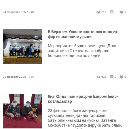
24 февраля 2025, 12:01
715
0
0
В Верхнем Услоне состоялся концерт
фортепианной музыки
Мероприятие было посвящено Дню
защитника Отечества и собрало
большое количество людей
24 февраля 2025, 11:01
638
0
0
Яңа Юлда чын ирләрне бәйрәм белән
котладылар
23 февраль - бөек җиңүләр һәм
сугышларның данлы тарихын,
батырлыкны һәм намусны, Ватанга
мәхәббәтне гәүдәләндерүче батырлык,