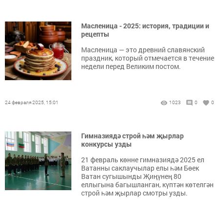
Масленица - 2025: история, традиции и
рецепты
Масленица — это древний славянский
праздник, который отмечается в течение
недели перед Великим постом.
24 февраля 2025, 15:01
1023
0
0
Гимназиядә строй һәм җырлар
конкурсы узды
21 февраль көнне гимназиядә 2025 ел
Ватанны саклаучылар елы һәм Бөек
Ватан сугышынды Җиңүнең 80
еллыгына багышланган, күптән көтелгән
строй һәм җырлар смотры узды.