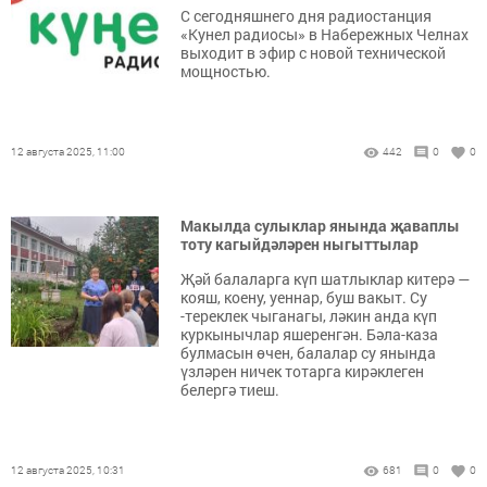
С сегодняшнего дня радиостанция
«Кунел радиосы» в Набережных Челнах
выходит в эфир с новой технической
мощностью.
12 августа 2025, 11:00
442
0
0
Макылда сулыклар янында җаваплы
тоту кагыйдәләрен ныгыттылар
Җәй балаларга күп шатлыклар китерә —
кояш, коену, уеннар, буш вакыт. Су
-тереклек чыганагы, ләкин анда күп
куркынычлар яшеренгән. Бәла-каза
булмасын өчен, балалар су янында
үзләрен ничек тотарга кирәклеген
белергә тиеш.
12 августа 2025, 10:31
681
0
0