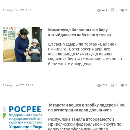
12 августа 2025, 15:00
474
0
0
Мәмәтхуҗа балалары юл йөрү
кагыйдәләрен кабатлап үттеләр
Ел саен уздырыла торган «Балачак
иминлеге» Бөтенроссия акциясе
кысаларында Мәмәтхуҗа авылы
мәдәният йорты хезмәткәрләре танып-
белү сәгате үткәрделәр.
12 августа 2025, 14:31
701
0
0
Татарстан вошел в тройку лидеров ПФО
по регистрации прав дольщиков
Республика заняла второе место в
Приволжском федеральном округе по
количеству оформленных прав