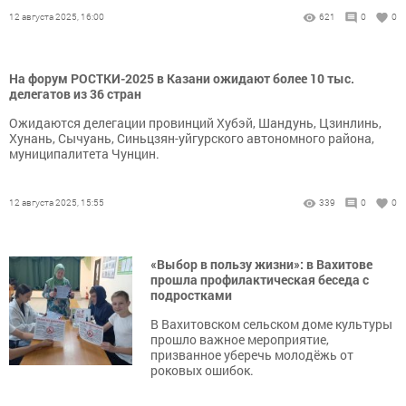
12 августа 2025, 16:00
621
0
0
На форум РОСТКИ-2025 в Казани ожидают более 10 тыс.
делегатов из 36 стран
Ожидаются делегации провинций Хубэй, Шандунь, Цзинлинь,
Хунань, Сычуань, Синьцзян-уйгурского автономного района,
муниципалитета Чунцин.
12 августа 2025, 15:55
339
0
0
«Выбор в пользу жизни»: в Вахитове
прошла профилактическая беседа с
подростками
В Вахитовском сельском доме культуры
прошло важное мероприятие,
призванное уберечь молодёжь от
роковых ошибок.