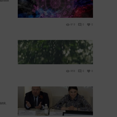
613
0
0
853
0
0
ния.