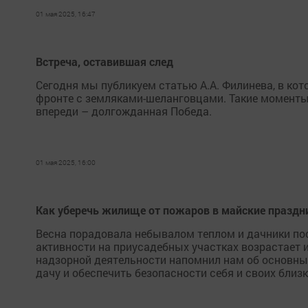
01 мая 2025, 16:47
Встреча, оставившая след
Сегодня мы публикуем статью А.А. Филинева, в ко
фронте с земляками-шеланговцами. Такие моменты 
впереди – долгожданная Победа.
01 мая 2025, 16:00
Как уберечь жилище от пожаров в майские праздн
Весна порадовала небывалом теплом и дачники по
активности на приусадебных участках возрастает 
надзорной деятельности напомнил нам об основны
дачу и обеспечить безопасности себя и своих близк