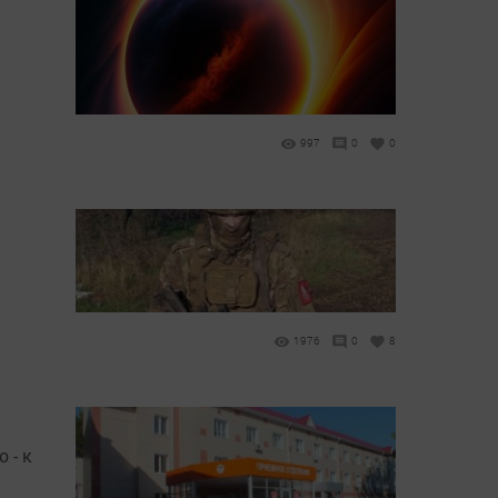
997
0
0
1976
0
8
 - к