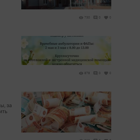
730
0
0
878
0
0
ы, за
ить