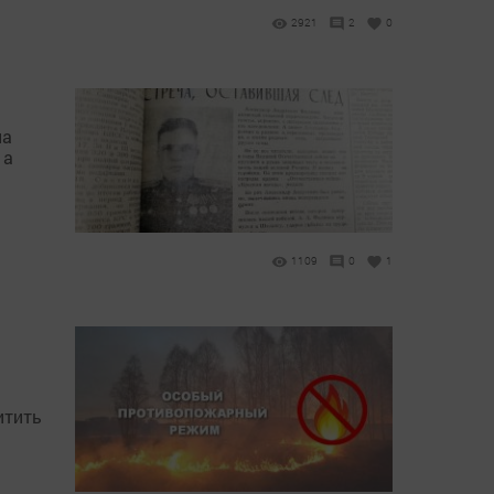
2921
2
0
на
 а
1109
0
1
итить