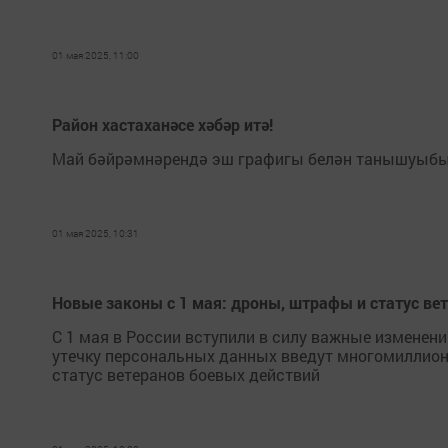
01 мая 2025, 11:00
Район хастаханәсе хәбәр итә!
Май бәйрәмнәрендә эш графигы белән танышуыбы
01 мая 2025, 10:31
Новые законы с 1 мая: дроны, штрафы и статус ве
С 1 мая в России вступили в силу важные изменени
утечку персональных данных введут многомиллион
статус ветеранов боевых действий