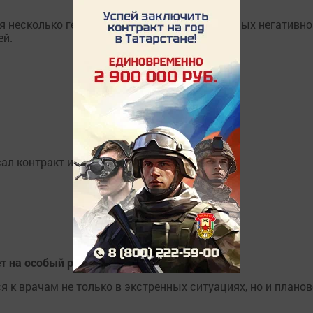
тся несколько геомагнитных вспышек, способных негативно
ей.
ал контракт и не жалеет о принятом решении
ет на особый режим работы
к врачам не только в экстренных ситуациях, но и планово