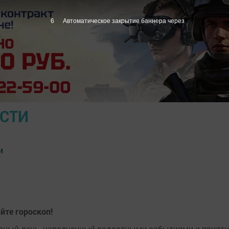
5
Автоматическое закрытие баннера через
ОСТИ
и
йте гороскоп!
вный день, наполненный радостными событиями и прият