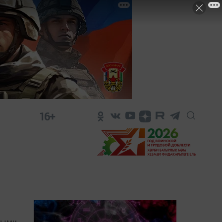
16+
ными