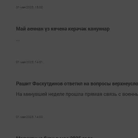
01 мая 2025, 15:00
Май аеннан үз көченә керәчәк кануннар
...
01 мая 2025, 14:31
Рашит Фасхутдинов ответил на вопросы верхнеусл
На минувшей неделе прошла прямая связь с военн
01 мая 2025, 14:00