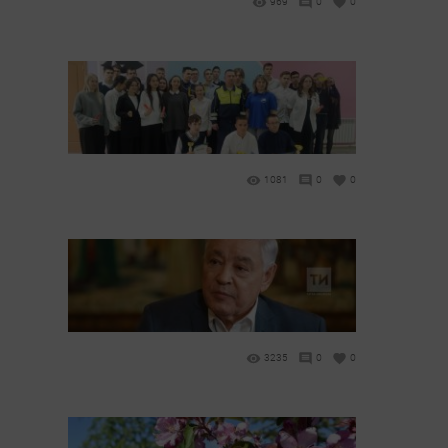
969
0
0
1081
0
0
3235
0
0