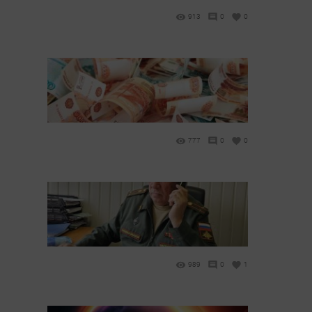
913
0
0
777
0
0
989
0
1