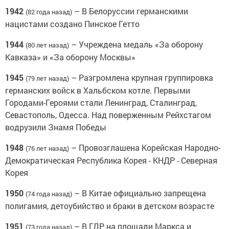
1942
– В Белоруссии германскими
(82 года назад)
нацистами создано Пинское Гетто
1944
– Учреждена медаль «За оборону
(80 лет назад)
Кавказа» и «За оборону Москвы»
1945
– Разгромлена крупная группировка
(79 лет назад)
германских войск в Хальбском котле. Первыми
Городами-Героями стали Ленинград, Сталинград,
Севастополь, Одесса. Над поверженным Рейхстагом
водрузили Знамя Победы
1948
– Провозглашена Корейская Народно-
(76 лет назад)
Демократическая Республика Корея - КНДР - Северная
Корея
1950
– В Китае официально запрещена
(74 года назад)
полигамия, детоубийство и браки в детском возрасте
1951
– В ГДР на площади Маркса и
(73 года назад)