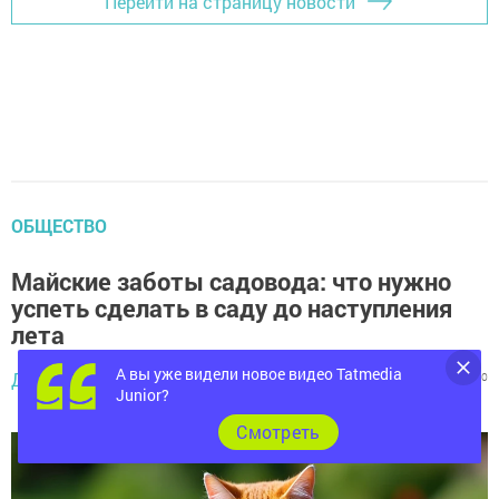
Перейти на страницу новости
ОБЩЕСТВО
Майские заботы садовода: что нужно
успеть сделать в саду до наступления
лета
30 апреля 2025 -
А вы уже видели новое видео Tatmedia
Диана Салихзанова,
928
0
0
16:45
Junior?
Cмотреть