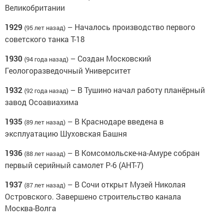
Великобритании
1929
– Началось производство первого
(95 лет назад)
советского танка Т-18
1930
– Создан Московский
(94 года назад)
Геологоразведочный Университет
1932
– В Тушино начал работу планёрный
(92 года назад)
завод Осоавиахима
1935
– В Краснодаре введена в
(89 лет назад)
эксплуатацию Шуховская Башня
1936
– В Комсомольске-на-Амуре собран
(88 лет назад)
первый серийный самолет Р-6 (АНТ-7)
1937
– В Сочи открыт Музей Николая
(87 лет назад)
Островского. Завершено строительство канала
Москва-Волга