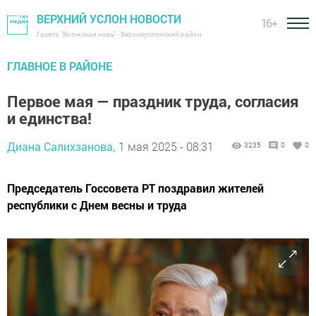
ВЕРХНИЙ УСЛОН НОВОСТИ
16+
Газета "Волжская новь" - Верхнеуслонский район
ГЛАВНОЕ В РАЙОНЕ
Первое мая — праздник труда, согласия
и единства!
Диана Салихзанова,
1 мая 2025 - 08:31
3235
0
0
Председатель Госсовета РТ поздравил жителей
республики с Днем весны и труда