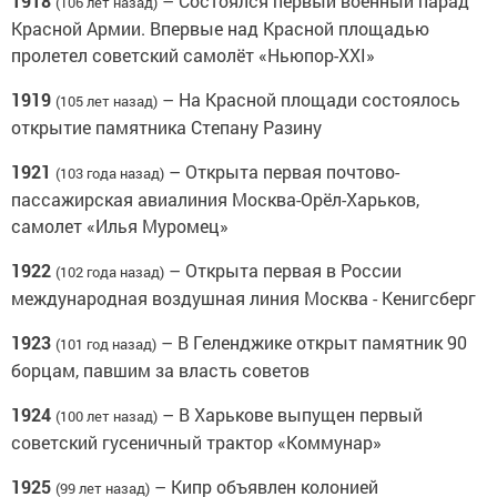
1918
– Cостоялся первый военный парад
(106 лет назад)
Красной Армии. Впервые над Красной площадью
пролетел советский самолёт «Ньюпор-XXI»
1919
– На Красной площади состоялось
(105 лет назад)
открытие памятника Степану Разину
1921
– Открыта первая почтово-
(103 года назад)
пассажирская авиалиния Москва-Орёл-Харьков,
самолет «Илья Муромец»
1922
– Открыта первая в России
(102 года назад)
международная воздушная линия Москва - Кенигсберг
1923
– В Геленджике открыт памятник 90
(101 год назад)
борцам, павшим за власть советов
1924
– В Харькове выпущен первый
(100 лет назад)
советский гусеничный трактор «Коммунар»
1925
– Кипр объявлен колонией
(99 лет назад)