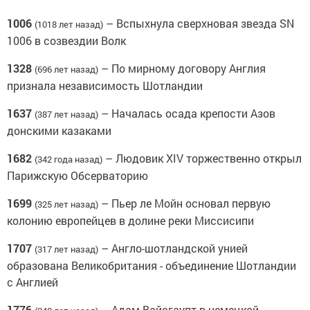
1006
– Вспыхнула сверхновая звезда SN
(1018 лет назад)
1006 в созвездии Волк
1328
– По мирному договору Англия
(696 лет назад)
признала независимость Шотландии
1637
– Началась осада крепости Азов
(387 лет назад)
донскими казаками
1682
– Людовик XIV торжественно открыл
(342 года назад)
Парижскую Обсерваторию
1699
– Пьер ле Мойн основал первую
(325 лет назад)
колонию европейцев в долине реки Миссисипи
1707
– Англо-шотландской унией
(317 лет назад)
образована Великобритания - объединение Шотландии
с Англией
1776
– Адам Вайсгаупт в немецкой