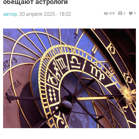
обещают астрологи
автор,
30 апреля 2025 - 18:02
628
0
0