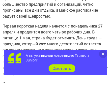
большинство предприятий и организаций, четко
прописаны все дни отдыха, и майское расписание
радует своей щедростью.
Первая короткая неделя начнется с понедельника 27
апреля и продлится всего четыре рабочих дня. В
пятницу, 1 мая, страна будет отмечать День труда —
праздник, который уже много десятилетий остается
символом уважения к человеку труда и весеннего
обновления. Этот день официально объявлен
А вы уже видели новое видео Tatmedia
Junior?
выходным, поэтому после четырех рабочих дней
жителей республики ждут небольшие, но долгожданные
Cмотреть
каникулы.
Вторая сокращенная неделя связана с самым главным
праздником весны — Днем Победы. В этом году 9 мая
выпадает на субботу, поэтому выходные дни будут
перенесены. Отдыхать татарстанцы будут три дня
подряд: с субботы 9 мая по понедельник 11 мая