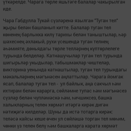
үткәрелде. Чарага төрле яшьтәге балалар чакырылган
иде.
Чара Габдулла Тукай сүзләренә язылган "Туган тел"
җыры белән башланып китте. Балалар туган тел
көненең барлыкка килү тарихы белән таныштылар, һәр
шәхеснең әхлакый, рухи үсешендә туган телнең
әһәмияте, дөньядагы төрле телләрнең күптөрлелеге
турында белделәр. Катнашучылар туган тел турында
шигырьләр укыдылар, табышмаклар чиштеләр,
викторина уенында катнаштылар, туган тел турындагы
мәкальләрнең мәгънәсен аңлаттылар. Чарага йомгак
ясап, балалар туган тел - ул байлык, аңа сакчыл һәм
ихтирам белән карарга, сөйләмне тупас һәм мәгънәсез
сүзләр белән чүпләмәскә һәм, һичшиксез, башка
халыкларның телен хөрмәт итәргә кирәк дигән
нәтиҗәгә килделәр. Шуны да истә тотарга кирәк:
теләсә кайсы кеше өчен ул сөйләшә торган тел мөһим,
чөнки үз телен белү һәм башкаларга карата хөрмәт