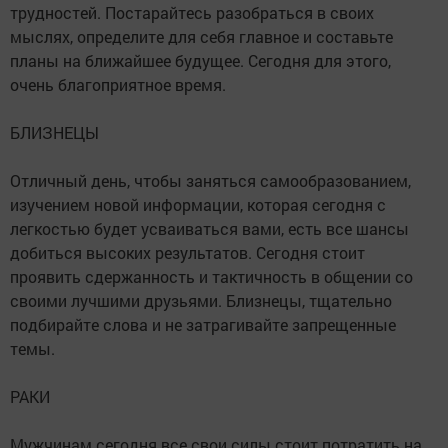
трудностей. Постарайтесь разобраться в своих
мыслях, определите для себя главное и составьте
планы на ближайшее будущее. Сегодня для этого,
очень благоприятное время.
БЛИЗНЕЦЫ
Отличный день, чтобы заняться самообразованием,
изучением новой информации, которая сегодня с
легкостью будет усваиваться вами, есть все шансы
добиться высоких результатов. Сегодня стоит
проявить сдержанность и тактичность в общении со
своими лучшими друзьями. Близнецы, тщательно
подбирайте слова и не затрагивайте запрещенные
темы.
РАКИ
Мужчинам сегодня все свои силы стоит потратить на