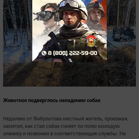
Животное подверглось нападению собак
Недалеко от Ямбулатова местный житель, проезжая,
заметил, как стая собак гоняет по полю молодую
олениху и позвонил в соответствующие службы. На