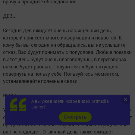
врачу и пройдите обследование.
ДЕВЫ
Сегодня Дев ожидает очень насыщенный день,
который принесет много информации и новостей. К
кому бы вы сегодня ни обращались, вы не услышите
отказ. Вас будут понимать с полуслова. Любые поездки
в этот день будут очень благополучны, в переговорах
вам не будет равных. Получится любую ситуацию
повернуть на пользу себе. Пользуйтесь моментом,
устанавливайте полезные связи.
ВЕСЫ
А вы уже видели новое видео Tatmedia
Junior?
У Весов очень хороший день, для того чтобы выгодным
Cмотреть
образом вложить свои деньги. Ситуаций сегодня может
представиться немало. Слушайте свою интуицию, она
вас не подведет. Отличный день также ожидает