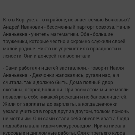
Кто в Коргузе, а то и районе, не знает семью Бочковых?
Андрей Иванович - бессменный парторг совхоза, Наиля
Ананьевна - учитель математики. Оба - большие
труженики, которые честно и скромно служили своей
малой родине. Никто не упрекнет их в праздности и
лености. Они и дочерей так воспитали.
- Сами работали и детей заставляли, - говорит Наиля
Ананьевна. - Девчонки жаловались, ругали нас, а я
считала, так и должно быть. Дома полный двор
скотины, огород большой. При всем этом мы не могли
позволить себе никакой роскоши и не баловали детей.
Жили от зарплаты до зарплаты, а когда девчонки
уехали учиться в город друг за другом, толком помочь
не могли им. Они сами стали себя обеспечивать: Люда
подрабатывала гидом-экскурсоводом, Ирина писала
курсовые и дипломные работы, Оля с третьего курса