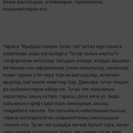
безне акыллырак, игелеклерәк, тәрбиялеләк,
мәдәниятлерәк итә.
Чарага "Җырдай моңлы туган тел" китап күргәзмәсе
әзерләнде, анда укучыларга "Татар халык иҗаты"н
тасфирлаган китаплар тәкъдим ителде, аларда акыллы
әйтемнәр һәм афоризмнар, үткен мәкальләр, мәзәкләр,
күңел түренә үтеп керә торган шигырьләр, искиткеч
җырлар, мәгънәле әкиятләр бар. Дөньяда туган телдән
дә кыйммәтлерәк әйбер юк. Туган тел -халыкның
характеры, аның хәтере, тарихы, рухи көче ул. Анда
халыкның гореф-гадәтләре, көнкүреше, акылы,
тәҗрибәсе чагыла. Тел халыкның кабатланмаслыгын,
тарихи нәселдәнлеген, мәдәниятенең сакланышын
тәэмин итә. Туган тел шәҗәрә нигезе булып тора, нәсел
һәм гаиләне тоташтыра. Бары тик үзенең туган теле