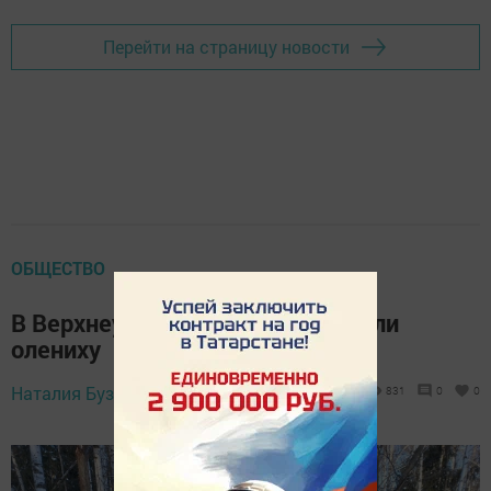
Перейти на страницу новости
ОБЩЕСТВО
В Верхнеуслонском районе спасли
олениху
22 февраля 2025 -
Наталия Бузунова,
831
0
0
09:01