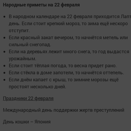
Народные приметы на 22 февраля
В народном календаре на 22 февраля приходится Лап
день. Если стоит крепкий мороз, то зима ещё нескоро
отступит.
Если красный закат вечером, то начнётся метель или
сильный снегопад.
Если на деревьях лежит много снега, то год выдастся
урожайным.
Если стоит тёплая погода, то весна придет рано.
Если стёкла в доме запотели, то начнётся оттепель.
Если днём капает с крыш, то зимние морозы ещё
простоят несколько дней.
Праздники 22 февраля
Международный день поддержки жертв преступлений
День кошки – Япония