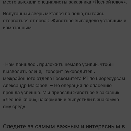
место выехали специалисты заказника «Лесной ключ».
Испуганный зверь метался по полю, пытаясь
оторваться от собак. Животное выглядело уставшим и
измотанным.
- Нам пришлось приложить немало усилий, чтобы
вызволить оленя, - говорит руководитель
межрайонного отдела Госкомитета РТ по биоресурсам
Александр Макаров. – Но операция по спасению
прошла успешно. Мы привезли животное в заказник
«Лесной ключ», накормили и выпустили в знакомую
ему среду.
Следите за самым важным и интересным в