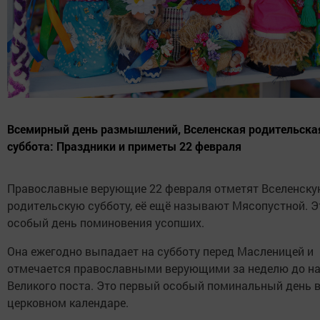
Всемирный день размышлений, Вселенская родительска
суббота: Праздники и приметы 22 февраля
Православные верующие 22 февраля отметят Вселенск
родительскую субботу, её ещё называют Мясопустной. Э
особый день поминовения усопших.
Она ежегодно выпадает на субботу перед Масленицей и
отмечается православными верующими за неделю до н
Великого поста. Это первый особый поминальный день 
церковном календаре.