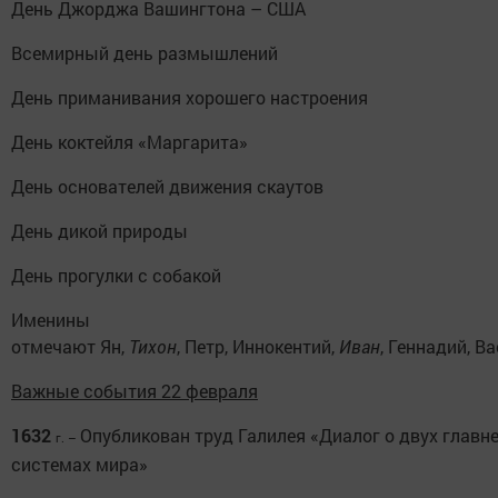
День Джорджа Вашингтона – США
Всемирный день размышлений
День приманивания хорошего настроения
День коктейля «Маргарита»
День основателей движения скаутов
День дикой природы
День прогулки с собакой
Именины
отмечают Ян,
Тихон
, Петр, Иннокентий,
Иван
, Геннадий, В
Важные события 22 февраля
1632
Опубликован труд Галилея «Диалог о двух главн
г. –
системах мира»