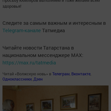
Просьбу юбиляров выполняем и тоже желаем всем
здоровья!
Следите за самым важным и интересным в
Telegram-канале
Татмедиа
Читайте новости Татарстана в
национальном мессенджере MАХ:
https://max.ru/tatmedia
Читай «Волжскую новь» в
Телеграм
,
Вконтакте
,
Одноклассники
,
Дзен