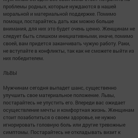
проблемы родных, которые нуждаются в нашей
моральной и материальной поддержке. Помимо
помощи, постарайтесь дать как можно больше
внимания, для них это будет очень ценно. Женщинам не
следует быть слишком инициативными, иначе, помимо
своей, вам придется заканчивать чужую работу. Раки,
не вступайте в конфликты, так как не сможете выйти из
них победителем.
ЛЬВЫ
Мужчинам сегодня выпадет шанс, существенно
улучшить свое материальное положение. Львы,
постарайтесь не упустить его. Впереди вас ожидает
осуществление мечты и комфортная жизнь. Женщинам
стоит позаботиться о своем здоровье, не нужно
игнорировать головную боль или другие тревожные
симптомы. Постарайтесь не откладывать визит к