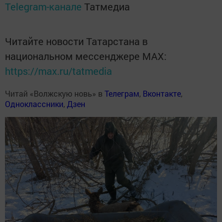
Telegram-канале
Татмедиа
Читайте новости Татарстана в
национальном мессенджере MАХ:
https://max.ru/tatmedia
Читай «Волжскую новь» в
Телеграм
,
Вконтакте
,
Одноклассники
,
Дзен