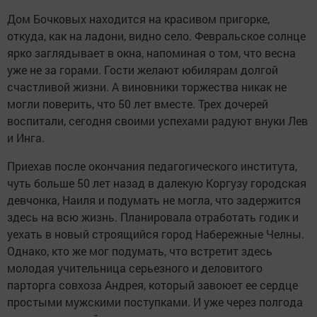
Дом Бочковых находится на красивом пригорке,
откуда, как на ладони, видно село. Февральское солнце
ярко заглядывает в окна, напоминая о том, что весна
уже не за горами. Гости желают юбилярам долгой
счастливой жизни. А виновники торжества никак не
могли поверить, что 50 лет вместе. Трех дочерей
воспитали, сегодня своими успехами радуют внуки Лев
и Инга.
Приехав после окончания педагогического института,
чуть больше 50 лет назад в далекую Коргузу городская
девчонка, Наиля и подумать не могла, что задержится
здесь на всю жизнь. Планировала отработать годик и
уехать в новый строящийся город Набережные Челны.
Однако, кто же мог подумать, что встретит здесь
молодая учительница серьезного и деловитого
парторга совхоза Андрея, который завоюет ее сердце
простыми мужскими поступками. И уже через полгода