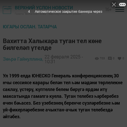
ВЕРХНИЙ УСЛОН НОВОСТИ
16+
2
Автоматическое закрытие баннера через
Газета "Волжская новь" - Верхнеуслонский район
ЮГАРЫ ОСЛАН. ТАТАРЧА
Вахитта Халыкара туган тел көне
билгеләп үтелде
22 февраля 2025 -
Зөһрә Гайнуллина,
703
0
0
10:31
Ул 1999 елда ЮНЕСКО Генераль конференциясенең 30
нчы сессиясе карары белән тел һәм мәдәни төрлелекне
саклау, үстерү, күптелле белем бирүгә ярдәм итү
максатында гамәлгә куела. Туган телебез һәрберебез
өчен бәһасез. Без үзебезнең беренче сүзләребезне һәм
уй-фикерләребезне ачыктан-ачык туган телебездә
әйтәбез.