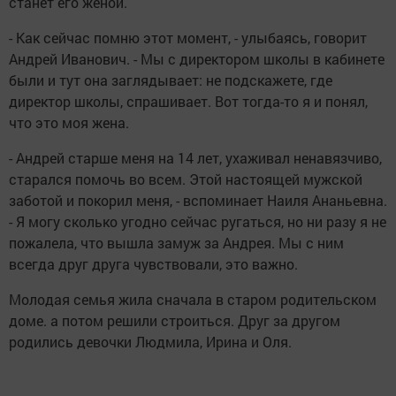
станет его женой.
- Как сейчас помню этот момент, - улыбаясь, говорит
Андрей Иванович. - Мы с директором школы в кабинете
были и тут она заглядывает: не подскажете, где
директор школы, спрашивает. Вот тогда-то я и понял,
что это моя жена.
- Андрей старше меня на 14 лет, ухаживал ненавязчиво,
старался помочь во всем. Этой настоящей мужской
заботой и покорил меня, - вспоминает Наиля Ананьевна.
- Я могу сколько угодно сейчас ругаться, но ни разу я не
пожалела, что вышла замуж за Андрея. Мы с ним
всегда друг друга чувствовали, это важно.
Молодая семья жила сначала в старом родительском
доме. а потом решили строиться. Друг за другом
родились девочки Людмила, Ирина и Оля.