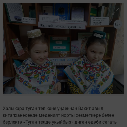
Халыкара туган тел көне уңаеннан Вахит авыл
китапханәсендә мәдәният йорты хезмәткәре белән
берлектә «Туган телдә укыйбыз» дигән әдәби сәгать