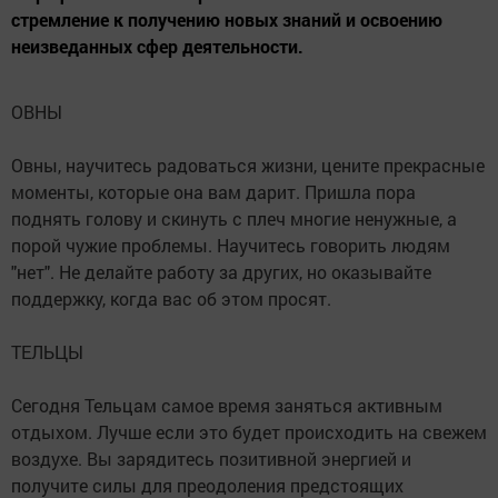
стремление к получению новых знаний и освоению
неизведанных сфер деятельности.
ОВНЫ
Овны, научитесь радоваться жизни, цените прекрасные
моменты, которые она вам дарит. Пришла пора
поднять голову и скинуть с плеч многие ненужные, а
порой чужие проблемы. Научитесь говорить людям
"нет". Не делайте работу за других, но оказывайте
поддержку, когда вас об этом просят.
ТЕЛЬЦЫ
Сегодня Тельцам самое время заняться активным
отдыхом. Лучше если это будет происходить на свежем
воздухе. Вы зарядитесь позитивной энергией и
получите силы для преодоления предстоящих