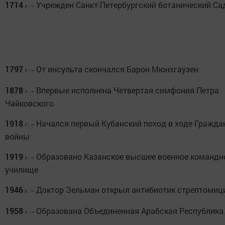
1714
Учрежден Санкт-Петербургский ботанический Са
г. –
1797
От инсульта скончался Барон Мюнхгаузен
г. –
1878
Впервые исполнена Четвертая симфония Петра
г. –
Чайковского
1918
Начался первый Кубанский поход в ходе Гражда
г. –
войны
1919
Образовано Казанское высшее военное командн
г. –
училище
1946
Доктор Зельман открыл антибиотик стрептомиц
г. –
1958
Образована Объединенная Арабская Республика
г. –