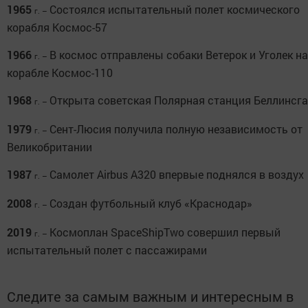
1965
Состоялся испытательный полет космического
г. –
корабля Космос-57
1966
В космос отправлены собаки Ветерок и Уголек на
г. –
корабле Космос-110
1968
Открыта советская Полярная станция Беллинсга
г. –
1979
Сент-Люсия получила полную независимость от
г. –
Великобритании
1987
Самолет Airbus A320 впервые поднялся в воздух
г. –
2008
Создан футбольный клуб «Краснодар»
г. –
2019
Космоплан SpaceShipTwo совершил первый
г. –
испытательный полет с пассажирами
Следите за самым важным и интересным в