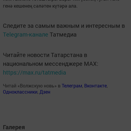
генә кешенең сәләтен күтәрә ала.
Следите за самым важным и интересным в
Telegram-канале
Татмедиа
Читайте новости Татарстана в
национальном мессенджере MАХ:
https://max.ru/tatmedia
Читай «Волжскую новь» в
Телеграм
,
Вконтакте
,
Одноклассники
,
Дзен
Галерея