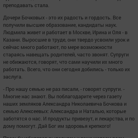
преподавать стала.
Дочери Бочковых - это их радость и гордость. Все
получили высшее образование, кандидаты наук.
Людмила живет и работает в Москве, Ирина и Оля - в
Казани. Выросшие в труде, они твердо усвоили урок и
сейчас много работают, по мере возможности
стараясь навещать родителей, часто звонят. Супруги
не обижаются, говорят, что сами научили их много
работать. Всего, что они сегодня добились - только их
заслуга.
- Про нашу семью не раз писали, - говорят супруги. -
Многие нас знают. Вы поблагодарите через газету
наших земляков Александра Николаевича Бочкова и
семью Алексеевых: Александра и Наталью, которые
заботятся о нас. И продукты привезут, и лекарства, и по
дому помогут. Дай Бог им здоровья крепкого!