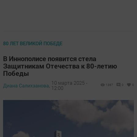
80 ЛЕТ ВЕЛИКОЙ ПОБЕДЕ
В Иннополисе появится стела
Защитникам Отечества к 80-летию
Победы
10 марта 2025 -
Диана Салихзанова,
1367
0
0
12:00