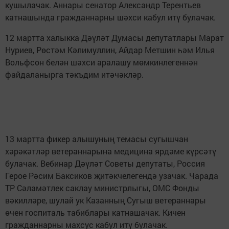
кушылачак. Аннары сенатор Александр Терентьев
катнашында гражданнарны шәхси кабул итү булачак.
12 мартта халыкка Дәүләт Думасы депутатлары Марат
Нуриев, Рөстәм Кәлимуллин, Айдар Метшин һәм Илья
Вольфсон белән шәхси аралашу мөмкинлегеннән
файдаланырга тәкъдим итәчәкләр.
13 мартта фикер алышуның темасы сугышчан
хәрәкәтләр ветераннарына медицина ярдәме күрсәтү
булачак. Вебинар Дәүләт Советы депутаты, Россия
Герое Рәсим Баксиков җитәкчелегендә узачак. Чарада
ТР Сәламәтлек саклау министрлыгы, ОМС Фонды
вәкилләре, шулай ук Казанның Сугыш ветераннары
өчен госпиталь табиблары катнашачак. Кичен
гражданнарны махсус кабул итү булачак.