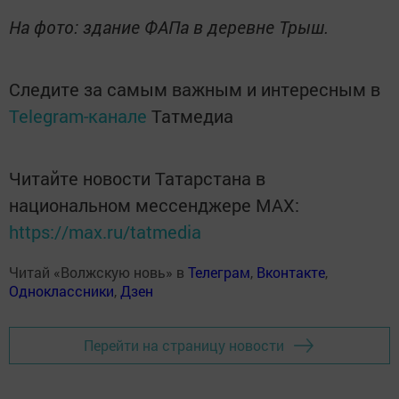
На фото: здание ФАПа в деревне Трыш.
Следите за самым важным и интересным в
Telegram-канале
Татмедиа
Читайте новости Татарстана в
национальном мессенджере MАХ:
https://max.ru/tatmedia
Читай «Волжскую новь» в
Телеграм
,
Вконтакте
,
Одноклассники
,
Дзен
Перейти на страницу новости