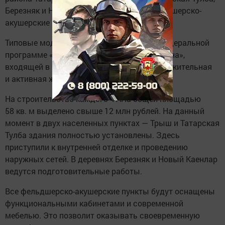
Березняк и Новый Каенлар появятся фельдшерско-
акушерские пункты.
Типовые модульные ФАПы строятся по федеральной
программе «Модернизация первичного звена»,
входящей в национальный проект «Продолжительная
и активная жизнь».
На строительство каждого ФАПа общей площадью
58 кв. м выделено свыше 12 млн рублей. На данный
момент в двух населенных пунктах — Трыш и Татарская
Тулба здания полностью установлены. Здесь
приступили к внутренней отделке и проведению
наружных сетей. В деревнях Березняк и Новый Каенлар
ведутся подготовительные работы.
Все фельдшерско-акушерские пункты будут оснащены
функциональными кабинетами и современной
мебелью. Это позволит оказывать своевременную