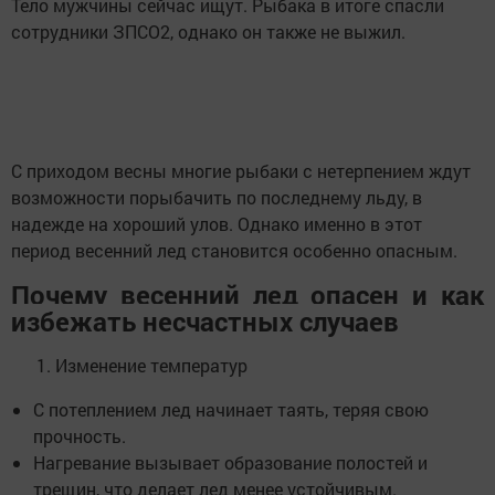
Тело мужчины сейчас ищут. Рыбака в итоге спасли
сотрудники ЗПСО2, однако он также не выжил.
С приходом весны многие рыбаки с нетерпением ждут
возможности порыбачить по последнему льду, в
надежде на хороший улов. Однако именно в этот
период весенний лед становится особенно опасным.
Почему весенний лед опасен и как
избежать несчастных случаев
Изменение температур
С потеплением лед начинает таять, теряя свою
прочность.
Нагревание вызывает образование полостей и
трещин, что делает лед менее устойчивым.