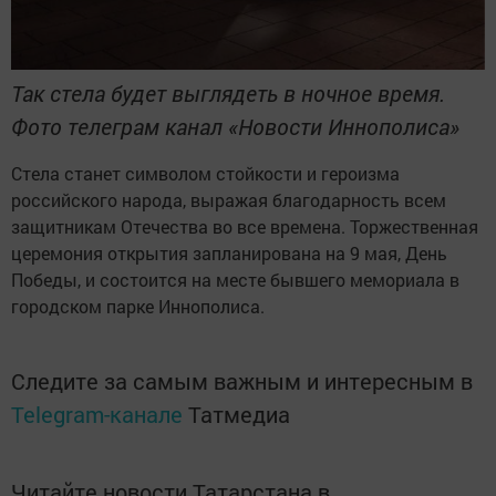
Так стела будет выглядеть в ночное время.
Фото телеграм канал «Новости Иннополиса»
Стела станет символом стойкости и героизма
российского народа, выражая благодарность всем
защитникам Отечества во все времена. Торжественная
церемония открытия запланирована на 9 мая, День
Победы, и состоится на месте бывшего мемориала в
городском парке Иннополиса.
Следите за самым важным и интересным в
Telegram-канале
Татмедиа
Читайте новости Татарстана в