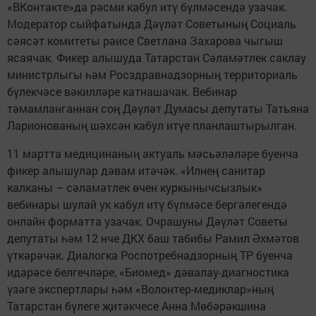
«ВКонтакте»да рәсми кабул итү бүлмәсендә узачак.
Модератор сыйфатында Дәүләт Советының Социаль
сәясәт комитеты рәисе Светлана Захарова чыгыш
ясаячак. Фикер алышуда Татарстан Сәламәтлек саклау
министрлыгы һәм Росздравнадзорның территориаль
бүлекчәсе вәкилләре катнашачак. Вебинар
тәмамланганнан соң Дәүләт Думасы депутаты Татьяна
Ларионованың шәхсән кабул итүе планлаштырылган.
11 мартта медицинаның актуаль мәсьәләләре буенча
фикер алышулар дәвам итәчәк. «Илнең санитар
калканы – сәламәтлек өчен куркынычсызлык»
вебинары шулай ук кабул итү бүлмәсе бергәлегендә
онлайн форматта узачак. Очрашуны Дәүләт Советы
депутаты һәм 12 нче ДКХ баш табибы Рамил Әхмәтов
үткәрәчәк. Диалогка Роспотребнадзорның ТР буенча
идарәсе белгечләре, «Биомед» дәвалау-диагностика
үзәге экспертлары һәм «Волонтер-медиклар»ның
Татарстан бүлеге җитәкчесе Анна Мөбәрәкшина