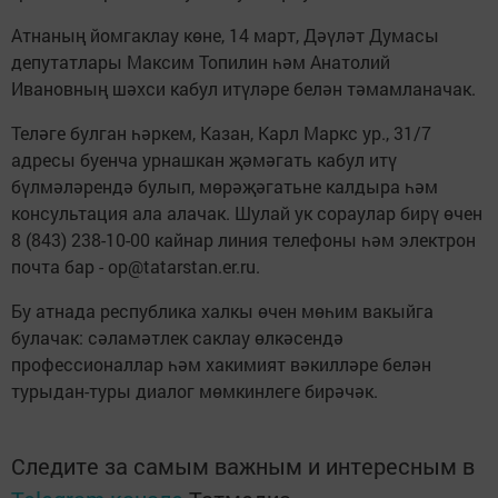
Атнаның йомгаклау көне, 14 март, Дәүләт Думасы
депутатлары Максим Топилин һәм Анатолий
Ивановның шәхси кабул итүләре белән тәмамланачак.
Теләге булган һәркем, Казан, Карл Маркс ур., 31/7
адресы буенча урнашкан җәмәгать кабул итү
бүлмәләрендә булып, мөрәҗәгатьне калдыра һәм
консультация ала алачак. Шулай ук сораулар бирү өчен
8 (843) 238-10-00 кайнар линия телефоны һәм электрон
почта бар - op@tatarstan.er.ru.
Бу атнада республика халкы өчен мөһим вакыйга
булачак: сәламәтлек саклау өлкәсендә
профессионаллар һәм хакимият вәкилләре белән
турыдан-туры диалог мөмкинлеге бирәчәк.
Следите за самым важным и интересным в