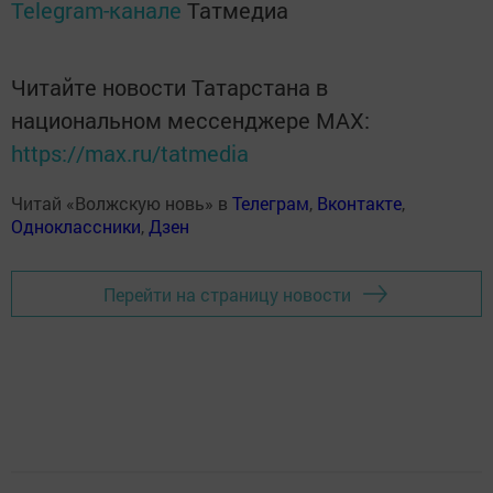
Telegram-канале
Татмедиа
Читайте новости Татарстана в
национальном мессенджере MАХ:
https://max.ru/tatmedia
Читай «Волжскую новь» в
Телеграм
,
Вконтакте
,
Одноклассники
,
Дзен
Перейти на страницу новости