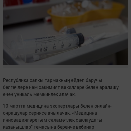
Республика халкы тармакның әйдәп баручы
белгечләре һәм хакимият вәкилләре белән аралашу
өчен уникаль мөмкинлек алачак.
10 мартта медицина экспертлары белән онлайн-
очрашулар сериясе ачылачак. «Медицина
инновацияләре һәм сәламәтлек саклаудагы
казанышлар" темасына беренче вебинар