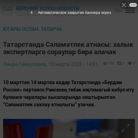
ВЕРХНИЙ УСЛОН НОВОСТИ
16+
3
Автоматическое закрытие баннера через
Газета "Волжская новь" - Верхнеуслонский район
ЮГАРЫ ОСЛАН. ТАТАРЧА
Татарстанда Сәламәтлек атнасы: халык
экспертларга сораулар бирә алачак
Зөһрә Гайнуллина,
10 марта 2025 - 14:31
733
0
0
10 марттан 14 мартка кадәр Татарстанда «Бердәм
Россия» партиясе Рәисенең төбәк иҗтимагый кабул итү
бүлмәсе чаралары кысаларында оештырылган
“Сәламәтлек саклау атналыгы” узачак.