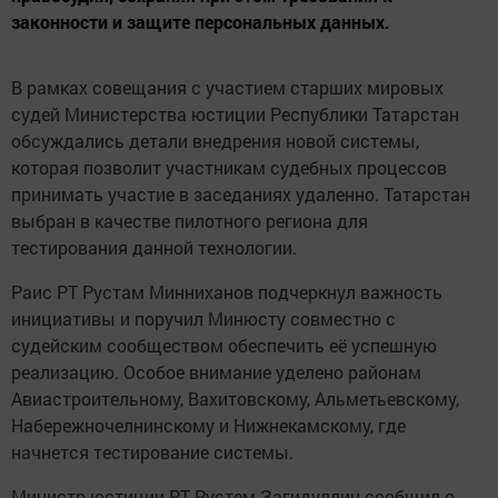
законности и защите персональных данных.
В рамках совещания с участием старших мировых
судей Министерства юстиции Республики Татарстан
обсуждались детали внедрения новой системы,
которая позволит участникам судебных процессов
принимать участие в заседаниях удаленно. Татарстан
выбран в качестве пилотного региона для
тестирования данной технологии.
Раис РТ Рустам Минниханов подчеркнул важность
инициативы и поручил Минюсту совместно с
судейским сообществом обеспечить её успешную
реализацию. Особое внимание уделено районам
Авиастроительному, Вахитовскому, Альметьевскому,
Набережночелнинскому и Нижнекамскому, где
начнется тестирование системы.
Министр юстиции РТ Рустем Загидуллин сообщил о