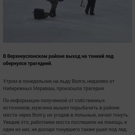
В Верхнеуслонском районе выход на тонкий лед
обернулся трагедией.
Утром в понедельник на льду Волги, недалеко от
Набережных Моркваш, произошла трагедия.
По информации полученной от собственных
источников, мужчина вышел порыбачить в районе
моста через Волгу, но угодив в полынью, начал тонуть.
Увидев это, работники моста поспешили на помощь и
один из них, не доходя тонувшего также ушел под лед.