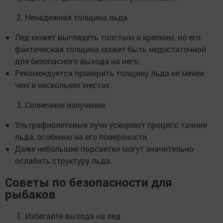
Ненадежная толщина льда
Лед может выглядеть толстым и крепким, но его
фактическая толщина может быть недостаточной
для безопасного выхода на него.
Рекомендуется проверять толщину льда не менее
чем в нескольких местах.
Солнечное излучение
Ультрафиолетовые лучи ускоряют процесс таяния
льда, особенно на его поверхности.
Даже небольшие подсветки могут значительно
ослабить структуру льда.
Советы по безопасности для
рыбаков
Избегайте выхода на лед