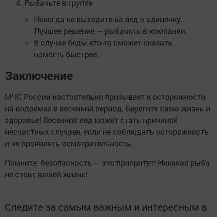
Рыбачьте в группе
Никогда не выходите на лед в одиночку.
Лучшее решение — рыбачить в компании.
В случае беды кто-то сможет оказать
помощь быстрее.
Заключение
МЧС России настоятельно призывает к осторожности
на водоемах в весенний период. Берегите свою жизнь и
здоровье! Весенний лед может стать причиной
несчастных случаев, если не соблюдать осторожность
и не проявлять осмотрительность.
Помните: безопасность — это приоритет! Никакая рыба
не стоит вашей жизни!
Следите за самым важным и интересным в