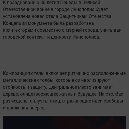
К празднованию 80-летия Победы в Великой
Отечественной войне в городе Иннополис будет
установлена новая стела Защитникам Отечества.
Концепция монумента была разработана
архитекторами совместно с мэрией города, учитывая
городской контекст и ценности Иннополиса.
Композиция стелы включает ритмично расположенные
металлические столбы, которые символизируют
стойкость и защиту. Центральное место занимает
дерево, олицетворяющее жизнь и будущее. На столбах
размещены силуэты птиц, отражающие идеи свободы
и движения вперед.