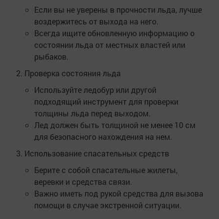
Если вы не уверены в прочности льда, лучше
воздержитесь от выхода на него.
Всегда ищите обновленную информацию о
состоянии льда от местных властей или
рыбаков.
Проверка состояния льда
Используйте ледобур или другой
подходящий инструмент для проверки
толщины льда перед выходом.
Лед должен быть толщиной не менее 10 см
для безопасного нахождения на нем.
Использование спасательных средств
Берите с собой спасательные жилеты,
веревки и средства связи.
Важно иметь под рукой средства для вызова
помощи в случае экстренной ситуации.