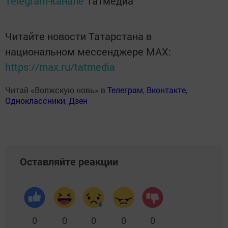
Telegram-канале
Татмедиа
Читайте новости Татарстана в
национальном мессенджере MАХ:
https://max.ru/tatmedia
Читай «Волжскую новь» в
Телеграм
,
Вконтакте
,
Одноклассники
,
Дзен
Оставляйте реакции
0
0
0
0
0