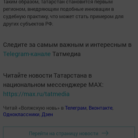
Таким образом, Татарстан становится первым
регионом, внедряющим подобные инновации в
судебную практику, что может стать примером для
других субъектов РФ.
Следите за самым важным и интересным в
Telegram-канале
Татмедиа
Читайте новости Татарстана в
национальном мессенджере MАХ:
https://max.ru/tatmedia
Читай «Волжскую новь» в
Телеграм
,
Вконтакте
,
Одноклассники
,
Дзен
Перейти на страницу новости