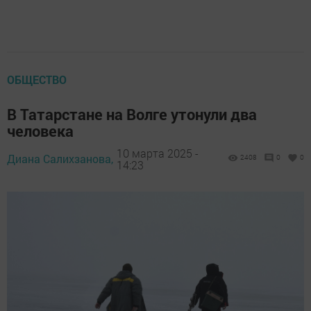
ОБЩЕСТВО
В Татарстане на Волге утонули два
человека
10 марта 2025 -
Диана Салихзанова,
2408
0
0
14:23