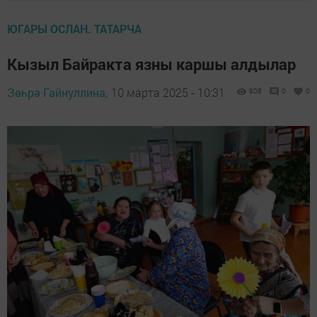
ЮГАРЫ ОСЛАН. ТАТАРЧА
Кызыл Байракта язны каршы алдылар
Зөһрә Гайнуллина,
10 марта 2025 - 10:31
808
0
0