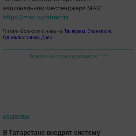
национальном мессенджере MАХ:
https://max.ru/tatmedia
Читай «Волжскую новь» в
Телеграм
,
Вконтакте
,
Одноклассники
,
Дзен
Перейти на страницу новости
ОБЩЕСТВО
В Татарстане внедрят систему