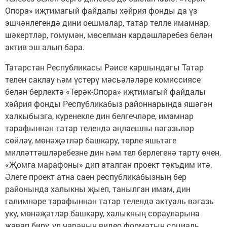
Опора» иҗтимагый файдалы хәйрия фонды да үз
эшчәнлегендә дини оешмалар, татар телле имамнар,
шәкертләр, гомумән, мөселман кардәшләребез белән
актив эш алып бара.
Татарстан Республикасы Рәисе каршындагы Татар
телен саклау һәм үстерү мәсьәләләре комиссиясе
белән берлектә «Терәк-Опора» иҗтимагый файдалы
хәйрия фонды Республикабыз районнарында яшәгән
халкыбызга, күренекле дин белгечләре, имамнар
тарафыннан татар телендә аңлаешлы вәгазьләр
сөйләү, мөнәҗәтләр башкару, төрле яшьтәге
милләттәшләребезне дин һәм тел берлегенә тарту өчен,
«Җомга марафоны» дип аталган проект тәкъдим итә.
Әлеге проект атна саен республикабызның бер
районында халыкны җыеп, танылган имам, дин
галимнәре тарафыннан татар телендә актуаль вәгазь
уку, мөнәҗәтләр башкару, халыкның сорауларына
җавап бирү, ул чараның видео форматын социаль