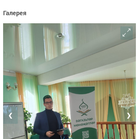
Галерея
❮
❯