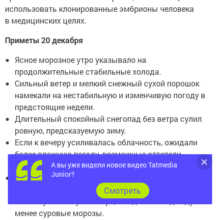
использовать клонированные эмбрионы человека
в медицинских целях.
Приметы 20 декабря
Ясное морозное утро указывало на
продолжительные стабильные холода.
Сильный ветер и мелкий снежный сухой порошок
намекали на нестабильную и изменчивую погоду в
предстоящие недели.
Длительный спокойный снегопад без ветра сулил
ровную, предсказуемую зиму.
Если к вечеру усиливалась облачность, ожидали
более влажную погоду, возможные оттепели
А вы уже видели новое видео Tatmedia
ближе к праздникам.
Junior?
Появление к midday (к середине дня) легкой дымки
или тумана связывали с переходом к более
Cмотреть
мягкому климату в январе, что давало надежду на
менее суровые морозы.