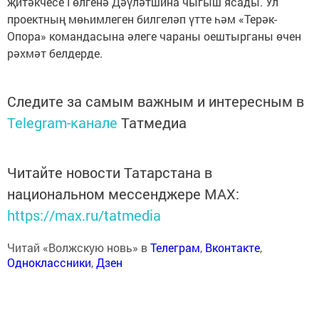
җитәкчесе Гөлгенә Дәүләтшина чыгыш ясады. Ул
проектның мөһимлеген билгеләп үтте һәм «Терәк-
Опора» командасына әлеге чараны оештырганы өчен
рәхмәт белдерде.
Следите за самым важным и интересным в
Telegram-канале
Татмедиа
Читайте новости Татарстана в
национальном мессенджере MАХ:
https://max.ru/tatmedia
Читай «Волжскую новь» в
Телеграм
,
Вконтакте
,
Одноклассники
,
Дзен