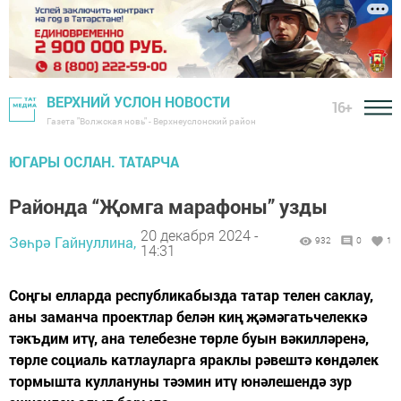
ВЕРХНИЙ УСЛОН НОВОСТИ
16+
Газета "Волжская новь" - Верхнеуслонский район
ЮГАРЫ ОСЛАН. ТАТАРЧА
Районда “Җомга марафоны” узды
20 декабря 2024 -
Зөһрә Гайнуллина,
932
0
1
14:31
Соңгы елларда республикабызда татар телен саклау,
аны заманча проектлар белән киң җәмәгатьчелеккә
тәкъдим итү, ана телебезне төрле буын вәкилләренә,
төрле социаль катлауларга яраклы рәвештә көндәлек
тормышта куллануны тәэмин итү юнәлешендә зур