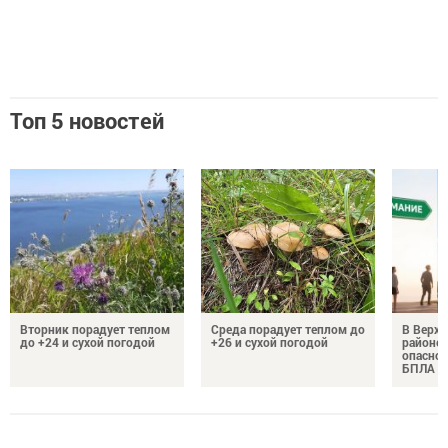
Топ 5 новостей
Вторник порадует теплом
Среда порадует теплом до
В Верх
до +24 и сухой погодой
+26 и сухой погодой
районе 
опаснос
БПЛА