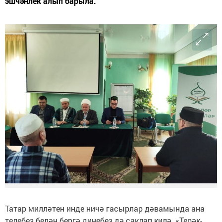
эшчәнлек алып барыла.
Татар милләтен инде ничә гасырлар дәвамында ана
телебез белән бергә динебез дә саклап килә. «Терәк-