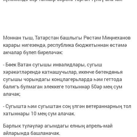
Моннан тыш, Татарстан башлыгы Рөстәм Миңнеханов
карары нигезендә, республика бюджетыннан өстәмә
акчалар бүлеп биреләчәк:
- Бөек Ватан сугышы инвалидлары, сугыш
хәрәкәтләрендә катнашучылар, икенче бөтендөнья
сугышы чорындагы концлагерьларда һәм геттода
балигъ булмаган элеккеге тоткыннар 50әр мең сум
алачак;
- Сугышта һәм сугыштан соң үлгән ветераннарның тол
хатыннары 10 мең сум алачак.
Барлык түләүләр агымдагы елның апрель-май
айларында башланачак.