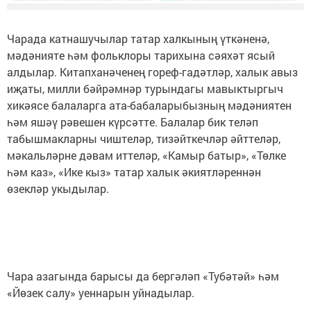
Чарада катнашучылар татар халкының үткәненә,
мәдәнияте һәм фольклоры тарихына сәяхәт ясый
алдылар. Китапханәченең гореф-гадәтләр, халык авыз
иҗаты, милли бәйрәмнәр турындагы мавыктыргыч
хикәясе балаларга ата-бабаларыбызның мәдәниятен
һәм яшәү рәвешен күрсәтте. Балалар бик теләп
табышмакларны чиштеләр, тизәйткечләр әйттеләр,
мәкальләрне дәвам иттеләр, «Камыр батыр», «Төлке
һәм каз», «Ике кыз» татар халык әкиятләреннән
өзекләр укыдылар.
Чара азагында барысы да бергәләп «Тубәтәй» һәм
«Йөзек салу» уеннарын уйнадылар.