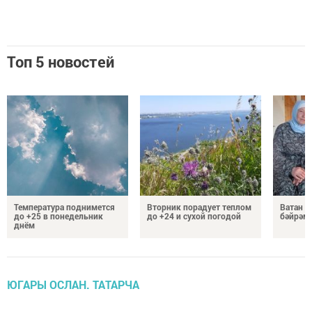
Топ 5 новостей
Температура поднимется
Вторник порадует теплом
Ватан 
до +25 в понедельник
до +24 и сухой погодой
бәйрәм
днём
ЮГАРЫ ОСЛАН. ТАТАРЧА