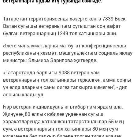
ветераннарга ярдәм итү турында сөйләде.
Татарстан территориясендә хәзерге көнгә 7839 Бөек
Ватан сугышы ветераны һәм сугыштан соң вафат
булган ветераннарның 1249 тол хатыннары яши.
Әлеге мәгълүматларны матбугат конференциясендә
республиканың хезмәт, мәшгульлек һәм социаль яклау
министры Эльмира Зарипова җиткерде.
«Татарстанда барлыгы 9088 ветеран һәм
ветераннарның тол хатыннары теркәлгән, әмма соңгы
ун елда аларның саны сигез тапкырга кимегән", - дип
ассызыклады ул.
Һәр ветеран индивидуаль игътибар һәм ярдәм ала.
Җиңүнең 80 еллык юбилее уңаеннан сугыш
хәрәкәтләрендә катнашкан татарстанлылар 55 мең
сум, ә ветераннарның тол хатыннары 80 мең сум
күләмендә бер тапкыр бирелә торган түләү алачак.