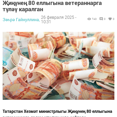
Җиңүнең 80 еллыгына ветераннарга
түләү каралган
26 февраля 2025 -
Зөһрә Гайнуллина,
743
0
0
10:31
Татарстан Хезмәт министрлыгы Җиңүнең 80 еллыгына