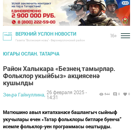
ВЕРХНИЙ УСЛОН НОВОСТИ
16+
Газета "Волжская новь" - Верхнеуслонский район
ЮГАРЫ ОСЛАН. ТАТАРЧА
Район Халыкара «Безнең тамырлар.
Фольклор укыйбыз» акциясенә
кушылды
26 февраля 2025 -
Зөһрә Гайнуллина,
644
0
0
14:31
Матюшино авыл китапханәсе башлангыч сыйныф
укучылары өчен «Татар фольклоры битләре буенча”
исемле фольклор-уен программасы оештырды.