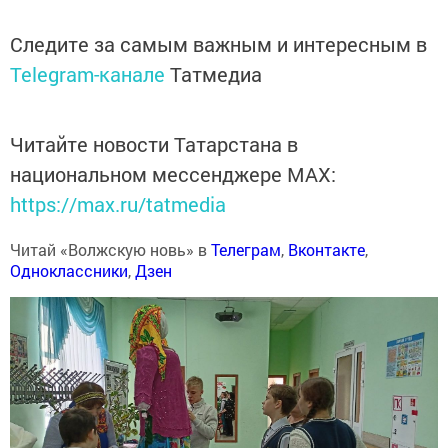
Следите за самым важным и интересным в
Telegram-канале
Татмедиа
Читайте новости Татарстана в
национальном мессенджере MАХ:
https://max.ru/tatmedia
Читай «Волжскую новь» в
Телеграм
,
Вконтакте
,
Одноклассники
,
Дзен