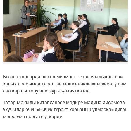
Безнең көннәрдә экстремизмны, террорчылыкны һәм
халык арасында таралган мошенниклыкны кисәтү һәм
аңа каршы тору эше зур әһәмияткә ия.
Татар Макылы китапханәсе мөдире Мәдинә Хисамова
укучылар өчен «Ничек теракт корбаны булмаска» дигән
мәгълүмат сәгате үткәрде.