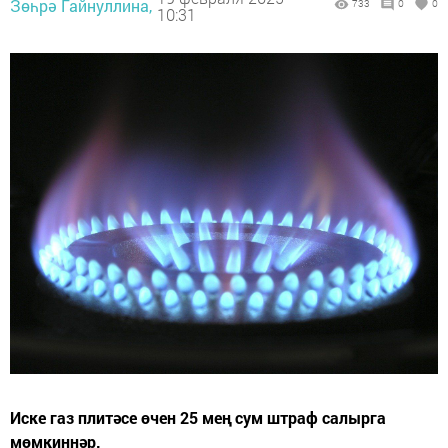
Зөһрә Гайнуллина,
733
0
0
10:31
Иске газ плитәсе өчен 25 мең сум штраф салырга
мөмкиннәр.