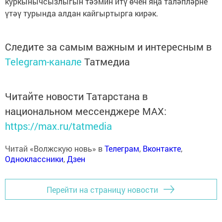
куркынычсызлыгын тәэмин итү өчен яңа таләпләрне
үтәү турында алдан кайгыртырга кирәк.
Следите за самым важным и интересным в
Telegram-канале
Татмедиа
Читайте новости Татарстана в
национальном мессенджере MАХ:
https://max.ru/tatmedia
Читай «Волжскую новь» в
Телеграм
,
Вконтакте
,
Одноклассники
,
Дзен
Перейти на страницу новости