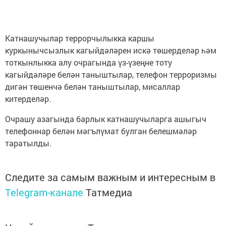
Катнашучылар террорчылыкка каршы
куркынычсызлык кагыйдәләрен искә төшерделәр һәм
тоткынлыкка алу очрагында үз-үзеңне тоту
кагыйдәләре белән таныштылар, телефон терроризмы
дигән төшенчә белән таныштылар, мисаллар
китерделәр.
Очрашу азагында барлык катнашучыларга ашыгыч
телефоннар белән мәгълүмат булган белешмәләр
таратылды.
Следите за самым важным и интересным в
Telegram-канале
Татмедиа