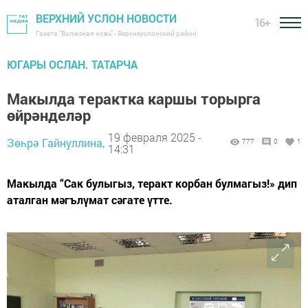
ВЕРХНИЙ УСЛОН НОВОСТИ
16+
Газета "Волжская новь" - Верхнеуслонский район
ЮГАРЫ ОСЛАН. ТАТАРЧА
Макылда терактка каршы торырга
өйрәнделәр
19 февраля 2025 -
Зөһрә Гайнуллина,
777
0
1
14:31
Макылда “Сак булыгыз, теракт корбан булмагыз!» дип
аталган мәгълүмат сәгате үтте.