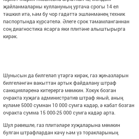
җайланмаларны куллануның уртача срогы 14 ел
тәшкил итә, һәм бу чор гадәттә эшләнмәнең техник
паспортында күрсәтелә. Әлеге срок тәмамланганнан
соң диагностика ясарга яки плитәне алыштырырга
кирәк.
Шунысын да билгеләп үтәргә кирәк, газ җиһазларын
билгеләнгән вакыттан артык файдалану штраф
санкцияләренә китерергә мөмкин. Хокук бозган
очракта хуҗага административ штраф яный, аның
күләме 5000 сумнан 10 000 сумга кадәр, ә кабат бозган
очракта сумма 15 000-25 000 сумга кадәр арта.
Шул рәвешле, газ плитәләре хуҗаларына мөмкин
булган штрафлардан качу һәм үз торакларының