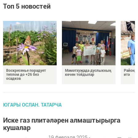
Топ 5 новостей
Воскресенье порадует
Мәмәтхуҗада дуслыкның
Районд
теплом до +26 без
көчен тойдылар
итә
осадков
ЮГАРЫ ОСЛАН. ТАТАРЧА
Иске газ плитәләрен алмаштырырга
кушалар
19 февраля 2025 -