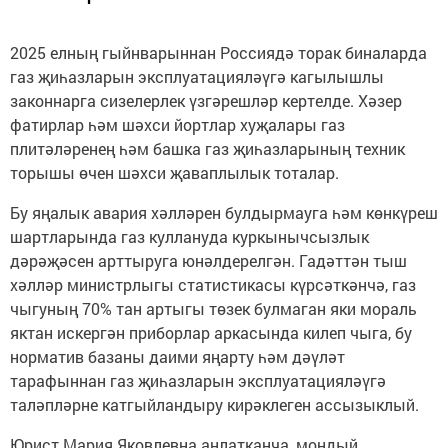
2025 елның гыйнварыннан Россиядә торак биналарда
газ җиһазларын эксплуатацияләүгә кагылышлы
законнарга сизелерлек үзгәрешләр кертелде. Хәзер
фатирлар һәм шәхси йортлар хуҗалары газ
плитәләренең һәм башка газ җиһазларының техник
торышы өчен шәхси җаваплылык тоталар.
Бу яңалык авария хәлләрен булдырмауга һәм көнкүреш
шартларында газ куллануда куркынычсызлык
дәрәҗәсен арттыруга юнәлдерелгән. Гадәттән тыш
хәлләр министрлыгы статистикасы күрсәткәнчә, газ
чыгуның 70% тан артыгы төзек булмаган яки мораль
яктан искергән приборлар аркасында килеп чыга, бу
норматив базаны даими яңарту һәм дәүләт
тарафыннан газ җиһазларын эксплуатацияләүгә
таләпләрне катгыйландыру кирәклеген ассызыклый.
Юрист Мария Яковлевна аңлатканча, мондый