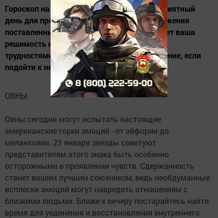
Гороскоп на 23 января предвещает благоприятный
день для преодоления препятствий и достижения
поставленных целей. Ключом к успеху станет ваша
решимость и упорство. Не отступайте перед
трудностями – любая проблема имеет решение, если
подойти к ней с правильным настроем.
ОВНЫ
Овны сегодня могут испытать настоящие
американские горки эмоций - от эйфории до
меланхолии. 23 января звезды советуют
представителям этого знака быть особенно
осторожными в проявлении чувств. Сдержанность
станет вашим лучшим союзником, ведь необдуманные
всплески эмоций могут навредить отношениям с
близкими людьми. Ближе к вечеру постарайтесь найти
время для уединения и восстановления внутреннего