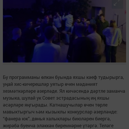
Бу программаны өлкән буында яхшы кәеф тудырырга,
уңай хис-кичерешләр уятыр өчен мәдәният
хезмәткәрләре әзерләде. Ял кичәсендә дәртле заманча
музыка, шулай ук Совет эстрадасының иң яхшы
әсәрләре яңгырады. Катнашучылар өчен төрле
мавыктыргыч һәм кызыклы конкурслар әзерләнде:
“фанера юк”, дөнья халыклары биюләрен биергә,
жирәбә буенча эләккән биремнәрне үтәргә. Теләге