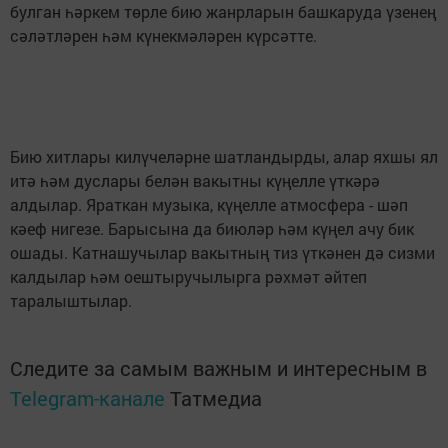
булган һәркем төрле бию жанрларын башкаруда үзенең
сәләтләрен һәм күнекмәләрен күрсәтте.
Бию хитлары килүчеләрне шатландырды, алар яхшы ял
итә һәм дуслары белән вакытны күңелле үткәрә
алдылар. Яраткан музыка, күңелле атмосфера - шәп
кәеф нигезе. Барысына да биюләр һәм күңел ачу бик
ошады. Катнашучылар вакытның тиз үткәнен дә сизми
калдылар һәм оештыручылырга рәхмәт әйтеп
таралыштылар.
Следите за самым важным и интересным в
Telegram-канале
Татмедиа