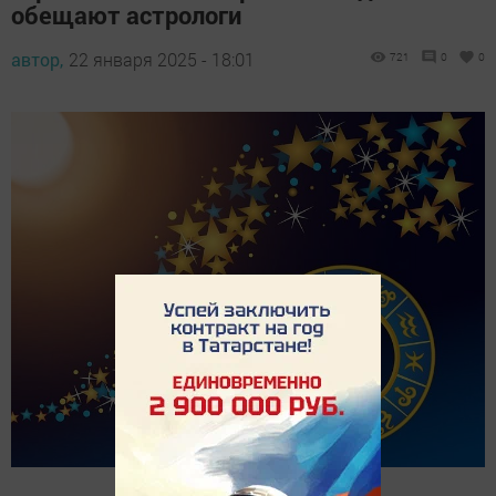
обещают астрологи
автор,
22 января 2025 - 18:01
721
0
0