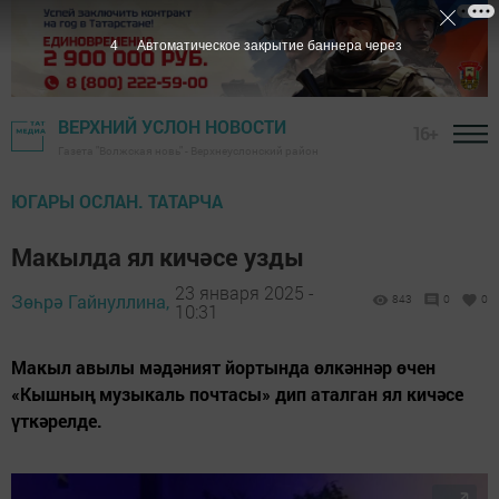
3
Автоматическое закрытие баннера через
ВЕРХНИЙ УСЛОН НОВОСТИ
16+
Газета "Волжская новь" - Верхнеуслонский район
ЮГАРЫ ОСЛАН. ТАТАРЧА
Макылда ял кичәсе узды
23 января 2025 -
Зөһрә Гайнуллина,
843
0
0
10:31
Макыл авылы мәдәният йортында өлкәннәр өчен
«Кышның музыкаль почтасы» дип аталган ял кичәсе
үткәрелде.