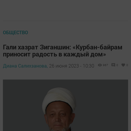
ОБЩЕСТВО
Гали хазрат Зиганшин: «Курбан-байрам
приносит радость в каждый дом»
Диана Салихзанова,
26 июня 2023 - 10:30
967
0
0