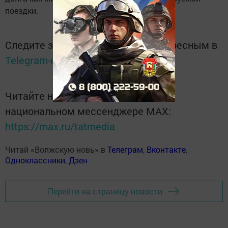
поездки.
Следите за самым важным и интересным в
Telegram-канале
Татмедиа
Читайте новости Татарстана в
национальном мессенджере MАХ:
https://max.ru/tatmedia
Читай «Волжскую новь» в
Телеграм
,
Вконтакте
,
Одноклассники
,
Дзен
Перейти на страницу новости