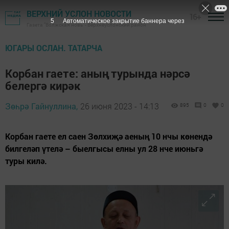
ВЕРХНИЙ УСЛОН НОВОСТИ
16+
4
Автоматическое закрытие баннера через
Газета "Волжская новь" - Верхнеуслонский район
ЮГАРЫ ОСЛАН. ТАТАРЧА
Корбан гаете: аның турында нәрсә
белергә кирәк
Зөһрә Гайнуллина,
26 июня 2023 - 14:13
895
0
0
Корбан гаете ел саен Зөлхиҗә аеның 10 нчы көнендә
билгеләп үтелә – быелгысы елны ул 28 нче июньгә
туры килә.