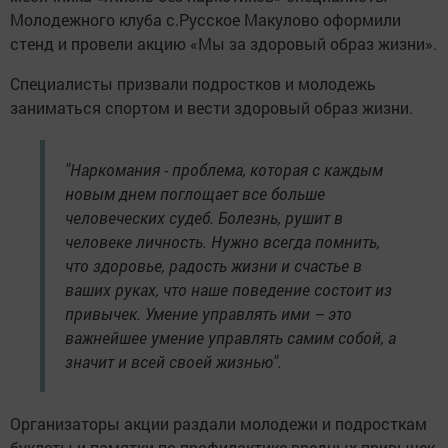
Молодежного клуба с.Русское Макулово оформили
стенд и провели акцию «Мы за здоровый образ жизни».
Специалисты призвали подростков и молодежь
заниматься спортом и вести здоровый образ жизни.
"Наркомания - проблема, которая с каждым
новым днем поглощает все больше
человеческих судеб. Болезнь, рушит в
человеке личность. Нужно всегда помнить,
что здоровье, радость жизни и счастье в
ваших руках, что наше поведение состоит из
привычек. Умение управлять ими – это
важнейшее умение управлять самим собой, а
значит и всей своей жизнью".
Организаторы акции раздали молодежи и подросткам
буклеты и памятки по профилактике вредных привычек