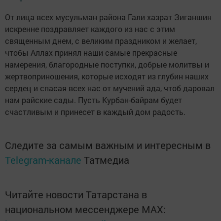
От лица всех мусульман района Гали хазрат Зиганшин
искренне поздравляет каждого из нас с этим
священным днем, с великим праздником и желает,
чтобы Аллах принял наши самые прекрасные
намерения, благородные поступки, добрые молитвы и
жертвоприношения, которые исходят из глубин наших
сердец и спасая всех нас от мучений ада, чтоб даровал
нам райские сады. Пусть Курбан-байрам будет
счастливым и принесет в каждый дом радость.
Следите за самым важным и интересным в
Telegram-канале
Татмедиа
Читайте новости Татарстана в
национальном мессенджере MАХ: