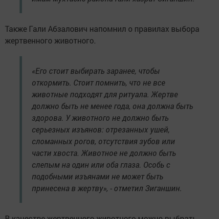
Также Гали Абзалович напомнил о правилах выбора
жертвенного животного.
«Его стоит выбирать заранее, чтобы
откормить. Стоит помнить, что не все
животные подходят для ритуала. Жертве
должно быть не менее года, она должна быть
здорова. У животного не должно быть
серьезных изъянов: отрезанных ушей,
сломанных рогов, отсутствия зубов или
части хвоста. Животное не должно быть
слепым на один или оба глаза. Особь с
подобными изъянами не может быть
принесена в жертву», - отметил Зиганшин.
В качестве жертвенного животного можно выбрать