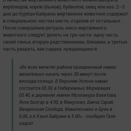
верблюдов, коров (быков), буйволов, овец или коз. 2–3
дня до Курбан-Байрама жертвенное животное содержат
в специальном чистом месте, отделив от остальных.
После совершения ритуала, мясо жертвенного
животного следует делить на три части: одну часть
своей семье, вторую родственникам, близким, а третью
часть раздать, как садака, нуждающимся.
«Во всех мечетях района праздничный намаз
желательно начать через 30 минут после
восхода солнца. В Верхнем Услоне намаз
состоится 03.30, в Набережных Морквашах
03.40, в деревнях имени Мулланура Вахитова,
Янги Болгар в 4.00, в Макулово, Бакча Сарай,
Введенская Слобода, Маматкозино и Брек в
6.00, а в Кзыл Байраке в 5.00», - сообщил Гали
хазрат.