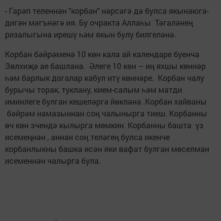
- Гарәп теленнән "корбан" нәрсәгә дә булса якынаюга-
дигән мәгънәгә ия. Бу очракта Аллаһы Тәгаләнең
ризалыгына ирешү һәм якын булу билгеләнә.
Корбан бәйрәменә 10 көн кала ай календаре буенча
Зөлхиҗә ае башлана. Әлеге 10 көн – иң яхшы көннәр
һәм барлык догалар кабул итү көннәре. Корбан чалу
бурычы торак, туклану, кием-салым һәм матди
иминлеге булган кешеләргә йөкләнә. Корбан хайваны
бәйрәм намазыннан соң чалынырга тиеш. Корбанны
өч көн эчендә кылырга мөмкин. Корбанны башта үз
исемеңнән , аннан соң теләгең булса икенче
корбанлыкны башка исән яки вафат булган мөселман
исеменнән чалырга була.