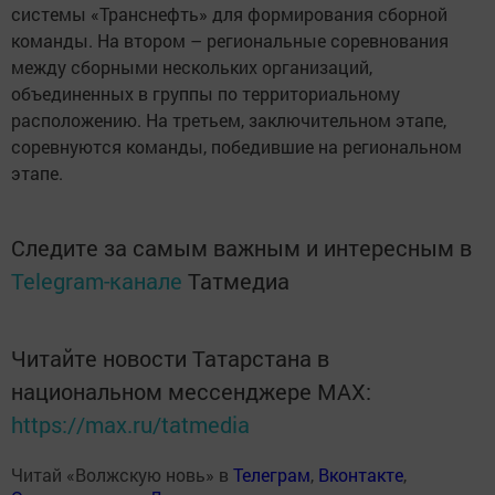
системы «Транснефть» для формирования сборной
команды. На втором – региональные соревнования
между сборными нескольких организаций,
объединенных в группы по территориальному
расположению. На третьем, заключительном этапе,
соревнуются команды, победившие на региональном
этапе.
Следите за самым важным и интересным в
Telegram-канале
Татмедиа
Читайте новости Татарстана в
национальном мессенджере MАХ:
https://max.ru/tatmedia
Читай «Волжскую новь» в
Телеграм
,
Вконтакте
,