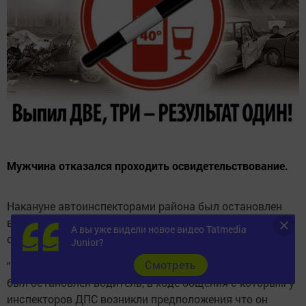
Мужчина отказался проходить освидетельствование.
Накануне автоинспекторами района был остановлен
водитель, который находился за рулем с признаками
А вы уже видели новое видео Tatmedia
опьянения.
Junior?
Cмотреть
"Ранним утром 25 июня на одной из автодорог района
был остановлен водитель, в ходе общения с которым у
инспекторов ДПС возникли предположения что он