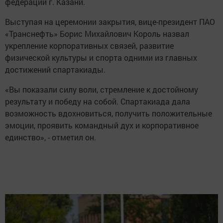
федераций г. Казани.
Выступая на церемонии закрытия, вице-президент ПАО
«Транснефть» Борис Михайлович Король назвал
укрепление корпоративных связей, развитие
физической культуры и спорта одними из главных
достижений спартакиады.
«Вы показали силу воли, стремление к достойному
результату и победу на собой. Спартакиада дала
возможность вдохновиться, получить положительные
эмоции, проявить командный дух и корпоративное
единство», - отметил он.