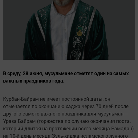
В среду, 28 июня, мусульмане отметят один из самых
важных праздников года.
Курбан-Байрам не имеет постоянной даты, он
отмечается по окончанию хаджа через 70 дней после
другого самого важного праздника для мусульман –
Ураза Байрам (торжества по случаю окончания поста,
который длится на протяжении всего месяца Рамадан)
на 10-й день месяца Зуль-хиджа исламского лунного