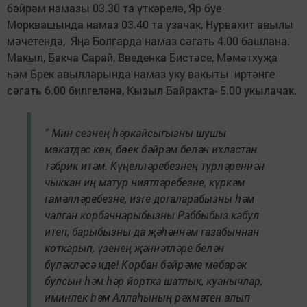
бәйрәм намазы 03.30 та үткәрелә, Яр буе
Морквашында намаз 03.40 та узачак, Нурвахит авылы
мәчетендә, Яңа Болгарда намаз сәгать 4.00 башлана.
Макыл, Бакча Сарай, Введенка Бистәсе, Мәмәтхуҗа
һәм Брек авылларында намаз уку вакыты иртәнге
сәгать 6.00 билгеләнә, Кызыл Байракта- 5.00 укылачак.
“ Мин сезнең һәркайсыгызны шушы
мөкатдәс көн, бөек бәйрәм белән ихластан
тәбрик итәм. Күңелләребезнең түрләреннән
чыккан иң матур ниятләребезне, күркәм
гамәлләребезне, изге догаларабызны һәм
чалган корбаннарыбызны Раббыбыз кабул
итеп, барыбызны да җәһәннәм газабыннан
коткарып, үзенең җәннәтләре белән
бүләкләсә иде! Корбан бәйрәме мөбарәк
булсын һәм һәр йортка шатлык, куанычлар,
иминлек һәм Аллаһының рәхмәтен алып