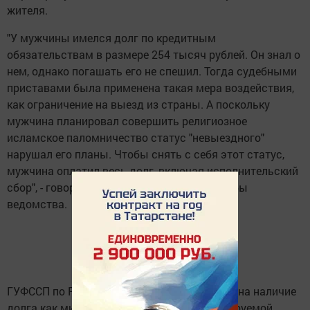
жителя.
"У мужчины имелся долг по кредитным
обязательствам в размере 254 тысяч рублей. Он знал о
нем, однако погашать его не спешил. Тогда судебными
приставами была применена такая мера воздействия,
как ограничение на выезд из страны. А поскольку
мужчина планировал совершить религиозное
исламское паломничество статус "невыездного"
нарушал его планы. Чтобы снять с себя этот статус,
мужчина оплатил весь долг, включая исполнительский
сбор", - говорится в сообщении пресс-службы
ведомства.
ГУФССП по РТ рекомендует проверять себя на наличие
долга как минимум за две недели до планируемой