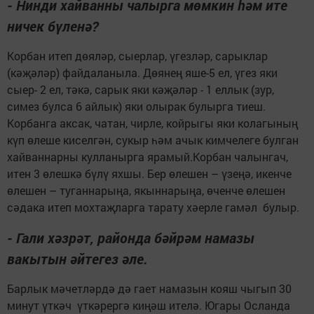
- Нинди хайванны чалырга мөмкин һәм ите
ничек бүленә?
Корбан итеп дөяләр, сыерлар, үгезләр, сарыклар
(кәҗәләр) файдаланыла. Дөянең яше-5 ел, үгез яки
сыер- 2 ел, тәкә, сарык яки кәҗәләр - 1 еллык (зур,
симез булса 6 айлык) яки олырак булырга тиеш.
Корбанга аксак, чатан, чирле, койрыгы яки колагының
күп өлеше киселгән, сукыр һәм ачык кимчелеге булган
хайваннарны кулланырга ярамый.Корбан чалынгач,
итен 3 өлешкә бүлү яхшы. Бер өлешен – үзеңә, икенче
өлешен – туганнарыңа, якыннарыңа, өченче өлешен
сәдака итеп мохтаҗларга тарату хәерле гамәл булыр.
- Гали хәзрәт, районда бәйрәм намазы
вакытын әйтегез әле.
Барлык мәчетләрдә дә гает намазын кояш чыгып 30
минут үткәч үткәрергә киңәш ителә. Югары Осланда