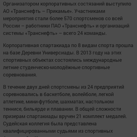
Организатором корпоративных состязаний выступило
АО «Транснефть – Прикамье». Участниками
мероприятия стали более 570 спортсменов со всей
России – работники ПАО «Транснефть» и организаций
системы «Транснефть» – всего 24 команды.
Корпоративная спартакиада по 8 видам спорта прошла
на базе Деревни Универсиады. В 2013 году на этих
спортивных объектах состоялись международные
летние студенческо-молодёжные спортивные
соревнования.
В течение двух дней спортсмены из 24 предприятий
соревновались в баскетболе, волейболе, легкой
атлетике, мини-футболе, шахматах, настольном
теннисе, бильярде и плавании. В общей сложности
призерам спартакиады вручен 21 комплект медалей.
Судейская коллегия была представлена
квалифицированными судьями из спортивных