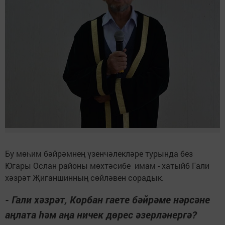
Бу мөһим бәйрәмнең үзенчәлекләре турында без
Югары Ослан районы мөхтәсибе имам - хатыйб Гали
хәзрәт Җиганшинның сөйләвен сорадык.
- Гали хәзрәт, Корбан гаете бәйрәме нәрсәне
аңлата һәм аңа ничек дөрес әзерләнергә?