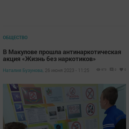
ОБЩЕСТВО
В Макулове прошла антинаркотическая
акция «Жизнь без наркотиков»
Наталия Бузунова,
26 июня 2023 - 11:25
973
0
0