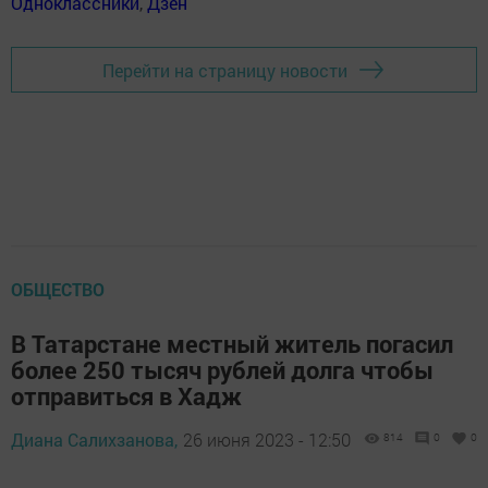
Одноклассники
,
Дзен
Перейти на страницу новости
ОБЩЕСТВО
В Татарстане местный житель погасил
более 250 тысяч рублей долга чтобы
отправиться в Хадж
Диана Салихзанова,
26 июня 2023 - 12:50
814
0
0