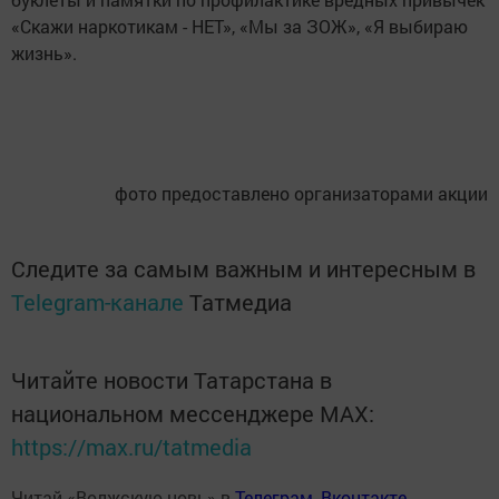
«Скажи наркотикам - НЕТ», «Мы за ЗОЖ», «Я выбираю
жизнь».
фото предоставлено организаторами акции
Следите за самым важным и интересным в
Telegram-канале
Татмедиа
Читайте новости Татарстана в
национальном мессенджере MАХ:
https://max.ru/tatmedia
Читай «Волжскую новь» в
Телеграм
,
Вконтакте
,