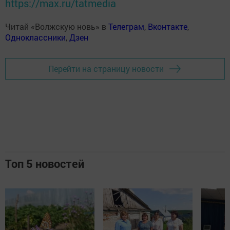
https://max.ru/tatmedia
Читай «Волжскую новь» в
Телеграм
,
Вконтакте
,
Одноклассники
,
Дзен
Перейти на страницу новости
Топ 5 новостей