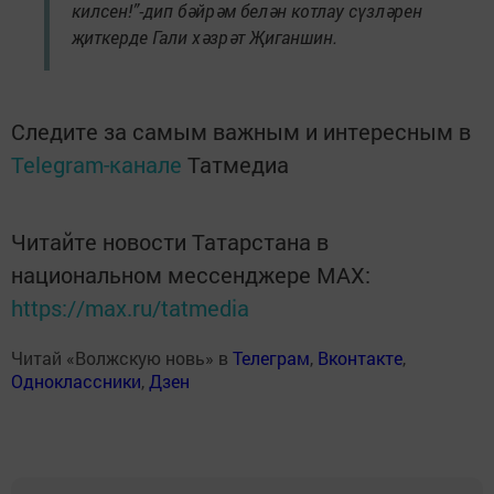
килсен!”-дип бәйрәм белән котлау сүзләрен
җиткерде Гали хәзрәт Җиганшин.
Следите за самым важным и интересным в
Telegram-канале
Татмедиа
Читайте новости Татарстана в
национальном мессенджере MАХ:
https://max.ru/tatmedia
Читай «Волжскую новь» в
Телеграм
,
Вконтакте
,
Одноклассники
,
Дзен