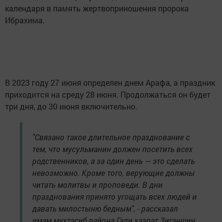
календаря в память жертвоприношения пророка
Ибрахима.
В 2023 году 27 июня определен днем Арафа, а праздник
приходится на среду 28 июня. Продолжаться он будет
три дня, до 30 июня включительно.
"Связано такое длительное празднование с
тем, что мусульманин должен посетить всех
родственников, а за один день — это сделать
невозможно. Кроме того, верующие должны
читать молитвы и проповеди. В дни
празднования принято угощать всех людей и
давать милостыню бедным", - рассказал
имам мухтасиб района Гали хазрат Зиганшин.