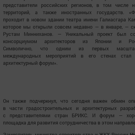
представители российских регионов, в том числе 
территорий, а также иностранных государств. «Ф
проходит в новом здании театра имени Галиасгара Ка
которое мы открыли совсем недавно — в январе, — с
Рустам Минниханов. — Уникальный проект был со
консорциумом архитекторов из Японии и Рос
Символично, что одним из первых масшта
международных мероприятий в его стенах стал 
архитектурный форум».
Он также подчеркнул, что сегодня важен обмен о
в части градостроительных и архитектурных разра
с представителями стран БРИКС. И форум — хор
площадка для развития сотрудничества в этом направле
Заместитель министра строительства и ЖКХ России
Н