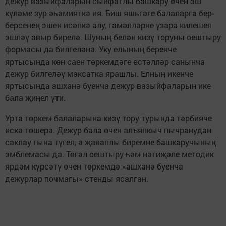
дежур вазыйфаларын сыйфатлы башкару өчен эш
күләме зур әһәмияткә ия. Биш яшьтәге балаларга бер-
берсенең эшен исәпкә алу, гамәлләрне үзара килешеп
эшләү авыр бирелә. Шуның белән кизү торуны оештыру
формасы да билгеләнә. Уку елының беренче
яртысында көн саен төркемдәге өстәлләр санынча
дежур билгеләү максатка ярашлы. Елның икенче
яртысында ашханә буенча дежур вазыйфаларын ике
бала җиңел үти.
Урта төркем балаларына кизү тору турында тәрбияче
искә төшерә. Дежур бала өчен алъяпкыч пычранудан
саклау гына түгел, ә җаваплы биремне башкаручының
эмблемасы да. Төгәл оештыру һәм нәтиҗәле методик
ярдәм күрсәтү өчен төркемдә «ашханә буенча
дежурлар почмагы» стенды ясалган.