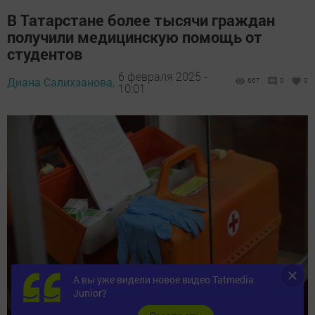
В Татарстане более тысячи граждан
получили медицинскую помощь от
студентов
6 февраля 2025 -
Диана Салихзанова,
667
0
0
10:01
А вы уже видели новое видео Tatmedia
Junior?