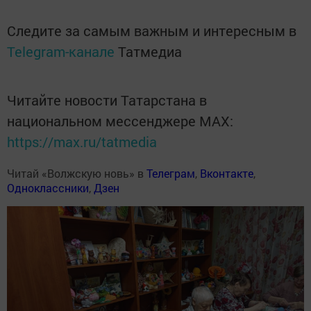
Следите за самым важным и интересным в
Telegram-канале
Татмедиа
Читайте новости Татарстана в
национальном мессенджере MАХ:
https://max.ru/tatmedia
Читай «Волжскую новь» в
Телеграм
,
Вконтакте
,
Одноклассники
,
Дзен