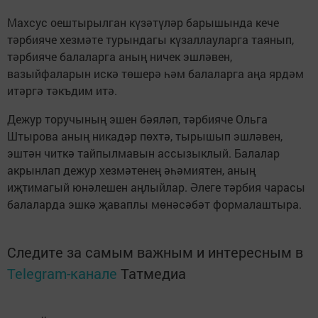
Махсус оештырылган күзәтүләр барышында кече
тәрбияче хезмәте турындагы күзаллауларга таянып,
тәрбияче балаларга аның ничек эшләвен,
вазыйфаларын искә төшерә һәм балаларга аңа ярдәм
итәргә тәкъдим итә.
Дежур торучының эшен бәяләп, тәрбияче Ольга
Штырова аның никадәр пөхтә, тырышып эшләвен,
эштән читкә тайпылмавын ассызыклый. Балалар
акрынлап дежур хезмәтенең әһәмиятен, аның
иҗтимагый юнәлешен аңлыйлар. Әлеге тәрбия чарасы
балаларда эшкә җаваплы мөнәсәбәт формалаштыра.
Следите за самым важным и интересным в
Telegram-канале
Татмедиа