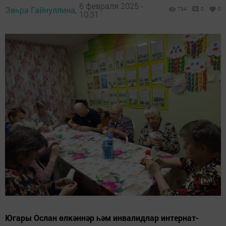
6 февраля 2025 -
Зөһрә Гайнуллина,
734
0
0
10:31
Югары Ослан өлкәннәр һәм инвалидлар интернат-