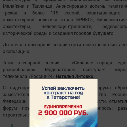
Малайзии и Таиланда. Анонсировано восемь тематич
треков и более 115 сессий, охватывающих 
архитектурной политики стран БРИКС+, биоклиматич
архитектуры, человекоцентричности, редевелопм
исторической среды и создания городов будущего.
До начала пленарной сессии гости осмотрели выстав
экспозицию.
Тема пленарной сессии — «Сильные города: един
разнообразия». Модератором выступает журна
телеканала «Россия-24»
Наталья Литовко
.
С видеоприветствием к участникам форума обрат
заместитель Председателя Правительства Россий
Федерации
Марат Хуснуллин
. О, в частности, отметил
форум позволяет поднять важные вопросы разв
строительной отрасли.