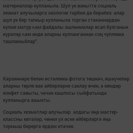
материаллар кулланыла. Шул ук вакытта социаль
хезмәт алучыларга экологик тәрбия дә бирәбез: алар
шул ук бер тапкыр кулланыла торган стаканнардан
күпме матур һәм файдалы эшләнмәләр ясап булганын
күрәләр һәм инде аларны кулланганнан соң чүплеккә
ташламыйлар".
Кәрзиннәре белән истәлеккә фотога төшкәч, яшәүчеләр
аларны төрле вак әйберләрне саклау өчен, ә кемдер
конфет савыты, чәчәк кашпосы сыйфатында
кулланырга ашыкты.
Социаль хезмәтләр алучылар алдагы яңа мастер-
классны көтәләр, чөнки ул иске әйберләргә яңа
тормыш бирергә ярдәм итәчәк.