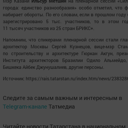
Мэр Казани
Ильсур Метшин
на пленарной сессии «Си
города: единство разнообразия» особо отметил, что 
набирает обороты. По его словам, если в прошлом году
зарегистрировано 5 тыс. участников, то в этом г
11 тысяч участников из 25 стран БРИКС+.
Напомним, что спикерами пленарной сессии стали гл
архитектор Москвы Сергей Кузнецов, вице-мэр Ста
по строительству и архитектуре Гюркан Акгун, през
Института архитекторов Бразилии Одило Альмейдо
Бишкека Айбек Джунушалиев, другие персоны.
Источник: https://rais.tatarstan.ru/index.htm/news/238328
Следите за самым важным и интересным в
Telegram-канале
Татмедиа
Читайте новости Татарстана в национальном