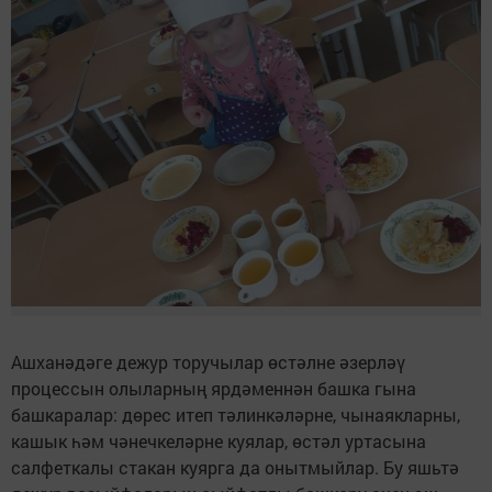
Ашханәдәге дежур торучылар өстәлне әзерләү
процессын олыларның ярдәменнән башка гына
башкаралар: дөрес итеп тәлинкәләрне, чынаякларны,
кашык һәм чәнечкеләрне куялар, өстәл уртасына
салфеткалы стакан куярга да онытмыйлар. Бу яшьтә