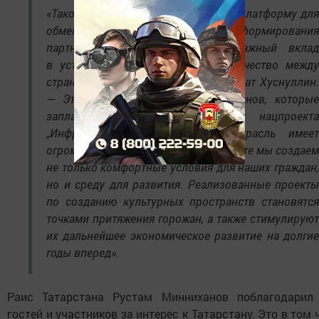
«Такое событие представляет собой платформу для
обмена передовыми практиками и формирования
партнерских отношений, внося важный вклад
в устойчивое развитие и сотрудничество между
странами-участницами, — сказал Марат Хуснуллин.
— Это важно для масштабных планов, которые
запланированы у нас в рамках нацпроекта
„Инфраструктура для жизни“. Отрасль имеет
огромный потенциал для роста. Вместе мы создаем
не только комфортные условия для наших граждан,
но и среду для развития. Реализованные проекты
по созданию культурных пространств становятся
точками притяжения горожан, а также стимулируют
их дальнейшее экономическое развитие на долгие
годы вперед».
Раис Татарстана Рустам Минниханов поблагодарил
гостей и участников за интерес к Татарстану. Это в том 