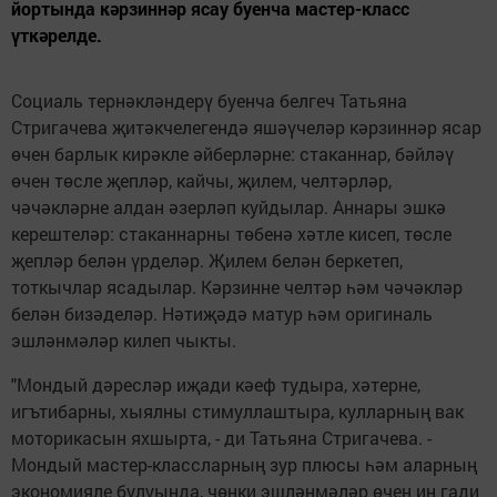
йортында кәрзиннәр ясау буенча мастер-класс
үткәрелде.
Социаль тернәкләндерү буенча белгеч Татьяна
Стригачева җитәкчелегендә яшәүчеләр кәрзиннәр ясар
өчен барлык кирәкле әйберләрне: стаканнар, бәйләү
өчен төсле җепләр, кайчы, җилем, челтәрләр,
чәчәкләрне алдан әзерләп куйдылар. Аннары эшкә
керештеләр: стаканнарны төбенә хәтле кисеп, төсле
җепләр белән үрделәр. Җилем белән беркетеп,
тоткычлар ясадылар. Кәрзинне челтәр һәм чәчәкләр
белән бизәделәр. Нәтиҗәдә матур һәм оригиналь
эшләнмәләр килеп чыкты.
"Мондый дәресләр иҗади кәеф тудыра, хәтерне,
игътибарны, хыялны стимуллаштыра, кулларның вак
моторикасын яхшырта, - ди Татьяна Стригачева. -
Мондый мастер-классларның зур плюсы һәм аларның
экономияле булуында, чөнки эшләнмәләр өчен иң гади