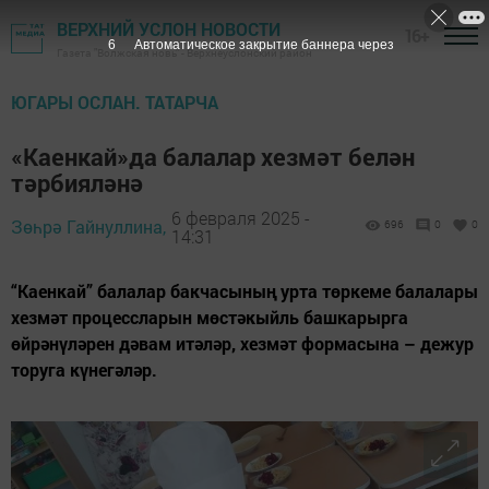
ВЕРХНИЙ УСЛОН НОВОСТИ
16+
4
Автоматическое закрытие баннера через
Газета "Волжская новь" - Верхнеуслонский район
ЮГАРЫ ОСЛАН. ТАТАРЧА
«Каенкай»да балалар хезмәт белән
тәрбияләнә
6 февраля 2025 -
Зөһрә Гайнуллина,
696
0
0
14:31
“Каенкай” балалар бакчасының урта төркеме балалары
хезмәт процессларын мөстәкыйль башкарырга
өйрәнүләрен дәвам итәләр, хезмәт формасына – дежур
торуга күнегәләр.