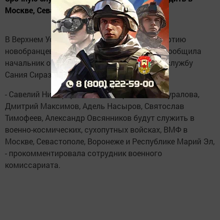
Москве, Севастополе, Воронеже
В Верхнем Услоне проводили очередную партию
новобранцев весеннего призыва. Об этом сообщила
начальник отделения призыва на военную службу
Сания Сиразетдинова.
- Савелий Никифоров, Александр Вагин из Куралова,
Дмитрий Максимов, Адель Насыров, Святослав
Тимофеев, Александр Овсянников будут служить в
военно-космических, сухопутных войсках, ВМФ в
Москве, Севастополе, Воронеже и Республике Марий Эл,
- прокомментировала сотрудник военного
комиссариата.