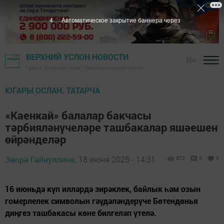
2
Автоматическое закрытие баннера через
ВЕРХНИЙ УСЛОН НОВОСТИ
16+
Газета "Волжская новь" - Верхнеуслонский район
ЮГАРЫ ОСЛАН. ТАТАРЧА
«Каенкай» балалар бакчасы
тәрбияләнүчеләре ташбакалар яшәешен
өйрәнделәр
Зөһрә Гайнуллина,
18 июня 2025 - 14:31
572
0
0
16 июньдә күп илләрдә зирәклек, байлык һәм озын
гомерлелек символын гәүдәләндерүче Бөтендөнья
диңгез ташбакасы көне билгеләп үтелә.