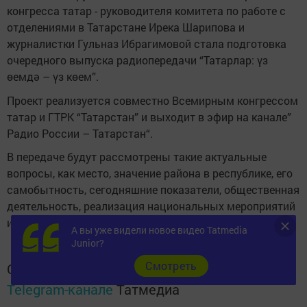
конгресса татар - руководителя комитета по работе с
отделениями в Татарстане Ирека Шарипова и
журналистки Гульназ Ибрагимовой стала подготовка
очередного выпуска радиопередачи “Татарлар: үз
өемдә – үз көем”.
Проект реализуется совместно Всемирным конгрессом
татар и ГТРК “Татарстан” и выходит в эфир на канале”
Радио России – Татарстан“.
В передаче будут рассмотрены такие актуальные
вопросы, как место, значение района в республике, его
самобытность, сегодняшние показатели, общественная
деятельность, реализация национальных мероприятий
и другие.
А вы уже видели новое видео Tatmedia
Junior?
Cмотреть
Следите за самым важным и интересным в
Telegram-канале
Татмедиа