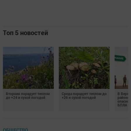
Топ 5 новостей
Вторник порадует теплом
Среда порадует теплом до
В Верх
до +24 и сухой погодой
+26 и сухой погодой
районе 
опаснос
БПЛА
ОБЩЕСТВО