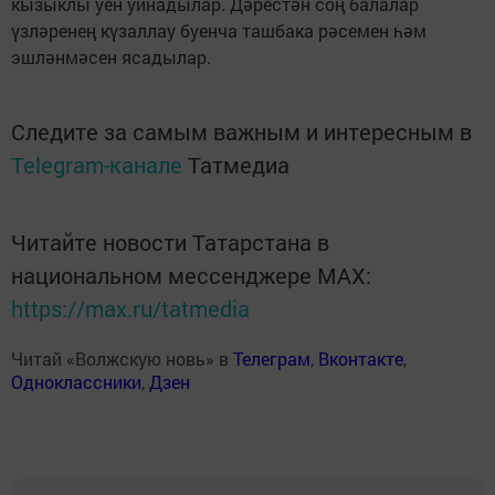
кызыклы уен уйнадылар. Дәрестән соң балалар
үзләренең күзаллау буенча ташбака рәсемен һәм
эшләнмәсен ясадылар.
Следите за самым важным и интересным в
Telegram-канале
Татмедиа
Читайте новости Татарстана в
национальном мессенджере MАХ:
https://max.ru/tatmedia
Читай «Волжскую новь» в
Телеграм
,
Вконтакте
,
Одноклассники
,
Дзен