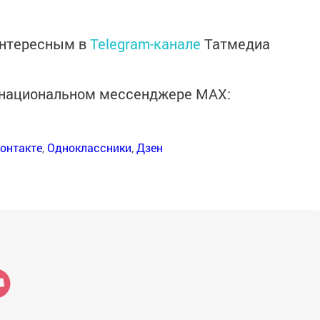
интересным в
Telegram-канале
Татмедиа
в национальном мессенджере MАХ:
онтакте
,
Одноклассники
,
Дзен