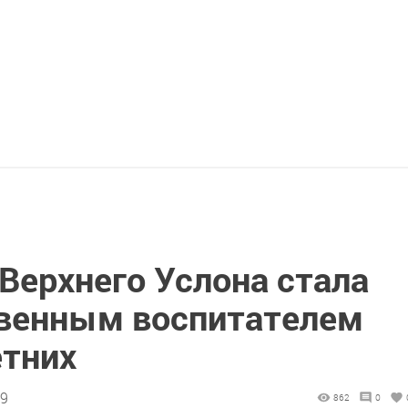
Верхнего Услона стала
венным воспитателем
тних
29
862
0