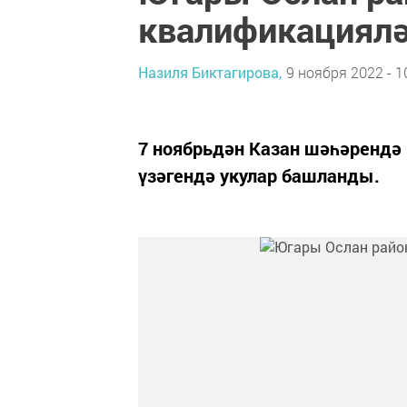
квалификациялә
Назиля Биктагирова,
9 ноября 2022 - 1
7 ноябрьдән Казан шәһәрендә
үзәгендә укулар башланды.