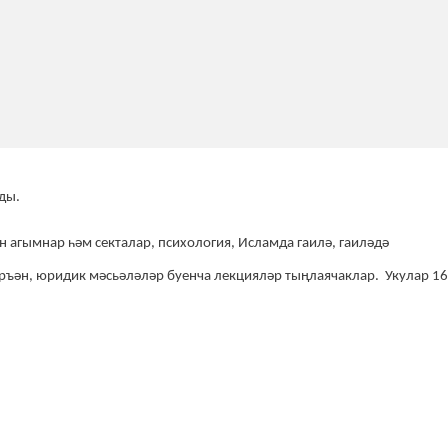
ды.
агымнар һәм секталар, психология, Исламда гаилә, гаиләдә
ръән, юридик мәсьәләләр буенча лекцияләр тыңлаячаклар. Укулар 16