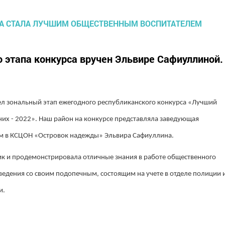
 этапа конкурса вручен Эльвире Сафиуллиной.
шел зональный этап ежегодного республиканского конкурса «Лучший
их - 2022». Наш район на конкурсе представляла заведующая
м в КСЦОН «Островок надежды» Эльвира Сафиуллина.
к и продемонстрировала отличные знания в работе общественного
ведения со своим подопечным, состоящим на учете в отделе полиции 
и.