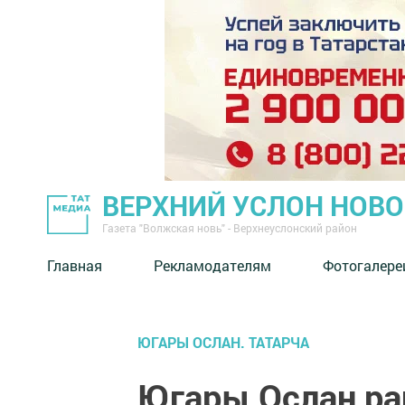
ВЕРХНИЙ УСЛОН НОВ
Газета "Волжская новь" - Верхнеуслонский район
Главная
Рекламодателям
Фотогалере
ЮГАРЫ ОСЛАН. ТАТАРЧА
Югары Ослан р