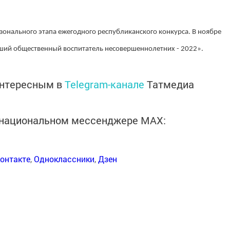
онального этапа ежегодного республиканского конкурса. В ноябре
чший общественный воспитатель несовершеннолетних - 2022».
интересным в
Telegram-канале
Татмедиа
в национальном мессенджере MАХ:
онтакте
,
Одноклассники
,
Дзен