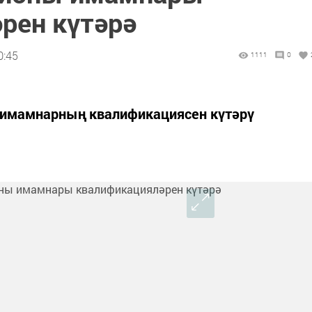
рен күтәрә
0:45
1111
0
 имамнарның квалификациясен күтәрү