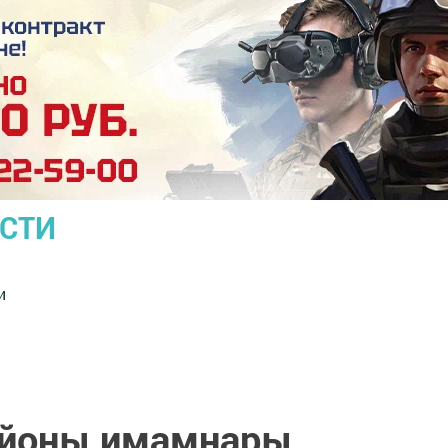
ОСТИ
и
айоны имамнары