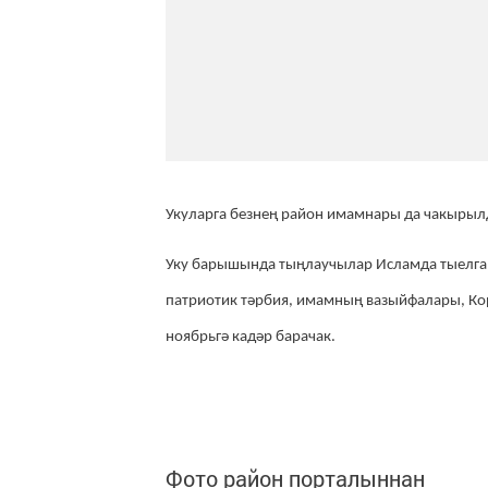
Укуларга безнең район имамнары да чакырыл
Уку барышында тыңлаучылар Исламда тыелган 
патриотик тәрбия, имамның вазыйфалары, Ко
ноябрьгә кадәр барачак.
Фото район порталыннан