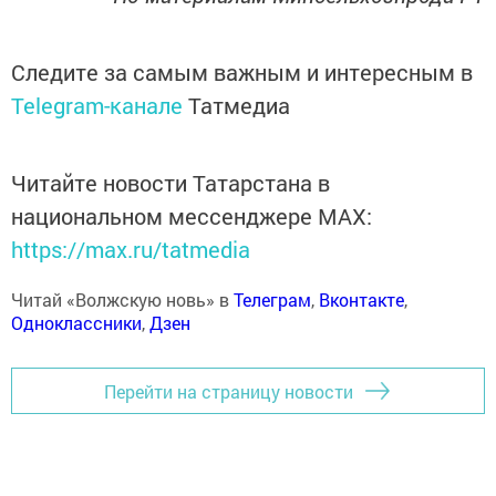
Следите за самым важным и интересным в
Telegram-канале
Татмедиа
Читайте новости Татарстана в
национальном мессенджере MАХ:
https://max.ru/tatmedia
Читай «Волжскую новь» в
Телеграм
,
Вконтакте
,
Одноклассники
,
Дзен
Перейти на страницу новости