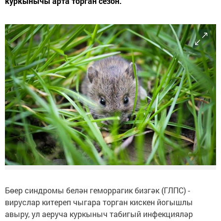
куркынычы арта торган сезон.
Бөер синдромы белән геморрагик бизгәк (ГЛПС) -
вируслар китереп чыгара торган кискен йогышлы
авыру, ул аеруча куркыныч табигый инфекцияләр