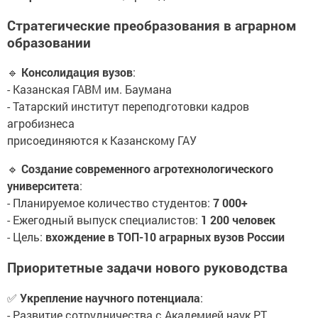
Стратегические преобразования в аграрном
образовании
🔹
Консолидация вузов
:
- Казанская ГАВМ им. Баумана
- Татарский институт переподготовки кадров
агробизнеса
присоединяются к Казанскому ГАУ
🔹
Создание современного агротехнологического
университета
:
- Планируемое количество студентов:
7 000+
- Ежегодный выпуск специалистов:
1 200 человек
- Цель:
вхождение в ТОП-10 аграрных вузов России
Приоритетные задачи нового руководства
✅
Укрепление научного потенциала
:
- Развитие сотрудничества с Академией наук РТ