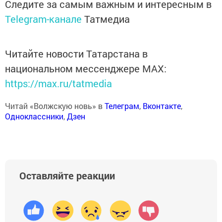
Следите за самым важным и интересным в
Telegram-канале
Татмедиа
Читайте новости Татарстана в
национальном мессенджере MАХ:
https://max.ru/tatmedia
Читай «Волжскую новь» в
Телеграм
,
Вконтакте
,
Одноклассники
,
Дзен
Оставляйте реакции