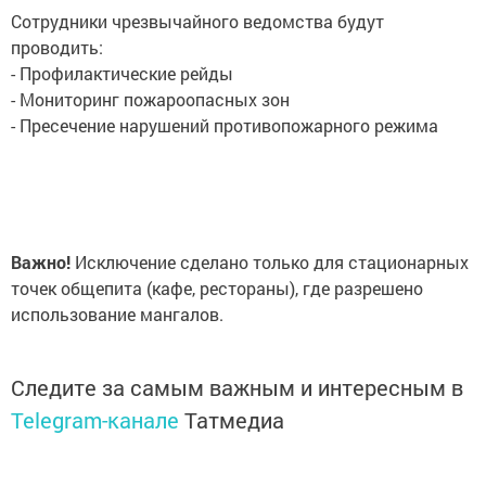
Сотрудники чрезвычайного ведомства будут
проводить:
- Профилактические рейды
- Мониторинг пожароопасных зон
- Пресечение нарушений противопожарного режима
Важно!
Исключение сделано только для стационарных
точек общепита (кафе, рестораны), где разрешено
использование мангалов.
Следите за самым важным и интересным в
Telegram-канале
Татмедиа