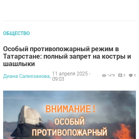
ОБЩЕСТВО
Особый противопожарный режим в
Татарстане: полный запрет на костры и
шашлыки
11 апреля 2025 -
Диана Салихзанова,
1479
0
0
09:03