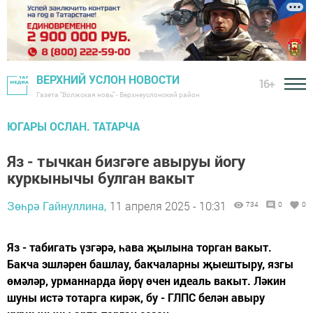
ВЕРХНИЙ УСЛОН НОВОСТИ
16+
Газета "Волжская новь" - Верхнеуслонский район
ЮГАРЫ ОСЛАН. ТАТАРЧА
Яз - тычкан бизгәге авыруы йогу
куркынычы булган вакыт
Зөһрә Гайнуллина,
11 апреля 2025 - 10:31
734
0
0
Яз - табигать үзгәрә, һава җылына торган вакыт.
Бакча эшләрен башлау, бакчаларны җыештыру, язгы
өмәләр, урманнарда йөрү өчен идеаль вакыт. Ләкин
шуны истә тотарга кирәк, бу - ГЛПС белән авыру