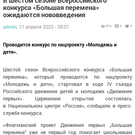
В шестом сезоне Всероссийского
конкурса «Большая перемена»
ожидаются нововведения
admin,
11 апреля 2025 - 09:01
574
0
0
Проводится конкурс по нацпроекту «Молодежь и
дети».
Шестой сезон Всероссийского конкурса «Большая
перемена», который проводится по нацпроекту
«Молодежь и дети», стартовал в ходе IV съезда
Российского движения детей и молодежи «Движение
первых». Церемония открытия состоялась
в Национальном центре «Россия», сообщили в пресс-
службе конкурса.
«Флагманский проект Движения первых „Большая
перемена“ уже не первый год помогает школьникам