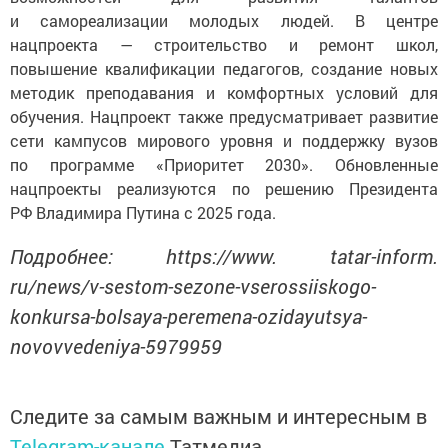
и самореализации молодых людей. В центре
нацпроекта — строительство и ремонт школ,
повышение квалификации педагогов, создание новых
методик преподавания и комфортных условий для
обучения. Нацпроект также предусматривает развитие
сети кампусов мирового уровня и поддержку вузов
по программе «Приоритет 2030». Обновленные
нацпроекты реализуются по решению Президента
РФ Владимира Путина с 2025 года.
Подробнее: https://www. tatar-inform.
ru/news/v-sestom-sezone-vserossiiskogo-
konkursa-bolsaya-peremena-ozidayutsya-
novovvedeniya-5979959
Следите за самым важным и интересным в
Telegram-канале
Татмедиа