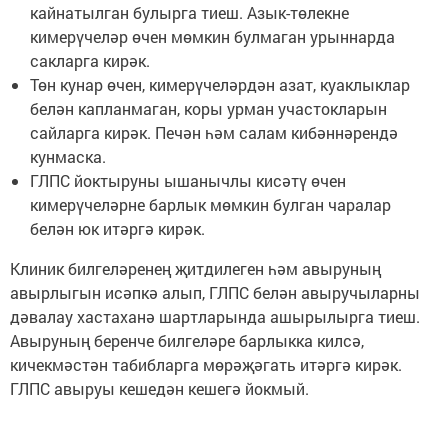
кайнатылган булырга тиеш. Азык-төлекне
кимерүчеләр өчен мөмкин булмаган урыннарда
сакларга кирәк.
Төн кунар өчен, кимерүчеләрдән азат, куаклыклар
белән капланмаган, коры урман участокларын
сайларга кирәк. Печән һәм салам кибәннәрендә
кунмаска.
ГЛПС йоктыруны ышанычлы кисәтү өчен
кимерүчеләрне барлык мөмкин булган чаралар
белән юк итәргә кирәк.
Клиник билгеләренең җитдилеген һәм авыруның
авырлыгын исәпкә алып, ГЛПС белән авыручыларны
дәвалау хастаханә шартларында ашырылырга тиеш.
Авыруның беренче билгеләре барлыкка килсә,
кичекмәстән табибларга мөрәҗәгать итәргә кирәк.
ГЛПС авыруы кешедән кешегә йокмый.