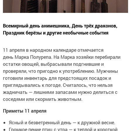
Всемирный день анимешника, День трёх драконов,
Праздник берёзы и другие необычные события
11 апреля в народном календаре отмечается
день Марка Полурепа. На Марка хозяйки перебирали
остатки овощей, выбрасывали подгнившие и
проверяли, что пригодно к употреблению. Мужчины
готовили инвентарь для предстоящих посадок и
приглядывались к погоде. Считалось, что нельзя
жадничать — лишними запасами нужно делиться с
соседями или скормить животным.
Приметы 11 апреля
Ясный и безветренный день — к дружной весне.
Громкое пение птиц с утра — к теплой и короткой