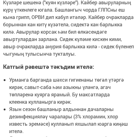
Күзләре шешенә ("куян күзләре"). Кайбер авыруларның
күрү үткенлеге югала. Башлангыч чорда ГЛПСны еш
кына грипп, ОРВИ дип кабул итәләр. Кайбер очракларда
борыннан кан китү күзәтелә, сидектә кан барлыкка
килә. Авырулар корсак һәм бил өлкәсендәге
авыртулардан зарлана. Сидек күләме кискен кими,
авыр очракларда анурия барлыкка килә - сидек бүленеп
чыгуның тулысынча тукталуы.
Катгый рәвештә тәкъдим ителә:
Урманга барганда шәхси гигиенаны төгәл үтәргә
кирәк, савыт-саба һәм азыкны үләнгә, агач
төпләренә куярга ярамый. Бу максатларда
клеенка кулланырга кирәк.
Язын сезон башланыр алдыннан дачаларны
дезинфекцияләү чаралары (3% хлорамин, хлор
известь эремәсе) кулланып яхшылап юарга киңәш
ителә.