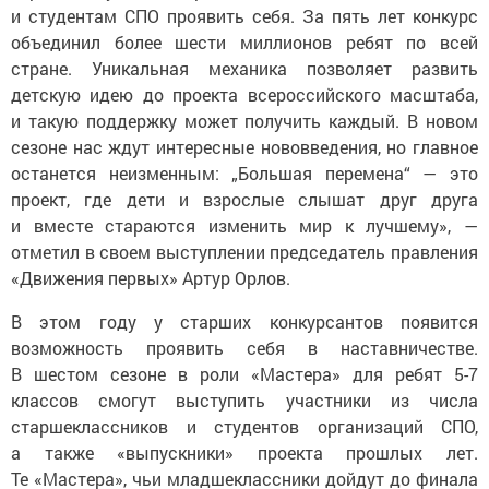
и студентам СПО проявить себя. За пять лет конкурс
объединил более шести миллионов ребят по всей
стране. Уникальная механика позволяет развить
детскую идею до проекта всероссийского масштаба,
и такую поддержку может получить каждый. В новом
сезоне нас ждут интересные нововведения, но главное
останется неизменным: „Большая перемена“ — это
проект, где дети и взрослые слышат друг друга
и вместе стараются изменить мир к лучшему», —
отметил в своем выступлении председатель правления
«Движения первых» Артур Орлов.
В этом году у старших конкурсантов появится
возможность проявить себя в наставничестве.
В шестом сезоне в роли «Мастера» для ребят 5-7
классов смогут выступить участники из числа
старшеклассников и студентов организаций СПО,
а также «выпускники» проекта прошлых лет.
Те «Мастера», чьи младшеклассники дойдут до финала