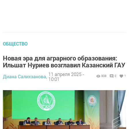
ОБЩЕСТВО
Новая эра для аграрного образования:
Ильшат Нуриев возглавил Казанский ГАУ
11 апреля 2025 -
Диана Салихзанова,
838
0
1
10:01