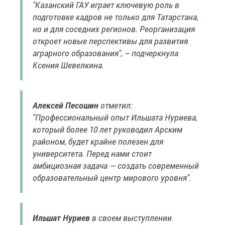
"Казанский ГАУ играет ключевую роль в
подготовке кадров не только для Татарстана,
но и для соседних регионов. Реорганизация
откроет новые перспективы для развития
аграрного образования", – подчеркнула
Ксения Шевелкина.
Алексей Песошин
отметил:
"Профессиональный опыт Ильшата Нуриева,
который более 10 лет руководил Арским
районом, будет крайне полезен для
университета. Перед нами стоит
амбициозная задача — создать современный
образовательный центр мирового уровня".
Ильшат Нуриев
в своем выступлении