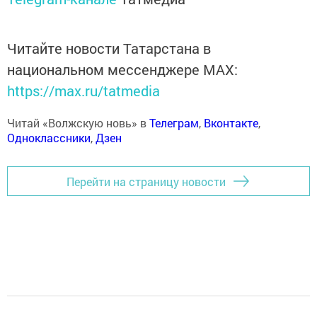
Читайте новости Татарстана в
национальном мессенджере MАХ:
https://max.ru/tatmedia
Читай «Волжскую новь» в
Телеграм
,
Вконтакте
,
Одноклассники
,
Дзен
Перейти на страницу новости