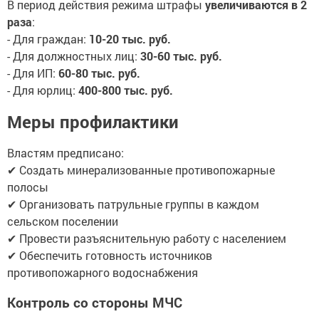
В период действия режима штрафы
увеличиваются в 2
раза
:
- Для граждан:
10-20 тыс. руб.
- Для должностных лиц:
30-60 тыс. руб.
- Для ИП:
60-80 тыс. руб.
- Для юрлиц:
400-800 тыс. руб.
Меры профилактики
Властям предписано:
✔ Создать минерализованные противопожарные
полосы
✔ Организовать патрульные группы в каждом
сельском поселении
✔ Провести разъяснительную работу с населением
✔ Обеспечить готовность источников
противопожарного водоснабжения
Контроль со стороны МЧС