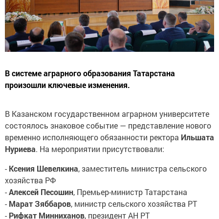
В системе аграрного образования Татарстана
произошли ключевые изменения.
В Казанском государственном аграрном университете
состоялось знаковое событие — представление нового
временно исполняющего обязанности ректора
Ильшата
Нуриева
. На мероприятии присутствовали:
-
Ксения Шевелкина
, заместитель министра сельского
хозяйства РФ
-
Алексей Песошин
, Премьер-министр Татарстана
-
Марат Зяббаров
, министр сельского хозяйства РТ
-
Рифкат Минниханов
, президент АН РТ