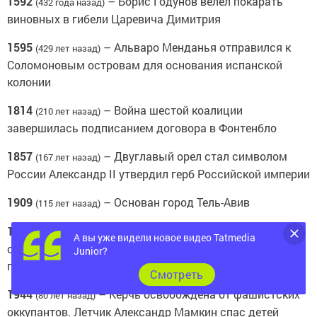
1592
– Борис Годунов велел покарать
(432 года назад)
виновных в гибели Царевича Димитрия
1595
– Альваро Менданья отправился к
(429 лет назад)
Соломоновым островам для основания испанской
колонии
1814
– Война шестой коалиции
(210 лет назад)
завершилась подписанием договора в Фонтенбло
1857
– Двуглавый орел стал символом
(167 лет назад)
России Александр II утвердил герб Российской империи
1909
– Основан город Тель-Авив
(115 лет назад)
1919
– Создана Международная
(105 лет назад)
А вы уже видели новое видео Tatmedia
организация труда. Образован Астраханский
Junior?
государственный заповедник
Cмотреть
1944
– Керчь освобождена от фашистских
(80 лет назад)
оккупантов. Летчик Александр Мамкин спас детей