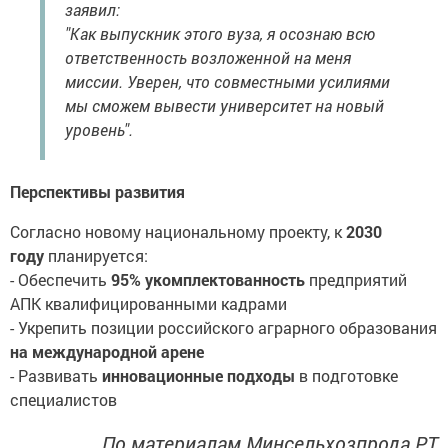
заявил:
"Как выпускник этого вуза, я осознаю всю
ответственность возложенной на меня
миссии. Уверен, что совместными усилиями
мы сможем вывести университет на новый
уровень".
Перспективы развития
Согласно новому национальному проекту, к
2030
году
планируется:
- Обеспечить
95% укомплектованность
предприятий
АПК квалифицированными кадрами
- Укрепить позиции российского аграрного образования
на международной арене
- Развивать
инновационные подходы
в подготовке
специалистов
По материалам Минсельхозпрода РТ