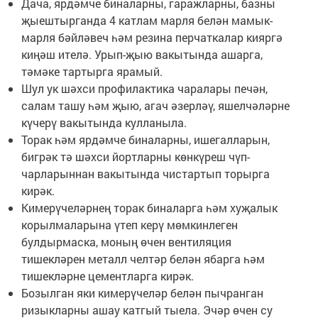
Дача, ярдәмче биналарны, гаражларны, базны
җыештырганда 4 катлам марля белән мамык-
марля бәйләвеч һәм резина перчаткалар кияргә
киңәш ителә. Урып-җыю вакытында ашарга,
тәмәке тартырга ярамый.
Шул ук шәхси профилактика чаралары печән,
салам ташу һәм җыю, агач әзерләү, яшелчәләрне
күчерү вакытында кулланыла.
Торак һәм ярдәмче биналарны, ишегалларын,
бигрәк тә шәхси йортларны көнкүреш чүп-
чарларыннан вакытында чистартып торырга
кирәк.
Кимерүчеләрнең торак биналарга һәм хуҗалык
корылмаларына үтеп керү мөмкинлеген
булдырмаска, моның өчен вентиляция
тишекләрен металл челтәр белән ябарга һәм
тишекләрне цементларга кирәк.
Бозылган яки кимерүчеләр белән пычранган
ризыкларны ашау катгый тыела. Эчәр өчен су