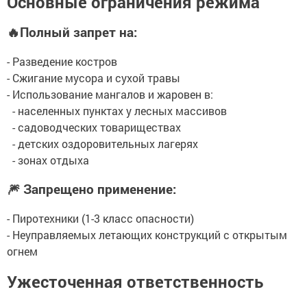
Основные ограничения режима
🔥
Полный запрет на:
- Разведение костров
- Сжигание мусора и сухой травы
- Использование мангалов и жаровен в:
- населенных пунктах у лесных массивов
- садоводческих товариществах
- детских оздоровительных лагерях
- зонах отдыха
🎆 Запрещено применение:
- Пиротехники (1-3 класс опасности)
- Неуправляемых летающих конструкций с открытым
огнем
Ужесточенная ответственность