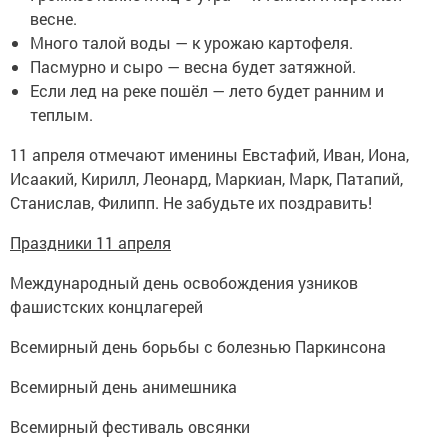
весне.
Много талой воды — к урожаю картофеля.
Пасмурно и сыро — весна будет затяжной.
Если лед на реке пошёл — лето будет ранним и
теплым.
11 апреля отмечают именины Евстафий, Иван, Иона,
Исаакий, Кирилл, Леонард, Маркиан, Марк, Патапий,
Станислав, Филипп. Не забудьте их поздравить!
Праздники 11 апреля
Международный день освобождения узников
фашистских концлагерей
Всемирный день борьбы с болезнью Паркинсона
Всемирный день анимешника
Всемирный фестиваль овсянки