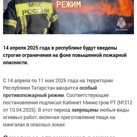
14 апреля 2025 года в республике будут введены
строгие ограничения на фоне повышенной пожарной
опасности.
С 14 апреля по 11 мая 2025 года на территории
Республики Татарстан вводится
особый
противопожарный режим
. Соответствующее
постановление подписал Кабинет Министров РТ (№212
от 10.04.2025). В этот период
запрещены
любые виды
огневых работ, включая приготовление пищи на
мангалах в опасных зонах.