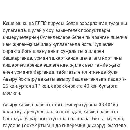
Кеше еш кына ГЛПС вирусы белән зарарланган тузанны
сулаганда, шулай ук су, азык-төлек продуктлары,
кимерүчеләрнең бүлендекләре белән пычранган яшелчә
һәм җиләк-җимешләр кулланганда йога. Күпчелек
очракта йогышлану авыл хуҗалыгы эшләрен
башкарганда, урман эшкәрткәндә, дача һәм йорт яны
кишәрлекләрендә эшләгәндә, җиләк һәм гөмбә җыю
өчен урманга барганда, табигатьтә ял иткәндә була.
Авыру йоктыру вакыты авыру башланганчыга кадәр 7-
25 көн, уртача 17 көн, сирәк очракта 40 көн булырга
мөмкин.
Авыру кискен рәвештә тән температурасы 38-40° ка
кадәр күтәрелүдән, салкын тиюдән, кискен рәвештә
баш, мускуллар авыртуыннан башлана. Биттә, муенда,
гәүдәнең өске яртысында гиперемия (кызару) күзәтелә.