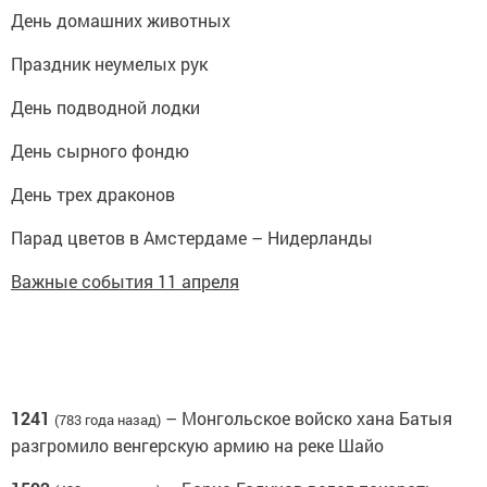
День домашних животных
Праздник неумелых рук
День подводной лодки
День сырного фондю
День трех драконов
Парад цветов в Амстердаме – Нидерланды
Важные события 11 апреля
1241
– Монгольское войско хана Батыя
(783 года назад)
разгромило венгерскую армию на реке Шайо