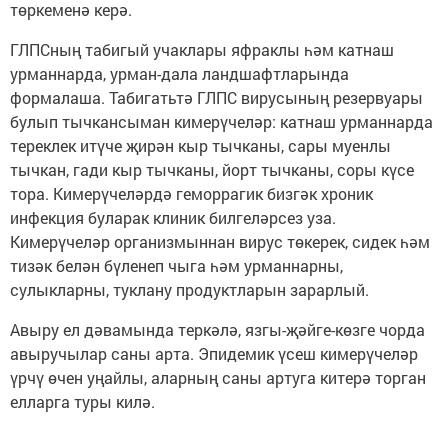
төркеменә керә.
ГЛПСның табигый учаклары яфраклы һәм катнаш
урманнарда, урман-дала ландшафтларында
формалаша. Табигатьтә ГЛПС вирусының резервуары
булып тычкансыман кимерүчеләр: катнаш урманнарда
тереклек итүче җирән кыр тычканы, сары муенлы
тычкан, гади кыр тычканы, йорт тычканы, соры күсе
тора. Кимерүчеләрдә геморрагик бизгәк хроник
инфекция буларак клиник билгеләрсез уза.
Кимерүчеләр организмыннан вирус төкерек, сидек һәм
тизәк белән бүленеп чыга һәм урманнарны,
сулыкларны, туклану продуктларын зарарлый.
Авыру ел дәвамында теркәлә, язгы-җәйге-көзге чорда
авыручылар саны арта. Эпидемик үсеш кимерүчеләр
үрчү өчен уңайлы, аларның саны артуга китерә торган
елларга туры килә.