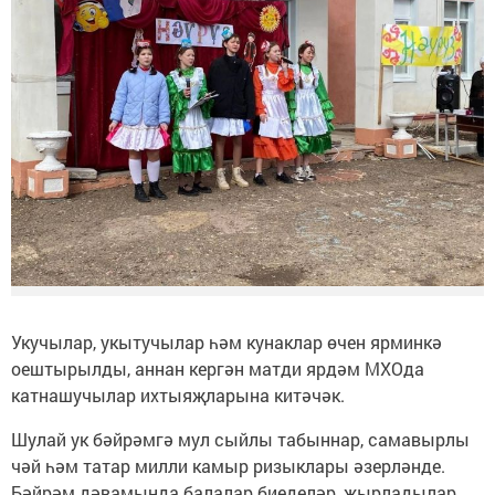
Укучылар, укытучылар һәм кунаклар өчен ярминкә
оештырылды, аннан кергән матди ярдәм МХОда
катнашучылар ихтыяҗларына китәчәк.
Шулай ук бәйрәмгә мул сыйлы табыннар, самавырлы
чәй һәм татар милли камыр ризыклары әзерләнде.
Бәйрәм дәвамында балалар биеделәр, җырладылар,