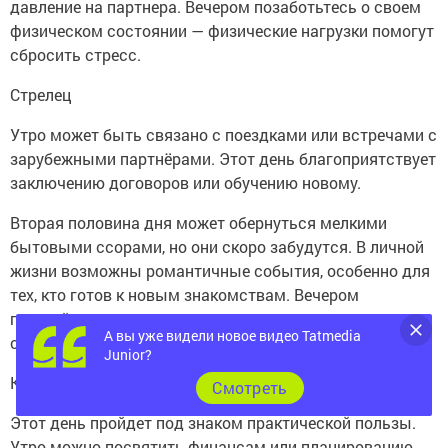
давление на партнера. Вечером позаботьтесь о своем
физическом состоянии — физические нагрузки помогут
сбросить стресс.
Стрелец
Утро может быть связано с поездками или встречами с
зарубежными партнёрами. Этот день благоприятствует
заключению договоров или обучению новому.
Вторая половина дня может обернуться мелкими
бытовыми ссорами, но они скоро забудутся. В личной
жизни возможны романтичные события, особенно для
тех, кто готов к новым знакомствам. Вечером
погуляйте на свежем воздухе — природа поможет
А вы уже видели новое видео Tatmedia
обрести внутренний покой.
Junior?
Козерог
Cмотреть
Этот день пройдет под знаком практической пользы.
Утро можно посвятить финансам или планированию