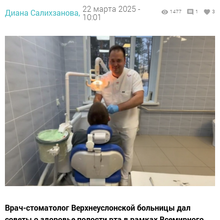
22 марта 2025 -
Диана Салихзанова,
1477
1
3
10:01
Врач-стоматолог Верхнеуслонской больницы дал
советы о здоровье полости рта в рамках Всемирного