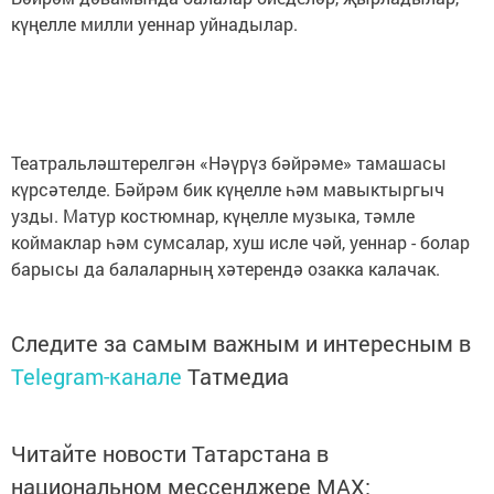
күңелле милли уеннар уйнадылар.
Театральләштерелгән «Нәүрүз бәйрәме» тамашасы
күрсәтелде. Бәйрәм бик күңелле һәм мавыктыргыч
узды. Матур костюмнар, күңелле музыка, тәмле
коймаклар һәм сумсалар, хуш исле чәй, уеннар - болар
барысы да балаларның хәтерендә озакка калачак.
Следите за самым важным и интересным в
Telegram-канале
Татмедиа
Читайте новости Татарстана в
национальном мессенджере MАХ: