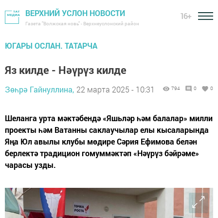
ВЕРХНИЙ УСЛОН НОВОСТИ
16+
Газета "Волжская новь" - Верхнеуслонский район
ЮГАРЫ ОСЛАН. ТАТАРЧА
Яз килде - Нәүрүз килде
Зөһрә Гайнуллина,
22 марта 2025 - 10:31
794
0
0
Шеланга урта мәктәбендә «Яшьләр һәм балалар» милли
проекты һәм Ватанны саклаучылар елы кысаларында
Яңа Юл авылы клубы мөдире Сәрия Ефимова белән
берлектә традицион гомуммәктәп «Нәүрүз бәйрәме»
чарасы узды.