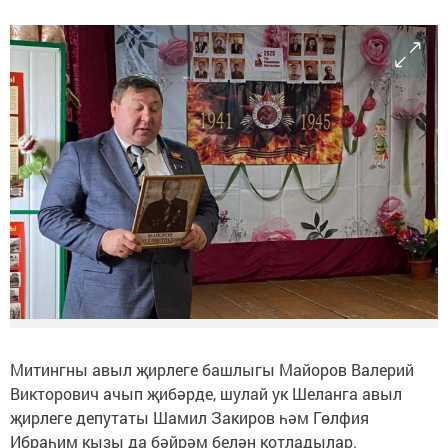
Митингны авыл җирлеге башлыгы Майоров Валерий
Викторович ачып җибәрде, шулай ук Шеланга авыл
җирлеге депутаты Шамил Закиров һәм Гөлфия
Ибраһим кызы да бәйрәм белән котладылар.