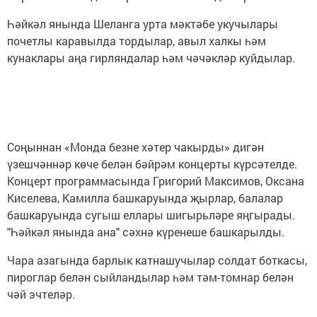
Һәйкәл янында Шеланга урта мәктәбе укучылары
почетлы каравылда тордылар, авыл халкы һәм
кунаклары аңа гирляндалар һәм чәчәкләр куйдылар.
Соңыннан «Монда безне хәтер чакырды» дигән
үзешчәннәр көче белән бәйрәм концерты күрсәтелде.
Концерт программасында Григорий Максимов, Оксана
Киселева, Камилла башкаруында җырлар, балалар
башкаруында сугыш еллары шигырьләре яңгырады.
"Һәйкәл янында ана" сәхнә күренеше башкарылды.
Чара азагында барлык катнашучылар солдат боткасы,
пироглар белән сыйландылар һәм тәм-томнар белән
чәй эчтеләр.