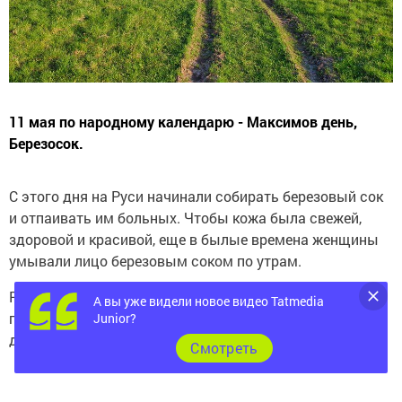
11 мая по народному календарю - Максимов день,
Березосок.
С этого дня на Руси начинали собирать березовый сок
и отпаивать им больных. Чтобы кожа была свежей,
здоровой и красивой, еще в былые времена женщины
умывали лицо березовым соком по утрам.
Раньше крестьяне, собирая березовый сок, не
А вы уже видели новое видео Tatmedia
позволяли себе наносить вред лесу, причиняя боль
Junior?
дереву.
Cмотреть