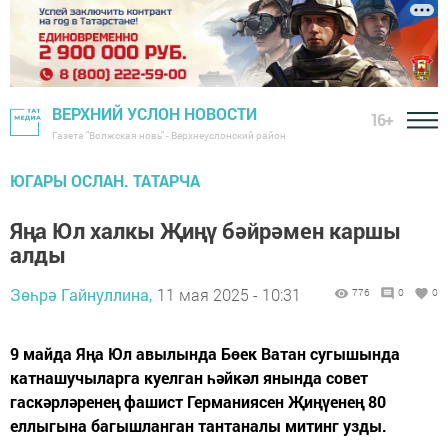
ВЕРХНИЙ УСЛОН НОВОСТИ
16+
Газета "Волжская новь" - Верхнеуслонский район
ЮГАРЫ ОСЛАН. ТАТАРЧА
Яңа Юл халкы Җиңү бәйрәмен каршы
алды
Зөһрә Гайнуллина,
11 мая 2025 - 10:31
776
0
0
9 майда Яңа Юл авылында Бөек Ватан сугышында
катнашучыларга куелган һәйкәл янында совет
гаскәрләренең фашист Германиясен Җиңүенең 80
еллыгына багышланган тантаналы митинг узды.