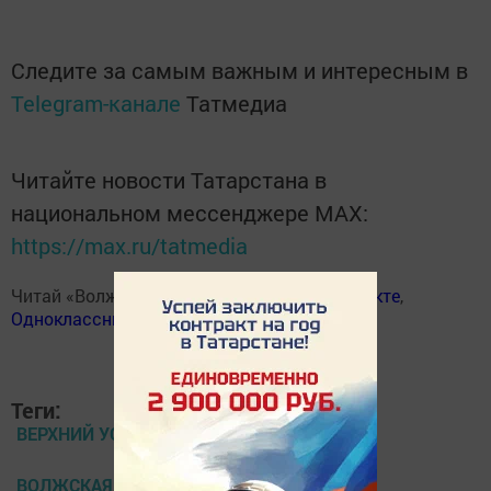
Следите за самым важным и интересным в
Telegram-канале
Татмедиа
Читайте новости Татарстана в
национальном мессенджере MАХ:
https://max.ru/tatmedia
Читай «Волжскую новь» в
Телеграм
,
Вконтакте
,
Одноклассники
,
Дзен
Теги:
ВЕРХНИЙ УСЛОН
ВОЛЖСКАЯ НОВЬ