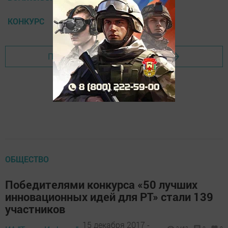
КОНКУРС
Перейти на страницу новости
ОБЩЕСТВО
Победителями конкурса «50 лучших
инновационных идей для РТ» стали 139
участников
15 декабря 2017 -