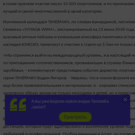
в гонке приняли участие около 10 000 спортсменов, и по признанию
лучшей и самой многочисленной в своей категории.
Изюминкой календаря TIMERMAN, по словам Камардиной, несомненн
Свияжска «SVIYAGA SWIM», запланированный на 23 июня 2018 года. 
красивые речные пейзажи и уникальная атмосфера памятника истор
наследия ЮНЕСКО, привлекут к участию в старте на 3.5км не только 
«Мы стремимся выйти на международный уровень, и в настоящий м
по приглашению соотечественников, проживающих в странах ближн
зарубежья, - комментирует предстоящие события директор спорти
серии TIMERMAN Вадим Янгиров. - Уверены, что в новом формате н
еще более привлекательными и интересными, и - хорошим стимуло
здоровому образу жизни не только молодежи и детей, но и предста
А вы уже видели новое видео Tatmedia
поколения. Заявочная кампания уже стартовала, зарегистрироваться
Junior?
во всех мероприятиях серии TIMERMAN можно на нашем официальн
Cмотреть
В каждом из стартов, по планам организаторов, будут предусмотре
дистанций, которые будут адаптированы к различному уровню подг
любителей и профессионалов. Особое внимание и почет, по традиц