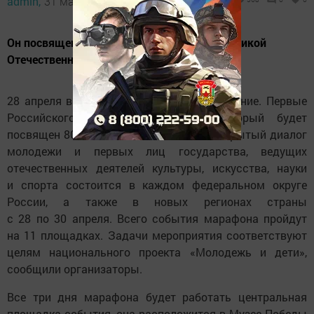
admin,
31 марта 2025 - 12:41
Он посвящен 80-й годовщине Победы в Великой
Отечественной войне.
28 апреля в Казани пройдет марафон Знание. Первые
Российского общества «Знание», который будет
посвящен 80-летию Великой Победы. Открытый диалог
молодежи и первых лиц государства, ведущих
отечественных деятелей культуры, искусства, науки
и спорта состоится в каждом федеральном округе
России, а также в новых регионах страны
с 28 по 30 апреля. Всего события марафона пройдут
на 11 площадках. Задачи мероприятия соответствуют
целям национального проекта «Молодежь и дети»,
сообщили организаторы.
Все три дня марафона будет работать центральная
площадка события, она расположится в Музее Победы