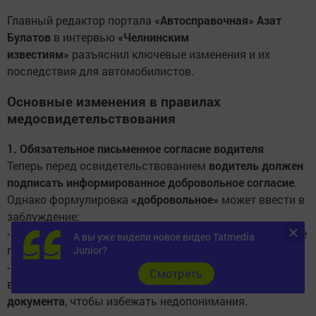
Главный редактор портала
«Автосправочная» Азат
Булатов
в интервью
«Челнинским
известиям»
разъяснил ключевые изменения и их
последствия для автомобилистов.
Основные изменения в правилах
медосвидетельствования
1. Обязательное письменное согласие водителя
Теперь перед освидетельствованием
водитель должен
подписать информированное добровольное согласие
.
Однако формулировка
«добровольное»
может ввести в
заблуждение:
-
Отказ от процедуры по-прежнему карается
– лишение
А вы уже видели новое видео Tatmedia
прав на
1,5–2 года
и штраф
45 000 рублей
.
Junior?
- Эксперт
Азат Булатов
рекомендует разъяснять
Cмотреть
водителям последствия отказа
до подписания
документа
, чтобы избежать недопонимания.