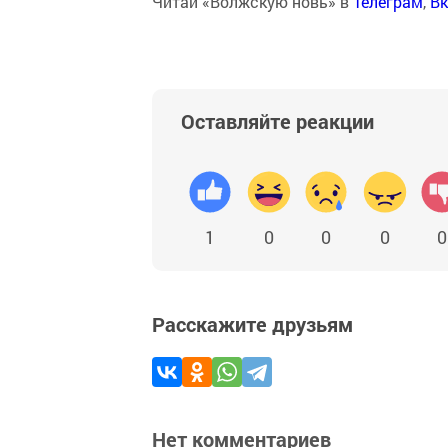
Читай «Волжскую новь» в
Телеграм
,
Вк
Оставляйте реакции
1
0
0
0
0
Расскажите друзьям
Нет комментариев