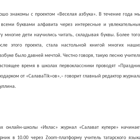
рошо знакомы с проектом «Веселая азбука». В течение года м
всеми буквами алфавита через интересные и увлекательны
у многие дети научились читать, складывая буквы. Более того
сле этого проекта, стала настольной книгой многих наши
азбуке было давней мечтой. Честно говоря, такую песню учител
настоящее время в школах первоклассники проводят «Праздни
 подарком от «СалаваTik»ов»,– говорит главный редактор журнал
уллина.
ах онлайн-школы «Ихлас» журнал «Салават күпере» начинае
ник в 10.00 через Zoom-платформу учитель татарского язык