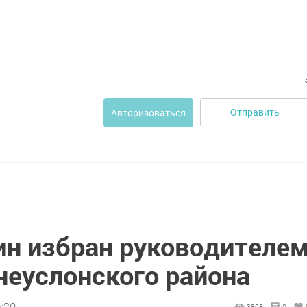
Отправить
Авторизоваться
н избран руководителе
неуслонского района
6:20
3808
0