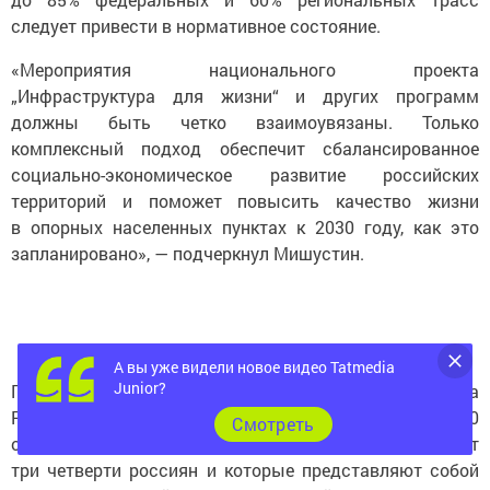
следует привести в нормативное состояние.
«Мероприятия национального проекта
„Инфраструктура для жизни“ и других программ
должны быть четко взаимоувязаны. Только
комплексный подход обеспечит сбалансированное
социально-экономическое развитие российских
территорий и поможет повысить качество жизни
в опорных населенных пунктах к 2030 году, как это
запланировано», — подчеркнул Мишустин.
А вы уже видели новое видео Tatmedia
Junior?
Премьер напомнил, что по поручению Президента
РФ Владимира Путина был утвержден перечень из 2160
Cмотреть
опорных населенных пунктов, в которых проживают
три четверти россиян и которые представляют собой