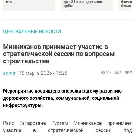
итә
до +25 в понедельник
бакчасы
днём
белән б
ЦЕНТРАЛЬНЫЕ НОВОСТИ
Минниханов принимает участие в
стратегической сессии по вопросам
строительства
admin,
18 марта 2025 - 16:28
547
0
0
Мероприятие посвящено опережающему развитию
дорожного хозяйства, коммунальной, социальной
инфраструктуры.
Раис Татарстана Рустам Минниханов принимает
участие в стратегической сессии под