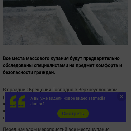
Все места массового купания будут предварительно
обследованы специалистами на предмет комфорта и
безопасности граждан.
В праздник Крещения Господня в Верхнеуслонском
районе организуют три места для традиционных
А вы уже видели новое видео Tatmedia
купаний. Верующим предложат окунуться в купелях,
Junior?
которые разместятся в селах Коргуза, Печищи, а также
Cмотреть
на территории Макарьевского монастыря.
Перед началом мероприятий все места купания