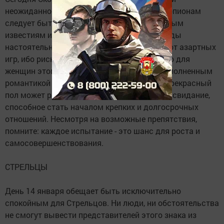
неожиданностей. 14 января мужчинам-Скорпионам
следует быть готовыми к не самым приятным
известиям и возможным трудностям. Звезды
настоятельно рекомендуют воздержаться от азартных
игр, ибо риск потерь слишком велик. Однако для
женщин этого знака день обещает быть наполненным
романтикой и гармонией в личной жизни. Прекрасный
пол может рассчитывать на незабываемое свидание,
способное стать началом крепких и долгосрочных
отношений. Несмотря на возможные препятствия,
помните: каждое испытание - это шанс для роста и
самосовершенствования.
СТРЕЛЬЦЫ
День 14 января обещает быть исключительно
спокойным для Стрельцов. Ни люди, ни обстоятельства
не смогут вывести представителей этого знака из