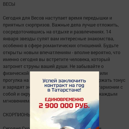
ВЕСЫ
Сегодня для Весов наступает время передышки и
приятных сюрпризов. Важные дела лучше отложить,
сосредоточившись на отдыхе и развлечениях. 14
января звезды сулят вам интересные знакомства,
особенно в сфере романтических отношений. Будьте
открыты новым впечатлениям - вполне вероятно, что
именно сегодня вы встретите человека, который
затронет струны вашей души. Не забывайте о
физической активности: легкие упражнения или
прогулка на свежем воздухе помогут поддержать тонус
и зарядят энергией. Проведите этот день в гармонии с
собой и окружающим миром, наслаждаясь каждым
мгновением.
СКОРПИОНЫ
Сегодня Скорпионов ждет день контрастов и