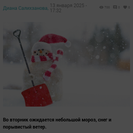
13 января 2025 -
Диана Салихзанова,
700
0
0
17:32
Во вторник ожидается небольшой мороз, снег и
порывистый ветер.