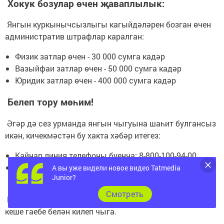
Хокук бозулар өчен җаваплылык:
Янгын куркынычсызлыгы кагыйдәләрен бозган өчен
административ штрафлар каралган:
Физик затлар өчен - 30 000 сумга кадәр
Вазыйфаи затлар өчен - 50 000 сумга кадәр
Юридик затлар өчен - 400 000 сумга кадәр
Белеп тору мөһим!
Әгәр дә сез урманда янгын чыгуына шаһит булгансыз
икән, кичекмәстән бу хакта хәбәр итегез:
Кайнар линия телефоны буенча: 8-800-100-94-00
Татарстан Республикасы Урман хуҗалыгы
А вы уже видели новое видео Tatmedia
Junior?
министрлыгы туры линиясенә: 8(843) 221-37-95
Cмотреть
Белгечләр кисәтүе буенча, 10 урман янгынының 9ы
кеше гаебе белән килеп чыга.