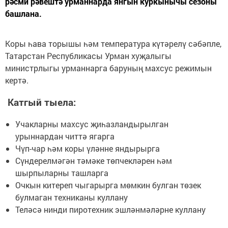
рәсми рәвештә урманнарда янгын куркынычы сезоны
башлана.
Коры һава торышы һәм температура күтәрелү сәбәпле,
Татарстан Республикасы Урман хуҗалыгы
министрлыгы урманнарга баруның махсус режимын
кертә.
Катгый тыела:
Учакларны махсус җиһазландырылган
урыннардан читтә ягарга
Чүп-чар һәм коры үләнне яндырырга
Сүндерелмәгән тәмәке төпчекләрен һәм
шырпыларны ташларга
Очкын китереп чыгарырга мөмкин булган төзек
булмаган техниканы куллану
Теләсә нинди пиротехник эшләнмәләрне куллану