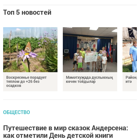
Топ 5 новостей
Воскресенье порадует
Мәмәтхуҗада дуслыкның
Районд
теплом до +26 без
көчен тойдылар
итә
осадков
ОБЩЕСТВО
Путешествие в мир сказок Андерсена:
как отметили День детской книги