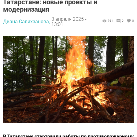
Татарстане: новые проекты и
модернизация
3 апреля 2025 -
Диана Салихзанова,
761
0
0
13:01
В Татарстане стартовали работы по противопожарному