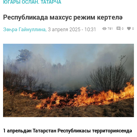
ЮГАРЫ ОСЛАН. ТАТАРЧА
Республикада махсус режим кертелә
Зөһрә Гайнуллина,
3 апреля 2025 - 10:31
781
0
0
1 апрельдән Татарстан Республикасы территориясендә