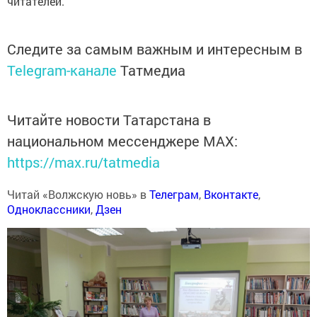
читателей.
Следите за самым важным и интересным в
Telegram-канале
Татмедиа
Читайте новости Татарстана в
национальном мессенджере MАХ:
https://max.ru/tatmedia
Читай «Волжскую новь» в
Телеграм
,
Вконтакте
,
Одноклассники
,
Дзен