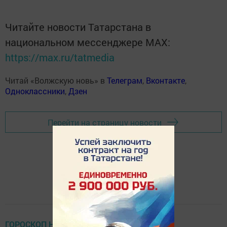
Читайте новости Татарстана в
национальном мессенджере MАХ:
https://max.ru/tatmedia
Читай «Волжскую новь» в
Телеграм
,
Вконтакте
,
Одноклассники
,
Дзен
Перейти на страницу новости
ГОРОСКОП НА КАЖДЫЙ ДЕНЬ