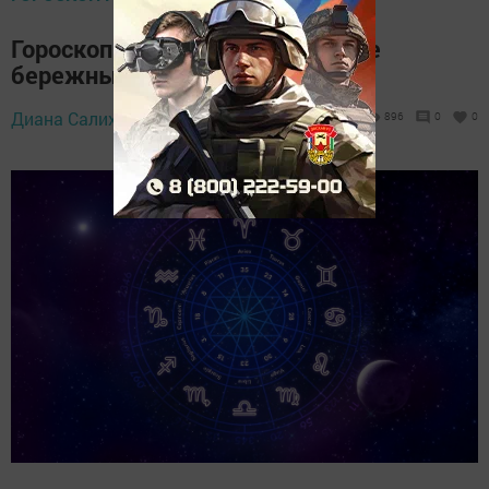
Гороскоп на 6 июля 2026: будьте
бережны к себе и миру
Диана Салихзанова,
5 июля 2026 - 19:28
896
0
0