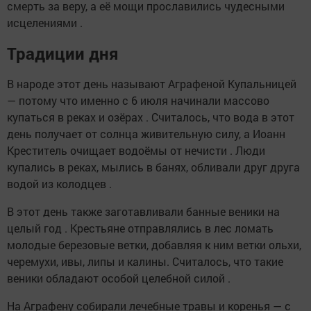
смерть за веру, а её мощи прославились чудесными
исцелениями .
Традиции дня
В народе этот день называют Аграфеной Купальницей
— потому что именно с 6 июля начинали массово
купаться в реках и озёрах . Считалось, что вода в этот
день получает от солнца живительную силу, а Иоанн
Креститель очищает водоёмы от нечисти . Люди
купались в реках, мылись в банях, обливали друг друга
водой из колодцев .
В этот день также заготавливали банные веники на
целый год . Крестьяне отправлялись в лес ломать
молодые березовые ветки, добавляя к ним ветки ольхи,
черемухи, ивы, липы и калины. Считалось, что такие
веники обладают особой целебной силой .
На Аграфену собирали лечебные травы и коренья — с