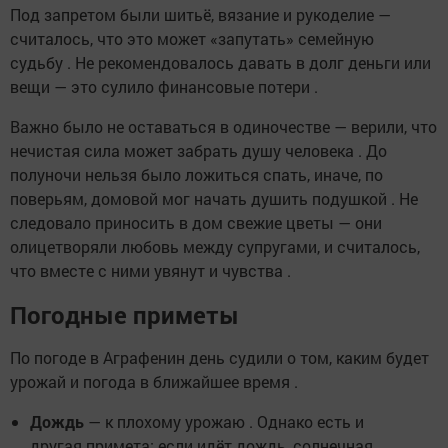
Под запретом были шитьё, вязание и рукоделие —
считалось, что это может «запутать» семейную
судьбу . Не рекомендовалось давать в долг деньги или
вещи — это сулило финансовые потери .
Важно было не оставаться в одиночестве — верили, что
нечистая сила может забрать душу человека . До
полуночи нельзя было ложиться спать, иначе, по
поверьям, домовой мог начать душить подушкой . Не
следовало приносить в дом свежие цветы — они
олицетворяли любовь между супругами, и считалось,
что вместе с ними увянут и чувства .
Погодные приметы
По погоде в Аграфенин день судили о том, каким будет
урожай и погода в ближайшее время .
Дождь
— к плохому урожаю . Однако есть и
другая примета: если идёт дождь, солнечная