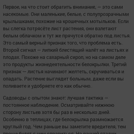
Первое, на что стоит обратить внимание, — это сами
насекомые. Они маленькие, белые, с полупрозрачными
крылышками, похожие на крошечных мотыльков. Если
вы слегка потрясёте лист растения, они взлетают
белым облачком и тут же прячутся обратно под листья.
Это самый верный признак того, что проблема есть.
Второй сигнал — липкий блестящий налёт на листьях и
плодах. Похоже на сахарный сироп, но на самом деле
это продукты жизнедеятельности белокрылки. Третий
признак — листья начинают желтеть, скручиваться и
опадать. Растение выглядит больным, даже если вы
поливаете и удобряете его как обычно.
Садоводы с опытом знают: лучшая тактика —
постоянное наблюдение. Осматривайте нижнюю
сторону листьев хотя бы раз в несколько дней.
Особенно в теплицах, где белокрылка размножается
круглый год. Чем раньше вы заметите вредителя, тем
проще будет с ним справиться. На ранней стадии