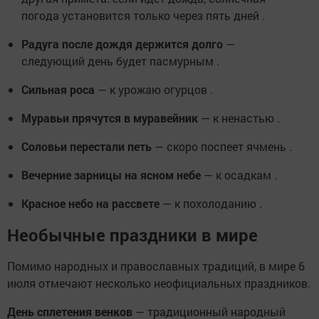
погода установится только через пять дней .
Радуга после дождя держится долго
—
следующий день будет пасмурным .
Сильная роса
— к урожаю огурцов .
Муравьи прячутся в муравейник
— к ненастью .
Соловьи перестали петь
— скоро поспеет ячмень .
Вечерние зарницы на ясном небе
— к осадкам .
Красное небо на рассвете
— к похолоданию .
Необычные праздники в мире
Помимо народных и православных традиций, в мире 6
июля отмечают несколько неофициальных праздников.
День сплетения венков
— традиционный народный