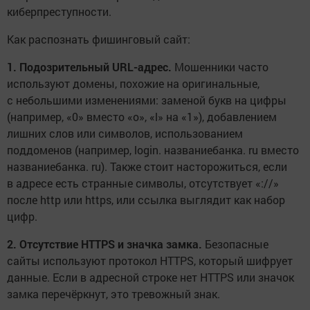
киберпреступности.
Как распознать фишинговый сайт:
1. Подозрительный URL-адрес.
Мошенники часто
используют домены, похожие на оригинальные,
с небольшими изменениями: заменой букв на цифры
(например, «0» вместо «o», «l» на «1»), добавлением
лишних слов или символов, использованием
поддоменов (например, login. названиебанка. ru вместо
названиебанка. ru). Также стоит насторожиться, если
в адресе есть странные символы, отсутствует «://»
после http или https, или ссылка выглядит как набор
цифр.
2. Отсутствие HTTPS и значка замка.
Безопасные
сайты используют протокол HTTPS, который шифрует
данные. Если в адресной строке нет HTTPS или значок
замка перечёркнут, это тревожный знак.