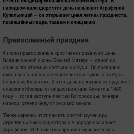
в честь Владимирской иконы Божией Матери . В
народном календаре этот день называют Аграфеной
Купальницей — он открывает цикл летних празднеств,
посвящённых воде, травам и очищению .
Православный праздник
6 июля православные христиане празднуют день
Владимирской иконы Божией Матери — одной из
самых почитаемых святынь на Руси . По преданию,
икона была написана евангелистом Лукой, а на Русь
попала из Византии . В этот день вспоминают чудесное
спасение Москвы от нашествия хана Ахмата в 1480
году — тогда заступничество Богородицы, по вере
народа, отвело беду от русских земель .
Также церковь чтит память святой мученицы
Агриппины Римской, которую в народе называют
Аграфеной . В III веке она приняла мученическую