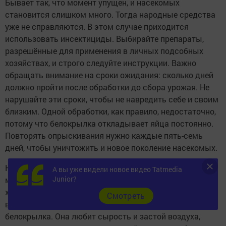
Бывает так, что момент упущен, и насекомых
становится слишком много. Тогда народные средства
уже не справляются. В этом случае приходится
использовать инсектициды. Выбирайте препараты,
разрешённые для применения в личных подсобных
хозяйствах, и строго следуйте инструкции. Важно
обращать внимание на сроки ожидания: сколько дней
должно пройти после обработки до сбора урожая. Не
нарушайте эти сроки, чтобы не навредить себе и своим
близким. Одной обработки, как правило, недостаточно,
потому что белокрылка откладывает яйца постоянно.
Повторять опрыскивания нужно каждые пять-семь
дней, чтобы уничтожить и новое поколение насекомых.
Но даже в этом случае не забывайте о механических
А вы уже видели новое видео Tatmedia
Junior?
методах: ловушки, удаление заражённых листьев,
хорошая вентиляция теплицы. Чем лучше циркулирует
Cмотреть
воздух, тем менее комфортно чувствует себя
белокрылка. Она любит сырость и застой воздуха,