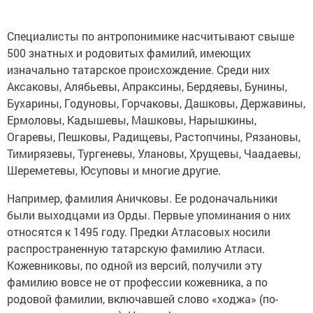
Cпециалисты по антропонимике насчитывают свыше
500 знатных и родовитых фамилий, имеющих
изначально татарское происхождение. Среди них
Аксаковы, Алябьевы, Апраксины, Бердяевы, Бунины,
Бухарины, Годуновы, Горчаковы, Дашковы, Державины,
Ермоловы, Кадышевы, Машковы, Нарышкины,
Огаревы, Пешковы, Радищевы, Растопчины, Рязановы,
Тимирязевы, Тургеневы, Улановы, Хрущевы, Чаадаевы,
Шереметевы, Юсуповы и многие другие.
Например, фамилия Аничковы. Ее родоначальники
были выходцами из Орды. Первые упоминания о них
относятся к 1495 году. Предки Атласовых носили
распространенную татарскую фамилию Атласи.
Кожевниковы, по одной из версий, получили эту
фамилию вовсе не от профессии кожевника, а по
родовой фамилии, включавшей слово «ходжа» (по-