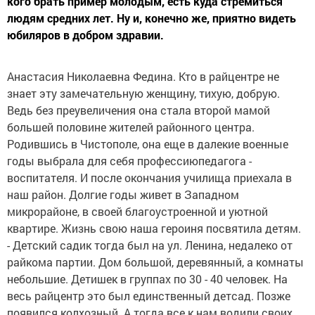
кого брать пример молодым, есть куда стремиться
людям средних лет. Ну и, конечно же, приятно видеть
юбиляров в добром здравии.
Анастасия Николаевна Федина. Кто в райцентре не
знает эту замечательную женщину, тихую, добрую.
Ведь без преувеличения она стала второй мамой
большей половине жителей районного центра.
Родившись в Чистополе, она еще в далекие военные
годы выбрала для себя профессиюпедагога -
воспитателя. И после окончания училища приехала в
наш район. Долгие годы живет в Западном
микрорайоне, в своей благоустроенной и уютной
квартире. Жизнь свою наша героиня посвятила детям.
- Детский садик тогда был на ул. Ленина, недалеко от
райкома партии. Дом большой, деревянный, а комнаты
небольшие. Детишек в группах по 30 - 40 человек. На
весь райцентр это был единственный детсад. Позже
появился колхозный. А тогда все к нам водили своих