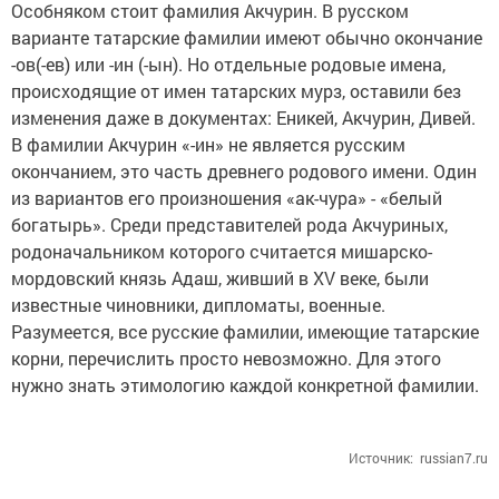
Особняком стоит фамилия Акчурин. В русском
варианте татарские фамилии имеют обычно окончание
-ов(-ев) или -ин (-ын). Но отдельные родовые имена,
происходящие от имен татарских мурз, оставили без
изменения даже в документах: Еникей, Акчурин, Дивей.
В фамилии Акчурин «-ин» не является русским
окончанием, это часть древнего родового имени. Один
из вариантов его произношения «ак-чура» - «белый
богатырь». Среди представителей рода Акчуриных,
родоначальником которого считается мишарско-
мордовский князь Адаш, живший в XV веке, были
известные чиновники, дипломаты, военные.
Разумеется, все русские фамилии, имеющие татарские
корни, перечислить просто невозможно. Для этого
нужно знать этимологию каждой конкретной фамилии.
Источник:
russian7.ru