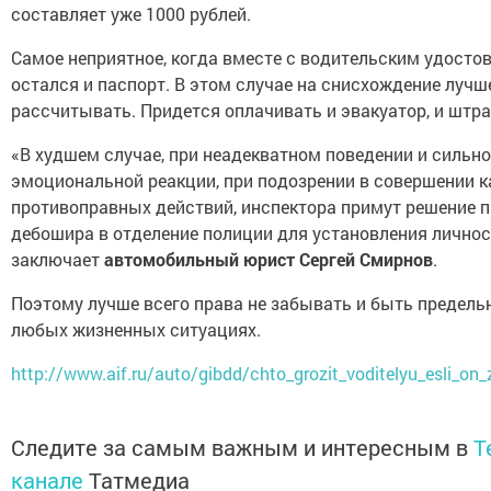
составляет уже 1000 рублей.
Самое неприятное, когда вместе с водительским удосто
остался и паспорт. В этом случае на снисхождение лучш
рассчитывать. Придется оплачивать и эвакуатор, и штр
«В худшем случае, при неадекватном поведении и сильн
эмоциональной реакции, при подозрении в совершении к
противоправных действий, инспектора примут решение 
дебошира в отделение полиции для установления личнос
заключает
автомобильный юрист Сергей Смирнов
.
Поэтому лучше всего права не забывать и быть предел
любых жизненных ситуациях.
http://www.aif.ru/auto/gibdd/chto_grozit_voditelyu_esli_o
Следите за самым важным и интересным в
T
канале
Татмедиа