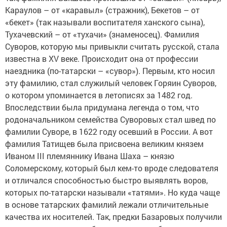
Караулов – от «каравыл» (стражник), Бекетов – от
«бекет» (так называли воспитателя ханского сына),
Тухачевский – от «тухачи» (знаменосец). Фамилия
Суворов, которую мы привыкли считать русской, стала
известна в XV веке. Происходит она от профессии
наездника (по-татарски – «сувор»). Первым, кто носил
эту фамилию, стал служилый человек Горяин Суворов,
о котором упоминается в летописях за 1482 год.
Впоследствии была придумана легенда о том, что
родоначальником семейства Суворовых стал швед по
фамилии Суворе, в 1622 году осевший в России. А вот
фамилия Татищев была присвоена великим князем
Иваном III племяннику Ивана Шаха – князю
Соломерскому, который был кем-то вроде следователя
и отличался способностью быстро выявлять воров,
которых по-татарски называли «татями». Но куда чаще
в основе татарских фамилий лежали отличительные
качества их носителей. Так, предки Базаровых получили