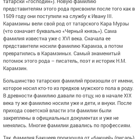
татарски «господин»). Новую фамилию
представителям этого рода присвоили после того как в
1509 году они поступили на службу к Ивану III.
Карамзины вели свой род от татарского Кара Мурзы
(что означает буквально «Черный князь»). Сама
фамилия известна уже с XVI века. Сначала ее
представители носили фамилию Карамза, а потом
превратились в Карамзиных. Самый знаменитый
потомок этого рода – писатель, поэт и историк Н.М.
Карамзин.
Большинство татарских фамилий произошли от имени,
которое носил кто-то из предков мужского пола в роду.
В древности фамилию давали по отцу, но в начале XIX
века ту же фамилию носили уже и дети, и внуки. После
прихода советской власти эти фамилии были
закреплены в официальных документах и уже не
менялись. Многие фамилии давались по профессиям.
Так, фамилия Бакшеев произошла от «бакшей» (писарь),