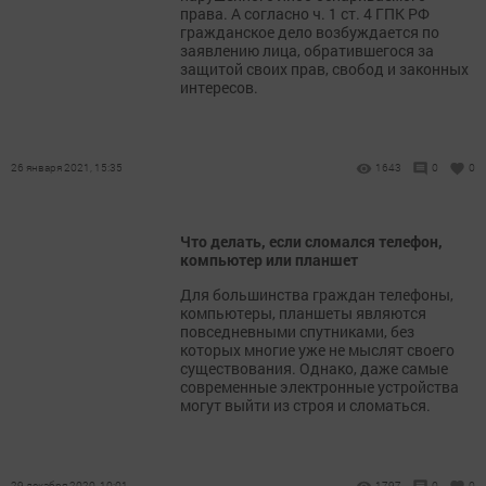
права. А согласно ч. 1 ст. 4 ГПК РФ
гражданское дело возбуждается по
заявлению лица, обратившегося за
защитой своих прав, свобод и законных
интересов.
26 января 2021, 15:35
1643
0
0
Что делать, если сломался телефон,
компьютер или планшет
Для большинства граждан телефоны,
компьютеры, планшеты являются
повседневными спутниками, без
которых многие уже не мыслят своего
существования. Однако, даже самые
современные электронные устройства
могут выйти из строя и сломаться.
29 декабря 2020, 10:01
1797
0
0