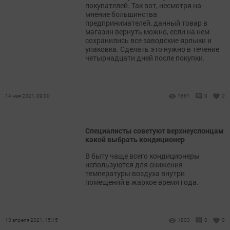
покупателей. Так вот, несмотря на
мнение большинства
предпринимателей, данный товар в
магазин вернуть можно, если на нем
сохранились все заводские ярлыки и
упаковка. Сделать это нужно в течение
четырнадцати дней после покупки.
14 мая 2021, 09:00
1661
0
0
Специалисты советуют верхнеуслонцам
какой выбрать кондиционер
В быту чаще всего кондиционеры
используются для снижения
температуры воздуха внутри
помещений в жаркое время года.
13 апреля 2021, 15:15
1803
0
0