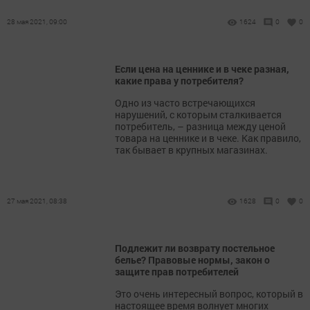
28 мая 2021, 09:00
1624
0
0
Если цена на ценнике и в чеке разная,
какие права у потребителя?
Одно из часто встречающихся
нарушений, с которым сталкивается
потребитель, – разница между ценой
товара на ценнике и в чеке. Как правило,
так бывает в крупных магазинах.
27 мая 2021, 08:38
1628
0
0
Подлежит ли возврату постельное
белье? Правовые нормы, закон о
защите прав потребителей
Это очень интересный вопрос, который в
настоящее время волнует многих