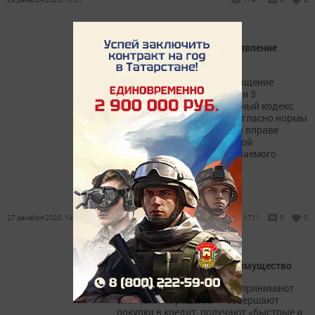
Куда подавать исковое заявление
потребителям
Право гражданина на обращение
закреплено частью 1 статьи 3
Гражданский процессуальный кодекс
Российской Федерации. Согласно нормы
данной статьи, любое лицо вправе
обратиться в суд за защитой
нарушенного либо оспариваемого
права.
27 декабря 2020, 14:00
1711
0
0
Взял кредит – не потеряй имущество
Сегодня многие граждане принимают
спонтанные решения – совершают
покупки в кредит, получают «быстрые и