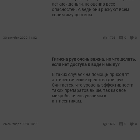
лёгкие» деньги, не оценив всех
опасностей. А ведь они рискуют всем
своим имуществом.
30 октября 2020, 14:02
1795
0
0
Гигиена рук очень важна, но что делать,
если нет доступа к воде и мылу?
В таких случаях на помощь приходят
антисептические средства для рук.
Считается, что уровень эффективности
таких препаратов выше, так как все
микробы очень уязвимы к
антисептикам.
26 сентября 2020, 10:00
1697
0
0