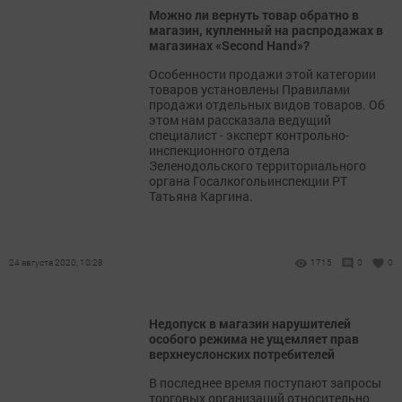
Можно ли вернуть товар обратно в
магазин, купленный на распродажах в
магазинах «Second Hand»?
Особенности продажи этой категории
товаров установлены Правилами
продажи отдельных видов товаров. Об
этом нам рассказала ведущий
специалист - эксперт контрольно-
инспекционного отдела
Зеленодольского территориального
органа Госалкогольинспекции РТ
Татьяна Каргина.
24 августа 2020, 10:28
1715
0
0
Недопуск в магазин нарушителей
особого режима не ущемляет прав
верхнеуслонских потребителей
В последнее время поступают запросы
торговых организаций относительно