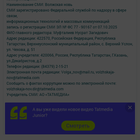
Наименование СМИ: Волжская новь
СМИ зарегистрировано Федеральной службой по надзору в сфере
связи,
информационных технологий и массовых коммуникаций
запись о регистрации СМИ ЭЛ № ФС 77 - 90167 от 07.10.2025
ФИО главного редактора: Муфталиев Нусрат Загидович
Адрес редакции: 422570, Российская Федерация, Республика
Татарстан, Верхнеуслонский муниципальный район, с. Верхний Услон,
ул. Чехова, д. 51
Адрес учредителя: 420066, Россия, Республика Татарстан, Г.Казань,
ул.Декабристов, д.2
Телефон редакции: (84379) 2-15-21
Электронная почта редакции: Volga_nov@mail.ru, volzhskaja-
nov@tatmedia.com
Сообщить о фактах коррупции можно по электронной почте:
volzhskaja-nov.dir@tatmedia.com
Учредитель СМИ: АО «ТАТМЕДИА»
Антикоррупционная политика
А вы уже видели новое видео Tatmedia
АО «ТАТМЕДИА» использует «cookie»
для персонализации сервисов и
Junior?
удобства пользователей сайтом.
Использование «cookie» можно отменить в настройках браузера.
Cмотреть
Политика конфиденциальности