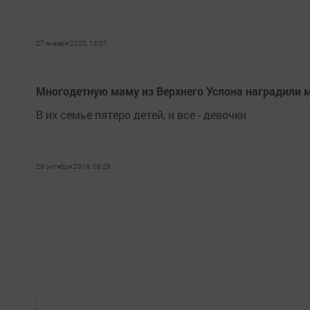
27 января 2020, 13:01
Многодетную маму из Верхнего Услона наградили
В их семье пятеро детей, и все - девочки
29 октября 2019, 08:28