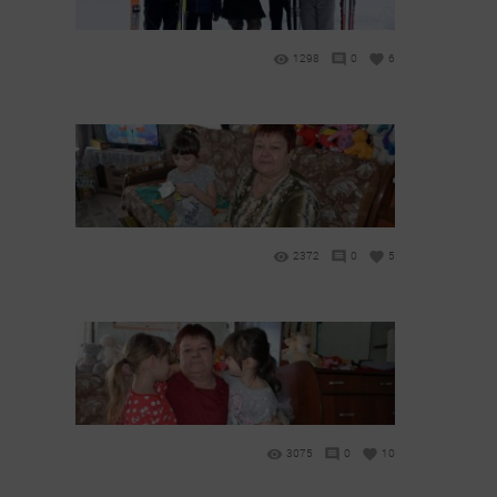
1298
0
6
2372
0
5
3075
0
10