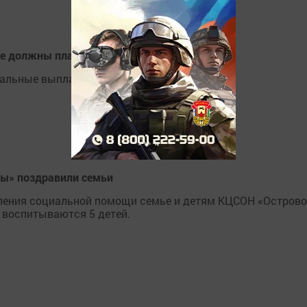
е должны платить налоги
иальные выплаты.
ды» поздравили семьи
еления социальной помощи семье и детям КЦСОН «Острово
 воспитываются 5 детей.