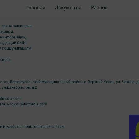
Главная
Документы
Разное
е права защищены.
аконом.
ме информации,
 редакций СМИ.
ым коммуникациям.
связи,
тан, Верхнеуслонский муниципальный район, с. Верхний Услон, ул. Чехова, д.
, ул.Декабристов, д.2
atmedia.com
kaja-nov.dir@tatmedia.com
в и удобства пользователей сайтом.