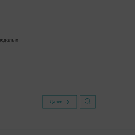
 медалью
Далее ❯