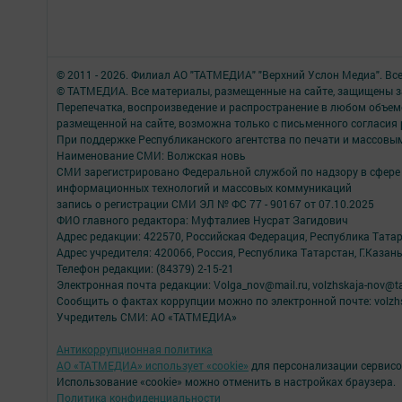
© 2011 - 2026. Филиал АО "ТАТМЕДИА" "Верхний Услон Медиа". Вс
© ТАТМЕДИА. Все материалы, размещенные на сайте, защищены з
Перепечатка, воспроизведение и распространение в любом объе
размещенной на сайте, возможна только с письменного согласия
При поддержке Республиканского агентства по печати и массов
Наименование СМИ: Волжская новь
СМИ зарегистрировано Федеральной службой по надзору в сфере 
информационных технологий и массовых коммуникаций
запись о регистрации СМИ ЭЛ № ФС 77 - 90167 от 07.10.2025
ФИО главного редактора: Муфталиев Нусрат Загидович
Адрес редакции: 422570, Российская Федерация, Республика Татарс
Адрес учредителя: 420066, Россия, Республика Татарстан, Г.Казань
Телефон редакции: (84379) 2-15-21
Электронная почта редакции: Volga_nov@mail.ru, volzhskaja-nov@t
Сообщить о фактах коррупции можно по электронной почте: volzhs
Учредитель СМИ: АО «ТАТМЕДИА»
Антикоррупционная политика
АО «ТАТМЕДИА» использует «cookie»
для персонализации сервисо
Использование «cookie» можно отменить в настройках браузера.
Политика конфиденциальности