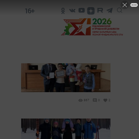
16+
867
0
2