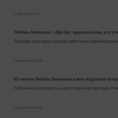
07 марта 2024, 10:00
Любовь Ваняшина: «Дай Бог здоровья всем, кто от
Бабушка шестерых внуков шлет всем неравнодушны
23 февраля 2023, 08:26
65-летняя Любовь Ваняшина взяла под опеку пяте
Районные журналисты навестили многодетную семь
10 февраля 2023, 10:06