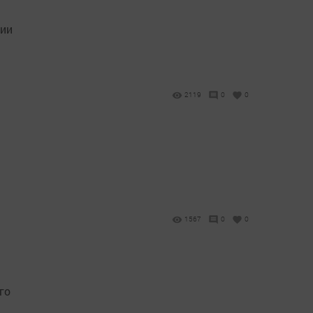
нии
2119
0
0
1567
0
0
го