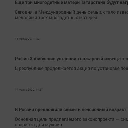
Еще три многодетные матери Татарстана будут наг
Сегодня, в Международный день семьи, стало изве
медалями трех многодетных матерей.
15 мая 2020, 11:43
Рафис Хабибуллин установил пожарный извещател
В республике продолжается акция по установке п
14 марта 2020, 14:27
В России предложили снизить пенсионный возрас
Основная цель предлагаемого законопроекта — си
возраста для мужчин