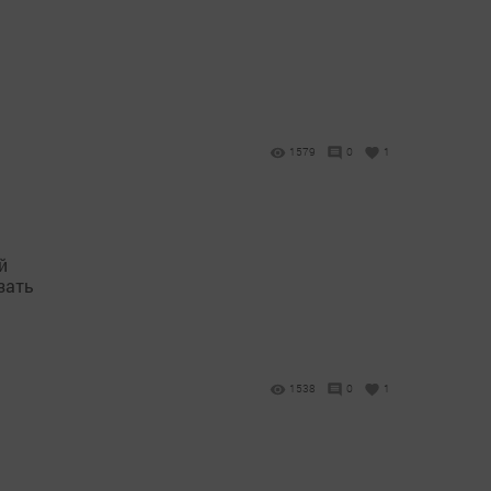
1579
0
1
й
зать
1538
0
1