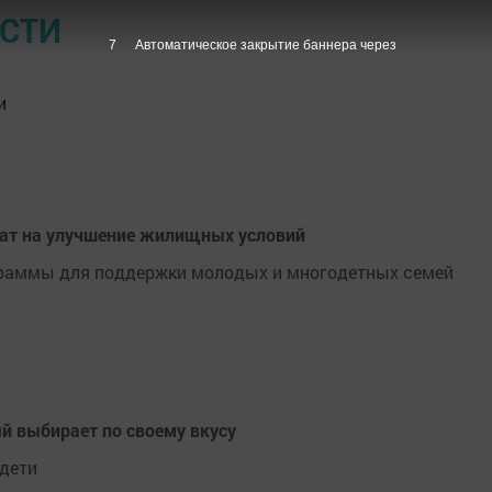
ОСТИ
6
Автоматическое закрытие баннера через
и
ат на улучшение жилищных условий
граммы для поддержки молодых и многодетных семей
 выбирает по своему вкусу
 дети