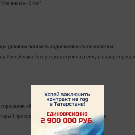
"Меланома - Стоп"
цы должны погасить задолженность по налогам
ы Республики Татарстан, вступили в силу в январе прошл
ан праздник «Жаворонки»
который приходится на весеннее равноденствие.