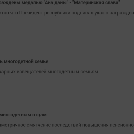
раждены медалью "Ана даны" - "Материнская слава"
стно что Президент республики подписал указ о награжде
ь многодетной семье
ожарных извещателей многодетным семьям.
т многодетным отцам
мметричное смягчение последствий повышения пенсионно