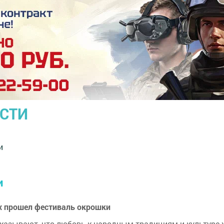
ОСТИ
и
и
х прошел фестиваль окрошки
оказывают, что любовь к народным традициям и культуре