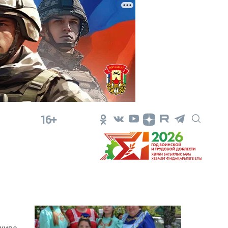
16+
 жива