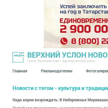
ВЕРХНИЙ УСЛОН НОВ
Газета "Волжская новь" - Верхнеуслонский район
Главная
Рекламодателям
Фотогалере
Новости с тегом - культура и традици
Надо корни возрождать: В Набережных Моркваша
Третий год организаторы и участники праздника д