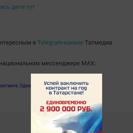
ись дети тут
интересным в
Telegram-канале
Татмедиа
в национальном мессенджере MАХ:
онтакте
,
Одноклассники
,
Дзен