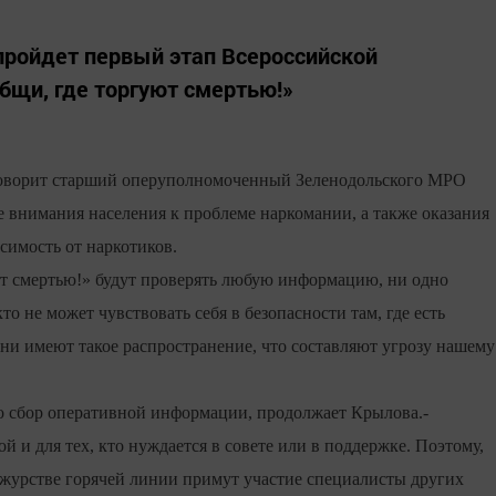
 пройдет первый этап Всероссийской
бщи, где торгуют смертью!»
- говорит старший оперуполномоченный Зеленодольского МРО
е внимания населения к проблеме наркомании, а также оказания
симость от наркотиков.
т смертью!» будут проверять любую информацию, ни одно
о не может чувствовать себя в безопасности там, где есть
они имеют такое распространение, что составляют угрозу нашему
ько сбор оперативной информации, продолжает Крылова.-
й и для тех, кто нуждается в совете или в поддержке. Поэтому,
ежурстве горячей линии примут участие специалисты других