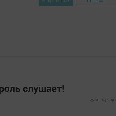
Отправить
Авторизоваться
роль слушает!
933
0