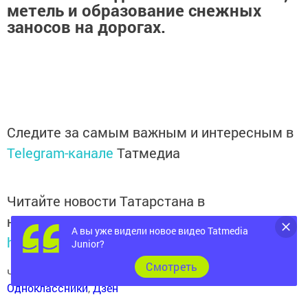
метель и образование снежных
заносов на дорогах.
Следите за самым важным и интересным в
Telegram-канале
Татмедиа
Читайте новости Татарстана в
национальном мессенджере MАХ:
А вы уже видели новое видео Tatmedia
https://max.ru/tatmedia
Junior?
Cмотреть
Читай «Волжскую новь» в
Телеграм
,
Вконтакте
,
Одноклассники
,
Дзен