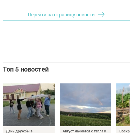
Перейти на страницу новости
Топ 5 новостей
День дружбы в
Август начнется с тепла и
Воскрес