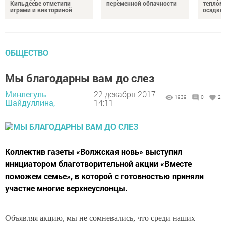
Кильдееве отметили
переменной облачности
теплом 
играми и викториной
осадко
ОБЩЕСТВО
Мы благодарны вам до слез
Минлегуль
22 декабря 2017 -
1939
0
2
Шайдуллина,
14:11
Коллектив газеты «Волжская новь» выступил
инициатором благотворительной акции «Вместе
поможем семье», в которой с готовностью приняли
участие многие верхнеуслонцы.
Объявляя акцию, мы не сомневались, что среди наших