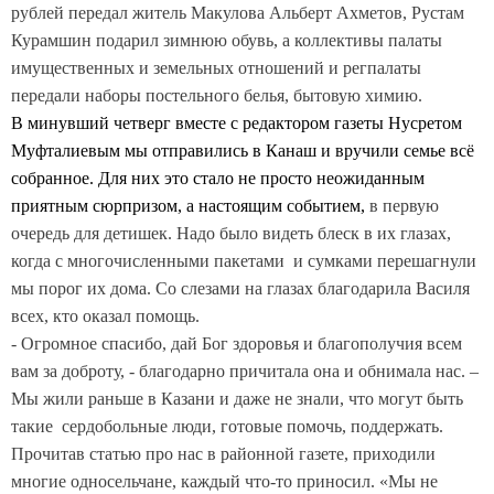
рублей передал житель Макулова Альберт Ахметов, Рустам
Курамшин подарил зимнюю обувь, а коллективы палаты
имущественных и земельных отношений и регпалаты
передали наборы постельного белья, бытовую химию.
В минувший четверг вместе с редактором газеты Нусретом
Муфталиевым мы отправились в Канаш и вручили семье всё
собранное. Для них это стало не просто неожиданным
приятным сюрпризом, а настоящим событием,
в первую
очередь для детишек. Надо было видеть блеск в их глазах,
когда с многочисленными пакетами и сумками перешагнули
мы порог их дома. Со слезами на глазах благодарила Василя
всех, кто оказал помощь.
- Огромное спасибо, дай Бог здоровья и благополучия всем
вам за доброту, - благодарно причитала она и обнимала нас. –
Мы жили раньше в Казани и даже не знали, что могут быть
такие сердобольные люди, готовые помочь, поддержать.
Прочитав статью про нас в районной газете, приходили
многие односельчане, каждый что-то приносил. «Мы не