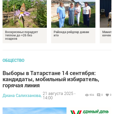
Воскресенье порадует
Районда рейдлар дәвам
Мәмәтх
теплом до +26 без
итә
көчен 
осадков
ОБЩЕСТВО
Выборы в Татарстане 14 сентября:
кандидаты, мобильный избиратель,
горячая линия
21 августа 2025 -
Диана Салихзанова,
634
0
0
14:00