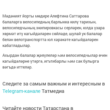
Мәдәният йорты мөдире Алефтина Саттарова
балаларга велосипедның барлыкка килү тарихын,
велосипедчының экипировкасы серләрен, юлда үзара
хөрмәт итү кагыйдәләрен сөйләде, шулай ук балалар
белән велотранспортта юл хәрәкәте кагыйдәләрен
кабатладылар.
Ахырдан балалар җәяүлеләр һәм велосипедчылар өчен
кагыйдәләрне үтәргә, игътибарлы һәм сак булырга
вәгъдә иттеләр.
Следите за самым важным и интересным в
Telegram-канале
Татмедиа
Читайте новости Татарстана в