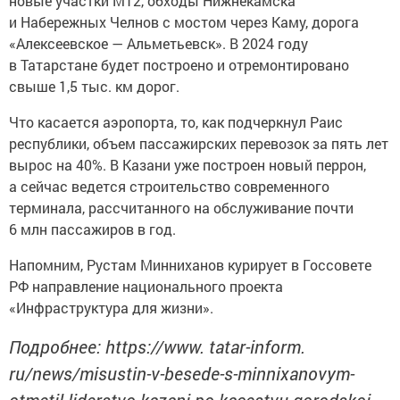
новые участки М12, обходы Нижнекамска
и Набережных Челнов с мостом через Каму, дорога
«Алексеевское — Альметьевск». В 2024 году
в Татарстане будет построено и отремонтировано
свыше 1,5 тыс. км дорог.
Что касается аэропорта, то, как подчеркнул Раис
республики, объем пассажирских перевозок за пять лет
вырос на 40%. В Казани уже построен новый перрон,
а сейчас ведется строительство современного
терминала, рассчитанного на обслуживание почти
6 млн пассажиров в год.
Напомним, Рустам Минниханов курирует в Госсовете
РФ направление национального проекта
«Инфраструктура для жизни».
Подробнее: https://www. tatar-inform.
ru/news/misustin-v-besede-s-minnixanovym-
otmetil-liderstvo-kazani-po-kacestvu-gorodskoi-