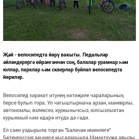
Җәй - велосипедта йөрү вакыты. Педальләр
әйләндерергә өйрәнгәннән соң, балалар урамнар һәм
юллар, парклар һәм скверлар буйлап велосипедта
йөриләр.
Велосипед хәрәкәт итүнең нәтиҗәле чараларының
берсе булып тора. Ул чагыштырмача арзан, маневрлы,
автономлы, өзлексез, куркынычсыз, юлсызлыктан
курыкмый һәм идарә итүдә дә гади.
Ел саен уздырыла торган "Балачак иминлеге"
Бөтенроссия акциясе кысаларында Мәмәтхуҗа авылы