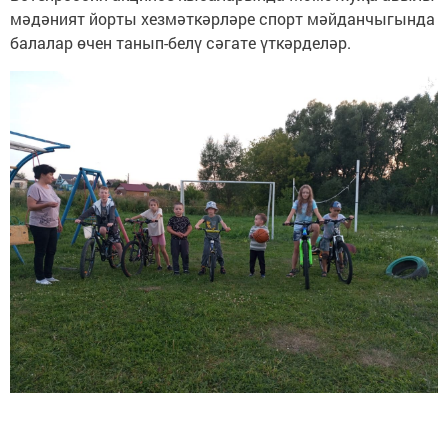
мәдәният йорты хезмәткәрләре спорт мәйданчыгында
балалар өчен танып-белү сәгате үткәрделәр.