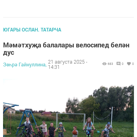
ЮГАРЫ ОСЛАН. ТАТАРЧА
Мәмәтхуҗа балалары велосипед белән
дус
21 августа 2025 -
Зөһрә Гайнуллина,
683
0
0
14:31