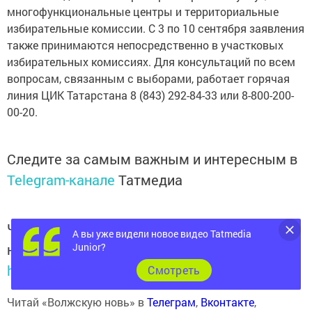
многофункциональные центры и территориальные
избирательные комиссии. С 3 по 10 сентября заявления
также принимаются непосредственно в участковых
избирательных комиссиях. Для консультаций по всем
вопросам, связанным с выборами, работает горячая
линия ЦИК Татарстана 8 (843) 292-84-33 или 8-800-200-
00-20.
Следите за самым важным и интересным в
Telegram-канале
Татмедиа
Читайте новости Татарстана в
А вы уже видели новое видео Tatmedia
национальном мессенджере MАХ:
Junior?
https://max.ru/tatmedia
Cмотреть
Читай «Волжскую новь» в
Телеграм
,
Вконтакте
,