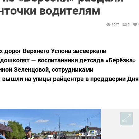
енточки водителям
1047
0
х дорог Верхнего Услона засверкали
х дошколят — воспитанники детсада «Берёзка»
иной Зеленцовой, сотрудниками
» вышли на улицы райцентра в преддверии Дня