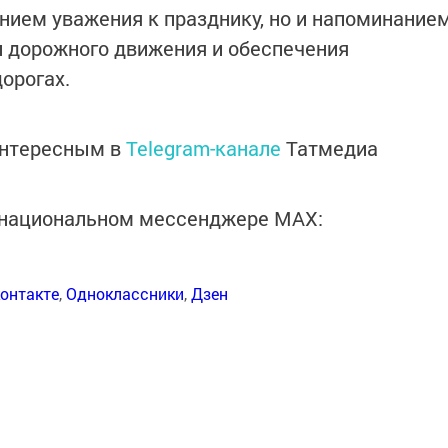
ением уважения к празднику, но и напоминание
л дорожного движения и обеспечения
орогах.
интересным в
Telegram-канале
Татмедиа
в национальном мессенджере MАХ:
онтакте
,
Одноклассники
,
Дзен