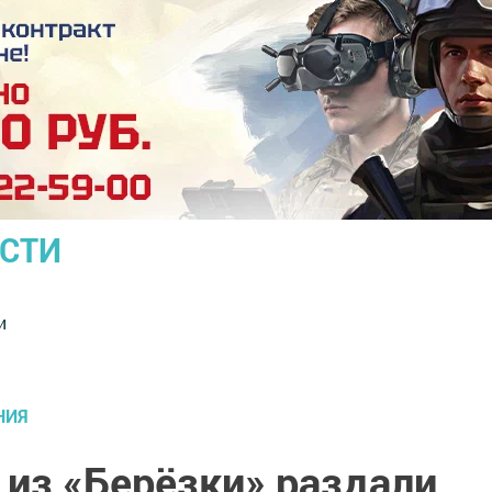
ОСТИ
и
НИЯ
из «Берёзки» раздали